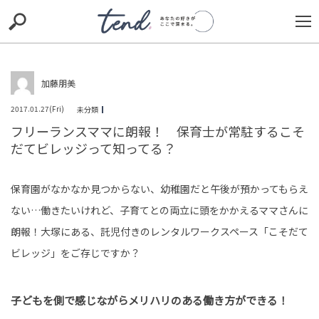
S
S
E
E
A
A
R
R
C
C
H
H
加藤朋美
Loaded
:
/
Unmute
100.00%
TIE-UP
お出かけ
original
RECOMMED
editor
2017.01.27(Fri)
未分類
フリーランスママに朗報！ 保育士が常駐するこそ
trill
nordot
RECOMMEND
ARENA
TOP
だてビレッジって知ってる？
保育園がなかなか見つからない、幼稚園だと午後が預かってもらえ
ない…働きたいけれど、子育てとの両立に頭をかかえるママさんに
朗報！大塚にある、託児付きのレンタルワークスペース「こそだて
ビレッジ」をご存じですか？
「まだコイツ懲りてないの？」「お帰りなさい！待って
ました！」と賛否両論。元俳優・前山剛久がSNS活動再開
子どもを側で感じながらメリハリのある働き方ができる！
を発表