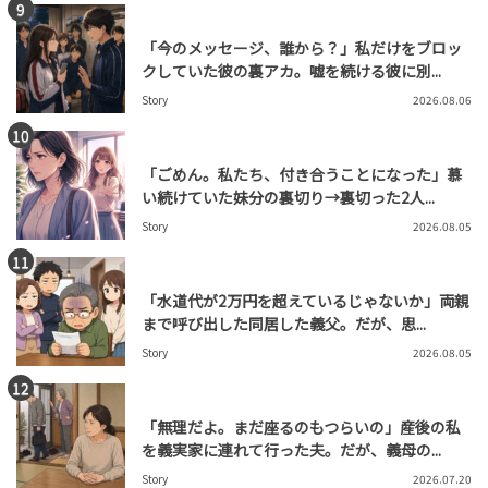
「今のメッセージ、誰から？」私だけをブロッ
クしていた彼の裏アカ。嘘を続ける彼に別...
Story
2026.08.06
「ごめん。私たち、付き合うことになった」慕
い続けていた妹分の裏切り→裏切った2人...
Story
2026.08.05
「水道代が2万円を超えているじゃないか」両親
まで呼び出した同居した義父。だが、思...
Story
2026.08.05
「無理だよ。まだ座るのもつらいの」産後の私
を義実家に連れて行った夫。だが、義母の...
Story
2026.07.20