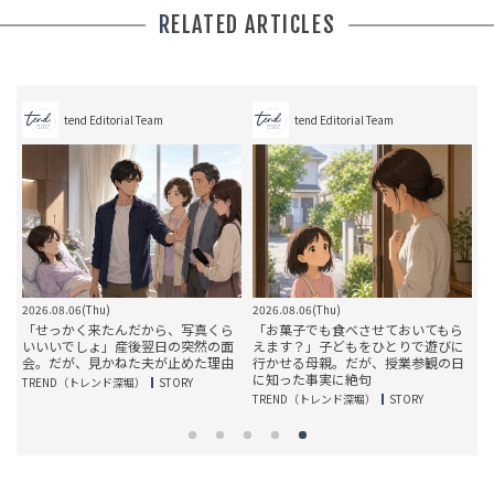
RELATED ARTICLES
tend Editorial Team
tend Editorial Team
2026.08.06(Thu)
2026.08.06(Thu)
2
い
「せっかく来たんだから、写真くら
「お菓子でも食べさせておいてもら
が
いいいでしょ」産後翌日の突然の面
えます？」子どもをひとりで遊びに
父
会。だが、見かねた夫が止めた理由
行かせる母親。だが、授業参観の日
に知った事実に絶句
TREND（トレンド深堀）
STORY
T
TREND（トレンド深堀）
STORY