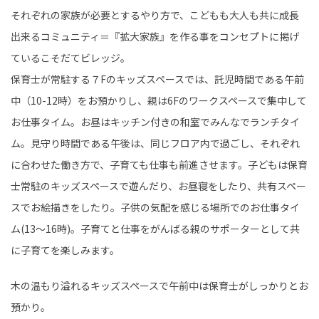
HUMAN（話題の人）
ENTERTAINMENT
それぞれの家族が必要とするやり方で、こどもも大人も共に成長
tend Editorial Team
出来るコミュニティ＝『拡大家族』を作る事をコンセプトに掲げ
ているこそだてビレッジ。
ヒロミが明かす松本伊代の驚きの片付け事情「清掃後も
保育士が常駐する７Fのキッズスペースでは、託児時間である午前
すぐ散らかる」と嘆く姿にSNSでは共感と爆笑の嵐
HUMAN（話題の人）
ENTERTAINMENT
中（10-12時）をお預かりし、親は6Fのワークスペースで集中して
tend Editorial Team
お仕事タイム。お昼はキッチン付きの和室でみんなでランチタイ
ム。見守り時間である午後は、同じフロア内で過ごし、それぞれ
【閲覧注意】見た目はカエルの卵…正体はまさかのサイ
に合わせた働き方で、子育ても仕事も前進させます。子どもは保育
ダーゼリー！？理想と現実のギャップが凄すぎた
未分類
士常駐のキッズスペースで遊んだり、お昼寝をしたり、共有スペー
tend Editorial Team
スでお絵描きをしたり。子供の気配を感じる場所でのお仕事タイ
ム(13〜16時)。子育てと仕事をがんばる親のサポーターとして共
に子育てを楽しみます。
木の温もり溢れるキッズスペースで午前中は保育士がしっかりとお
預かり。