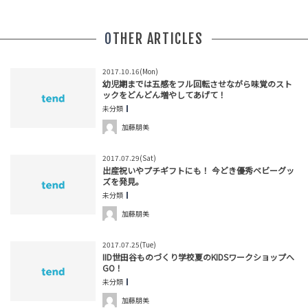
OTHER ARTICLES
2017.10.16(Mon)
幼児期までは五感をフル回転させながら味覚のスト
ックをどんどん増やしてあげて！
未分類
加藤朋美
2017.07.29(Sat)
出産祝いやプチギフトにも！ 今どき優秀ベビーグッ
ズを発見。
未分類
加藤朋美
2017.07.25(Tue)
IID世田谷ものづくり学校夏のKIDSワークショップへ
GO！
未分類
加藤朋美