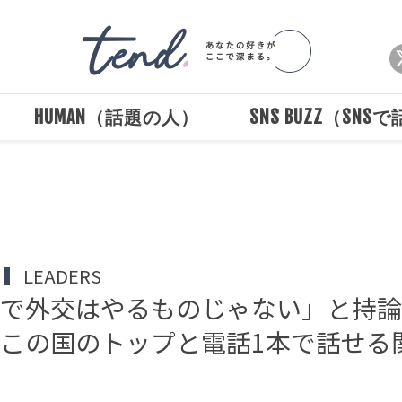
HUMAN（話題の人）
SNS BUZZ（SNS
Loaded
:
/
Unmute
100.00%
LEADERS
いで外交はやるものじゃない」と持
この国のトップと電話1本で話せる