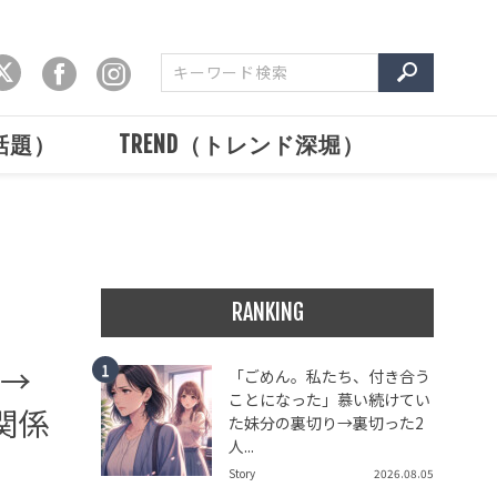
で話題）
TREND（トレンド深堀）
RANKING
論→
「ごめん。私たち、付き合う
ことになった」慕い続けてい
関係
た妹分の裏切り→裏切った2
人...
Story
2026.08.05