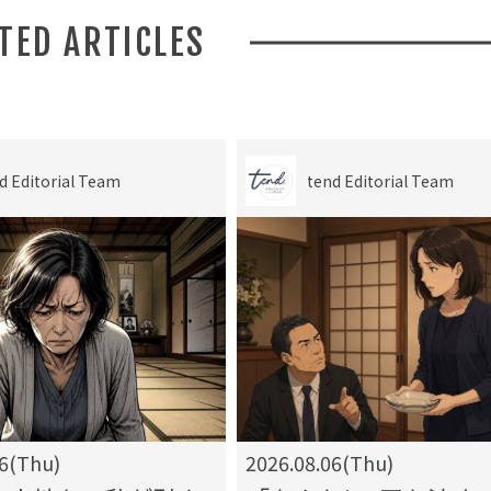
ATED ARTICLES
d Editorial Team
tend Editorial Team
06(Thu)
2026.08.06(Thu)