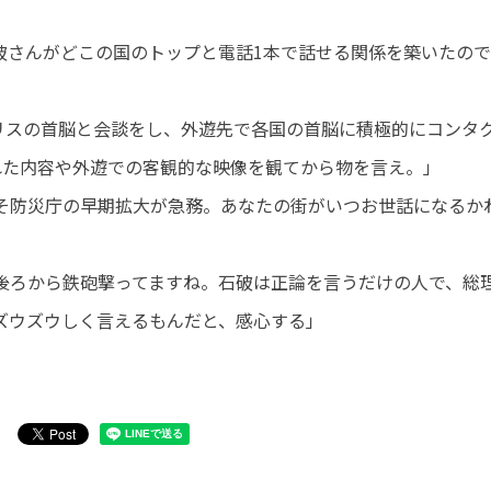
破さんがどこの国のトップと電話1本で話せる関係を築いたの
リスの首脳と会談をし、外遊先で各国の首脳に積極的にコンタ
れた内容や外遊での客観的な映像を観てから物を言え。」
そ防災庁の早期拡大が急務。あなたの街がいつお世話になるか
後ろから鉄砲撃ってますね。石破は正論を言うだけの人で、総
ズウズウしく言えるもんだと、感心する」