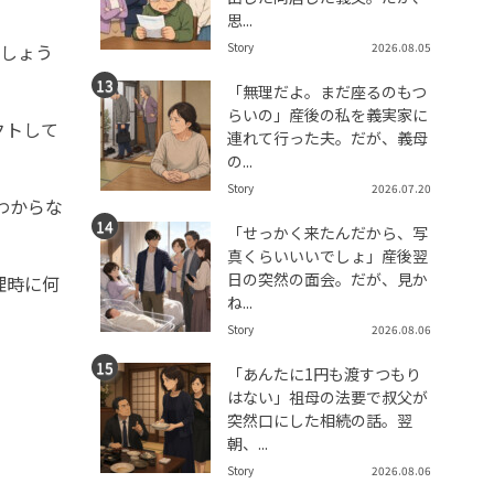
思...
Story
2026.08.05
でしょう
「無理だよ。まだ座るのもつ
らいの」産後の私を義実家に
クトして
連れて行った夫。だが、義母
の...
Story
2026.07.20
わからな
「せっかく来たんだから、写
真くらいいいでしょ」産後翌
日の突然の面会。だが、見か
理時に何
ね...
Story
2026.08.06
「あんたに1円も渡すつもり
はない」祖母の法要で叔父が
突然口にした相続の話。翌
朝、...
Story
2026.08.06