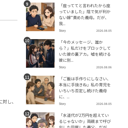
「座っててと言われたから座
っていました」陰で気が利か
ない嫁”責めた義母。だが、
我...
Story
2026.08.05
「今のメッセージ、誰か
ら？」私だけをブロックして
いた彼の裏アカ。嘘を続ける
彼に別...
Story
2026.08.06
「ご飯は手作りにしなさい、
本当に手抜きね」私の育児を
いちいち否定し続けた義母
に、...
に対し、
Story
2026.08.05
「水道代が2万円を超えてい
るじゃないか」両親まで呼び
出した同居した義父。だが、