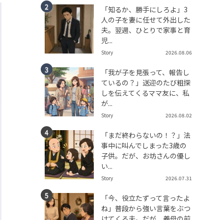
「知るか、勝手にしろよ」3
人の子を妻に任せて外出した
夫。翌週、ひとりで家事と育
児...
Story
2026.08.06
「我が子を見張って、報告し
ているの？」送迎のたび粗探
しを伝えてくるママ友に、私
が...
Story
2026.08.02
「まだ終わらないの！？」法
事中に叫んでしまった3歳の
子供。だが、お坊さんの優し
い...
Story
2026.07.31
「今、役立たずって言ったよ
ね」普段から強い言葉をぶつ
けてくる夫。だが、義母の前