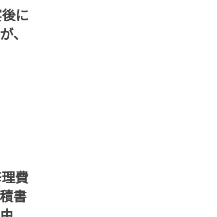
宴後に
が、
修理費
積書
由