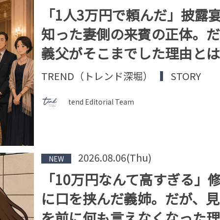
「1人3万円で頼んだ」披露
知った妻側の来賓の正体。だ
義父がそこまでした理由とは
TREND（トレンド深堀）
STORY
tend Editorial Team
2026.08.06(Thu)
NEW
「10万円なんて高すぎる」
に口を挟んだ義姉。だが、見
を前に何も言えなくなった理