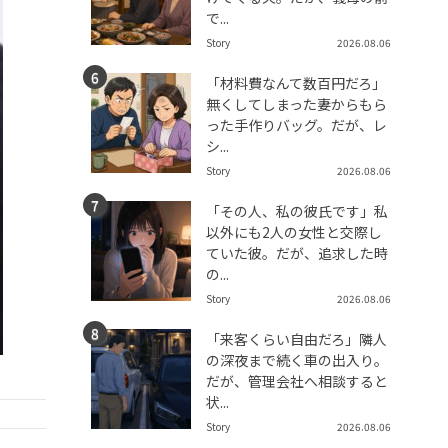
で...
Story
2026.08.06
「材料費なんて数百円だろ」
無くしてしまった妻からもら
った手作りバッグ。だが、レ
シ...
Story
2026.08.06
「その人、私の彼氏です」私
以外にも2人の女性と交際し
ていた彼。だが、追求した時
の...
Story
2026.08.06
「来客くらい自由だろ」隣人
の深夜まで続く車の出入り。
だが、管理会社へ相談すると
状...
Story
2026.08.06