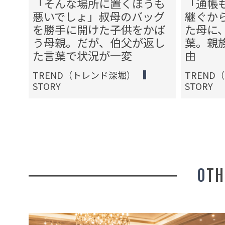
を作
「そんな場所に置くほうも
「通帳
口を
悪いでしょ」叔母のバッグ
継ぐか
、夫
を勝手に開けた子供をかば
た母に
が一
う母親。だが、伯父が返し
葉。親
た言葉で状況が一変
由
TREND（トレンド深堀）
TREND
STORY
STORY
OT