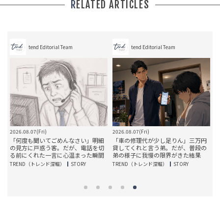
RELATED ARTICLES
tend Editorial Team
tend Editorial Team
2026.08.07(Fri)
2026.08.07(Fri)
20
す
「何度も聞いてごめんなさい」明細
「車の修理代が少し足りん」三万円
の
の見方に戸惑う客。だが、電話を切
貸してくれと言う弟。だが、普段の
る前にくれた一言に心温まった瞬間
弟の様子に我慢の限界がきた結果
TREND（トレンド深堀）
STORY
TREND（トレンド深堀）
STORY
T