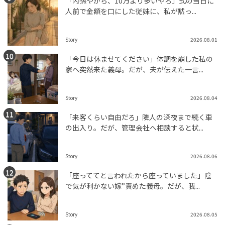
「内孫やから、10万より多いやろ」式の当日に
人前で金額を口にした従妹に、私が黙っ...
Story
2026.08.01
「今日は休ませてください」体調を崩した私の
家へ突然来た義母。だが、夫が伝えた一言...
Story
2026.08.04
「来客くらい自由だろ」隣人の深夜まで続く車
の出入り。だが、管理会社へ相談すると状...
Story
2026.08.06
「座っててと言われたから座っていました」陰
で気が利かない嫁”責めた義母。だが、我...
Story
2026.08.05