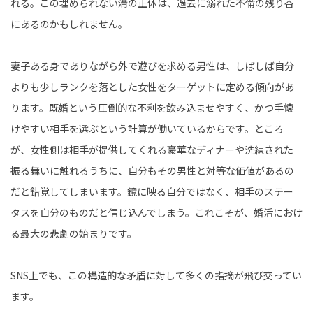
れる。この埋められない溝の正体は、過去に溺れた不倫の残り香
にあるのかもしれません。
妻子ある身でありながら外で遊びを求める男性は、しばしば自分
よりも少しランクを落とした女性をターゲットに定める傾向があ
ります。既婚という圧倒的な不利を飲み込ませやすく、かつ手懐
けやすい相手を選ぶという計算が働いているからです。ところ
が、女性側は相手が提供してくれる豪華なディナーや洗練された
振る舞いに触れるうちに、自分もその男性と対等な価値があるの
だと錯覚してしまいます。鏡に映る自分ではなく、相手のステー
タスを自分のものだと信じ込んでしまう。これこそが、婚活におけ
る最大の悲劇の始まりです。
SNS上でも、この構造的な矛盾に対して多くの指摘が飛び交ってい
ます。