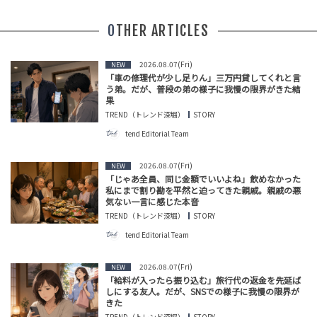
OTHER ARTICLES
2026.08.07(Fri)
NEW
「車の修理代が少し足りん」三万円貸してくれと言
う弟。だが、普段の弟の様子に我慢の限界がきた結
果
TREND（トレンド深堀）
STORY
tend Editorial Team
2026.08.07(Fri)
NEW
「じゃあ全員、同じ金額でいいよね」飲めなかった
私にまで割り勘を平然と迫ってきた親戚。親戚の悪
気ない一言に感じた本音
TREND（トレンド深堀）
STORY
tend Editorial Team
2026.08.07(Fri)
NEW
「給料が入ったら振り込む」旅行代の返金を先延ば
しにする友人。だが、SNSでの様子に我慢の限界が
きた
TREND（トレンド深堀）
STORY