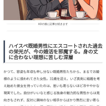
TREND（トレンド深堀）
STORY
tend Editorial Team
「深夜に洗濯して何が悪い」と騒音を撒き散らす隣人→
ADの後に記事が続きます
大家のとった行動で静かになった理由とは【短編小説】
TREND（トレンド深堀）
STORY
tend Editorial Team
ハイスペ既婚男性にエスコートされた過去
の栄光が、今の婚活を邪魔する。身の丈
年収1100万でも貯金150万？スタバのカップを愛する43
に合わない理想に苦しむ深層
歳男性が35歳女性にフラれた切実な理由
SNS BUZZ（SNSで話題）
PEOPLE
tend Editorial Team
かつて、容姿も年収も申し分ない既婚男性たちから、まるでお姫
様のように扱われてきた女性。31歳を迎え、いざ真剣に結婚を考
え始めた彼女を待っていたのは、思いも寄らないほど冷ややかな
現実でした。自分がいいなと感じる独身の魅力的な男性からは見
向きもされず、反対に興味のない相手からばかり熱烈に言い寄ら