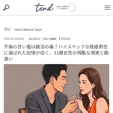
S
S
E
E
A
A
R
R
C
C
H
H
tend Editorial Team
Loaded
:
/
Unmute
100.00%
TIE-UP
お出かけ
original
RECOMMED
editor
2026.05.10(Sun)
SNS BUZZ（SNSで話題）
PEOPLE
不倫の甘い蜜は婚活の毒？ハイスペックな既婚男性
trill
nordot
RECOMMEND
ARENA
TOP
に選ばれた記憶が招く、31歳女性の残酷な現実と勘
違い
「なんで連絡くれなかったの？」仲良くなったママ友か
ら頻繁に届くメッセージ。放置したままママ友に会う
と、身の毛もよだつ言葉...