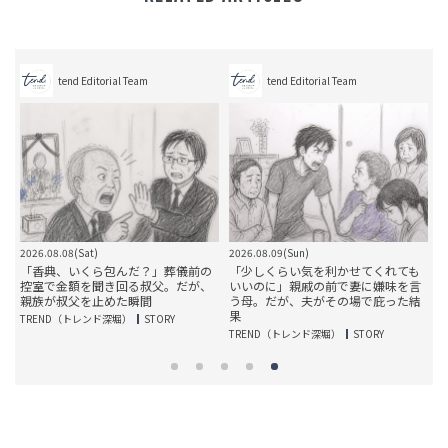
tend Editorial Team
tend Editorial Team
2026.08.08(Sat)
2026.08.09(Sun)
2
」
「香典、いくら包んだ？」葬儀前の
「少しくらい気を利かせてくれても
妻
控室で金額を聞き回る叔父。だが、
いいのに」親戚の前で妻に嫌味を言
親族が叔父を止めた瞬間
う母。だが、夫がその場で庇った結
果
TREND（トレンド深堀）
STORY
T
TREND（トレンド深堀）
STORY