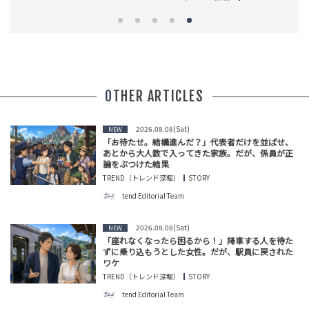
OTHER ARTICLES
2026.08.08(Sat)
NEW
「お待たせ。結構進んだ？」代表者だけを並ばせ、
あとから大人数で入ってきた家族。だが、係員が正
論をぶつけた結果
TREND（トレンド深堀）
STORY
tend Editorial Team
2026.08.08(Sat)
NEW
「座れなくなったら困るから！」降車する人を待た
ずに乗り込もうとした女性。だが、駅員に戻された
ワケ
TREND（トレンド深堀）
STORY
tend Editorial Team