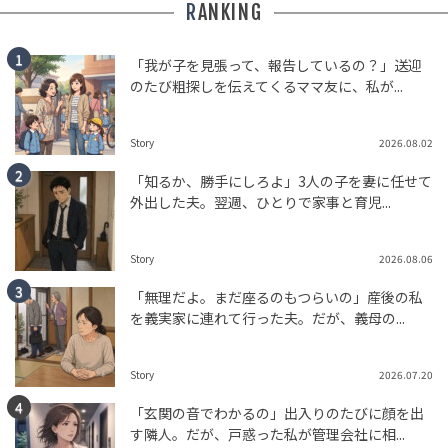
RANKING
「我が子を見張って、報告しているの？」送迎
のたび粗探しを伝えてくるママ友に、私が...
Story
2026.08.02
「知るか、勝手にしろよ」3人の子を妻に任せて
外出した夫。翌週、ひとりで家事と育児...
Story
2026.08.06
「無理だよ。まだ座るのもつらいの」産後の私
を義実家に連れて行った夫。だが、義母の...
Story
2026.07.20
「玄関の音でわかるの」出入りのたびに顔を出
す隣人。だが、戸惑った私が管理会社に相...