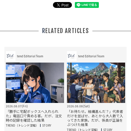
RELATED ARTICLES
tend Editorial Team
tend Editorial Team
2026.08.07(Fri)
2026.08.08(Sat)
2
」
「勝手に宅配ボックスへ入れられ
「お待たせ。結構進んだ？」代表者
だ
た」電話口で責める客。だが、注文
だけを並ばせ、あとから大人数で入
し
時の記録を確認した結果
ってきた家族。だが、係員が正論を
ぶつけた結果
TREND（トレンド深堀）
STORY
T
TREND（トレンド深堀）
STORY