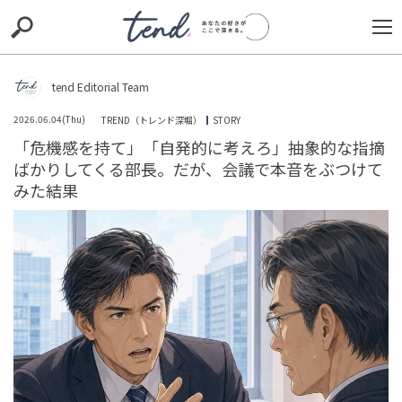
S
S
E
E
A
A
R
R
C
C
tend Editorial Team
H
H
2026.06.04(Thu)
TREND（トレンド深堀）
STORY
TIE-UP
お出かけ
original
RECOMMED
editor
「危機感を持て」「自発的に考えろ」抽象的な指摘
ばかりしてくる部長。だが、会議で本音をぶつけて
trill
nordot
RECOMMEND
ARENA
TOP
みた結果
ママが喜ぶ！ギフトにぴったりなバスローブ7選
未分類
tend Editorial Team