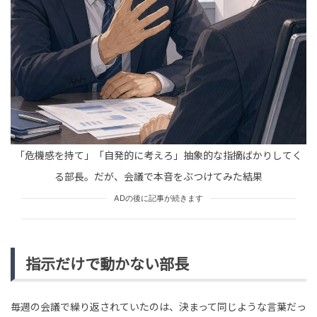
「文書じゃなくて対面で応じろよ！」「あまりにも無責
任」とネットでは厳しい声も。共産・小池氏が辺野古船
転覆事故の聞き取り対...
HUMAN（話題の人）
LEADERS
tend Editorial Team
【デカすぎる】世界最大のザリガニ「タスマニアオオザ
「危機感を持て」「自発的に考えろ」抽象的な指摘ばかりしてく
リガニ」、驚きのサイズ感が規格外すぎる！！
未分類
る部長。だが、会議で本音をぶつけてみた結果
tend Editorial Team
ADの後に記事が続きます
指示だけで動かない部長
毎週の会議で繰り返されていたのは、決まって同じような言葉だっ