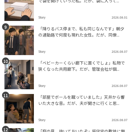
で袋を開けていった私。だが、袋に入って...
Story
2026.08.01
「降りるバス停まで、私も同じなんです」朝夕
の通勤路で何度も現れた女性。だが、同僚...
Story
2026.08.07
「ベビーカーくらい廊下に置くでしょ」私物で
狭くなった共用廊下。だが、管理会社が個...
Story
2026.08.07
「部屋でボールを蹴っていました」天井から響
いた大きな音。だが、夫が聞きに行くと思...
Story
2026.08.07
「庭の草、抜いておいたぞ」留守宅の敷地に無