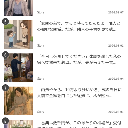
Story
2026.08.07
「玄関の前で、ずっと待ってたんだよ」隣人と
の微妙な関係。だが、隣人の子供を見て感...
Story
2026.08.01
「今日は休ませてください」体調を崩した私の
家へ突然来た義母。だが、夫が伝えた一言...
Story
2026.08.04
「内孫やから、10万より多いやろ」式の当日に
人前で金額を口にした従妹に、私が黙っ...
Story
2026.08.01
「香典は数千円が、このあたりの相場だ」受付