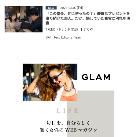
2026.08.07(Fri)
NEW
「この借金、何に使ったの？」豪華なプレゼントを
贈り続けた恋人。だが、隠していた事実に別れを決
意
TREND（トレンド深堀）
STORY
tend Editorial Team