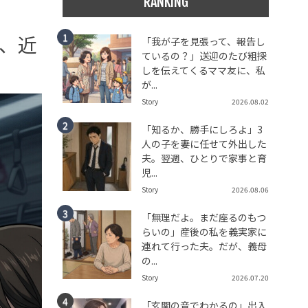
RANKING
、近
「我が子を見張って、報告し
ているの？」送迎のたび粗探
しを伝えてくるママ友に、私
が...
Story
2026.08.02
「知るか、勝手にしろよ」3
人の子を妻に任せて外出した
夫。翌週、ひとりで家事と育
児...
Story
2026.08.06
「無理だよ。まだ座るのもつ
らいの」産後の私を義実家に
連れて行った夫。だが、義母
の...
Story
2026.07.20
「玄関の音でわかるの」出入