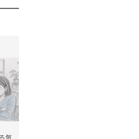
tend Editorial Team
t
2026.08.07(Fri)
2026.08.
る気
「商品を用意して、家まで
「勝