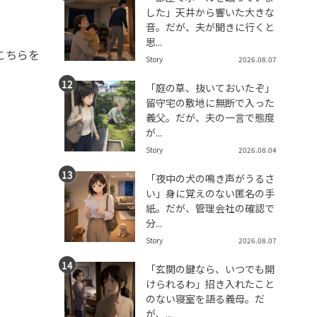
した」天井から響いた大きな
音。だが、夫が聞きに行くと
思...
こちらを
Story
2026.08.07
「庭の草、抜いておいたぞ」
留守宅の敷地に無断で入った
義父。だが、夫の一言で態度
が...
Story
2026.08.04
「夜中の犬の鳴き声がうるさ
い」身に覚えのない匿名の手
紙。だが、管理会社の確認で
分...
Story
2026.08.07
「玄関の鍵なら、いつでも開
けられるわ」招き入れたこと
のない寝室を語る義母。だ
が、...