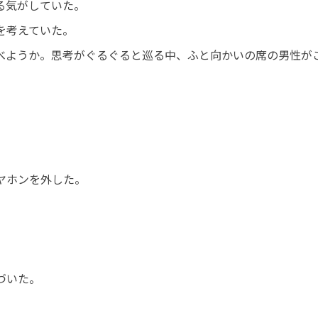
る気がしていた。
を考えていた。
べようか。思考がぐるぐると巡る中、ふと向かいの席の男性が
ヤホンを外した。
。
づいた。