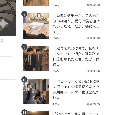
Story
2026.08.01
「香典は数千円が、このあた
りの相場だ」受付で袋を開け
ていった私。だが、袋に入っ
て...
Story
2026.08.01
いた
「降りるバス停まで、私も同
じなんです」朝夕の通勤路で
何度も現れた女性。だが、同
僚...
Story
2026.08.07
「ベビーカーくらい廊下に置
くでしょ」私物で狭くなった
共用廊下。だが、管理会社が
個...
Story
2026.08.07
「部屋でボールを蹴っていま