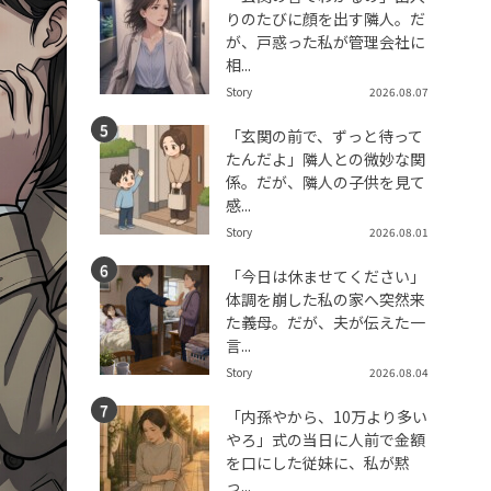
りのたびに顔を出す隣人。だ
が、戸惑った私が管理会社に
相...
Story
2026.08.07
「玄関の前で、ずっと待って
たんだよ」隣人との微妙な関
係。だが、隣人の子供を見て
感...
Story
2026.08.01
「今日は休ませてください」
体調を崩した私の家へ突然来
た義母。だが、夫が伝えた一
言...
Story
2026.08.04
「内孫やから、10万より多い
やろ」式の当日に人前で金額
を口にした従妹に、私が黙
っ...