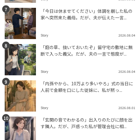
「今日は休ませてください」体調を崩した私の
家へ突然来た義母。だが、夫が伝えた一言...
Story
2026.08.04
「庭の草、抜いておいたぞ」留守宅の敷地に無
断で入った義父。だが、夫の一言で態度が...
Story
2026.08.04
「内孫やから、10万より多いやろ」式の当日に
人前で金額を口にした従妹に、私が黙っ...
Story
2026.08.01
「玄関の音でわかるの」出入りのたびに顔を出
す隣人。だが、戸惑った私が管理会社に相...