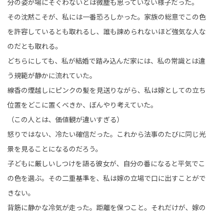
分の姿が場にそぐわないとは微塵も思っていない様子だった。
その沈黙こそが、私には一番恐ろしかった。家族の総意でこの色
を許容しているとも取れるし、誰も諫められないほど強気な人な
のだとも取れる。
どちらにしても、私が結婚で踏み込んだ家には、私の常識とは違
う規範が静かに流れていた。
線香の煙越しにピンクの髪を見送りながら、私は嫁としての立ち
位置をどこに置くべきか、ぼんやり考えていた。
（この人とは、価値観が違いすぎる）
怒りではない、冷たい確信だった。これから法事のたびに同じ光
景を見ることになるのだろう。
子どもに厳しいしつけを語る彼女が、自分の番になると平気でこ
の色を選ぶ。その二重基準を、私は嫁の立場で口に出すことがで
きない。
背筋に静かな冷気が走った。距離を保つこと。それだけが、嫁の