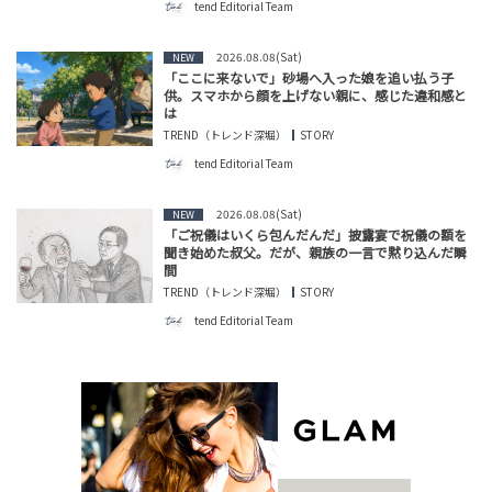
tend Editorial Team
2026.08.08(Sat)
NEW
「ここに来ないで」砂場へ入った娘を追い払う子
供。スマホから顔を上げない親に、感じた違和感と
は
TREND（トレンド深堀）
STORY
tend Editorial Team
2026.08.08(Sat)
NEW
「ご祝儀はいくら包んだんだ」披露宴で祝儀の額を
聞き始めた叔父。だが、親族の一言で黙り込んだ瞬
間
TREND（トレンド深堀）
STORY
tend Editorial Team