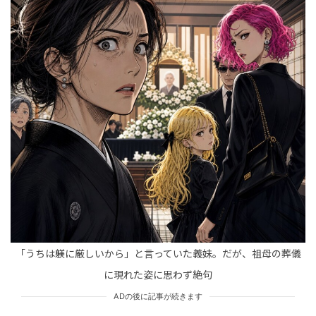
tend Editorial Team
「そして韓国コスメ使ってるとか好感度アップすぎる
ぅ！！」高市首相のチャーミングな回答に親近感感じる
若者増加中
HUMAN（話題の人）
LEADERS
tend Editorial Team
「私、離婚したの」自慢話ばかりの男と離婚した友人。
その離婚した男が、突然私の家に…一体なぜ？
TREND（トレンド深堀）
STORY
tend Editorial Team
「うちは躾に厳しいから」と言っていた義妹。だが、祖母の葬儀
に現れた姿に思わず絶句
ADの後に記事が続きます