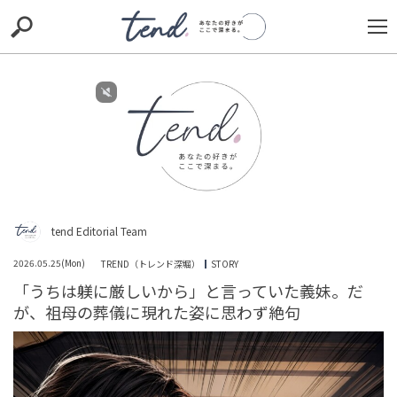
S
S
E
E
A
A
R
R
C
C
H
H
TIE-UP
お出かけ
original
RECOMMED
editor
trill
nordot
RECOMMEND
ARENA
TOP
tend Editorial Team
2026.05.25(Mon)
TREND（トレンド深堀）
STORY
「うちは躾に厳しいから」と言っていた義妹。だ
が、祖母の葬儀に現れた姿に思わず絶句
東大卒の才色兼備・藤本万梨乃アナがフジ退社へ「さん
まのお笑い向上委員会」卒業で見せた笑顔に惜しみの声
HUMAN（話題の人）
ENTERTAINMENT