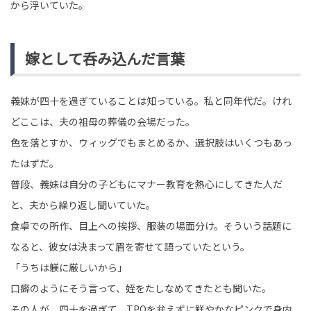
から浮いていた。
嫁として呑み込んだ言葉
義妹が四十を過ぎていることは知っている。私と同年代だ。けれ
どここは、夫の祖母の葬儀の会場だった。
色を落とすか、ウィッグでもまとめるか、選択肢はいくつもあっ
たはずだ。
普段、義妹は自分の子どもにマナー教育を熱心にしてきた人だ
と、夫から繰り返し聞いていた。
食卓での所作、目上への挨拶、服装の場面分け。そういう話題に
なると、彼女は決まって眉を寄せて語っていたという。
「うちは躾に厳しいから」
口癖のようにそう言って、姪をたしなめてきたとも聞いた。
その人が、四十を過ぎて、TPOを弁えずに鮮やかなピンクで身内