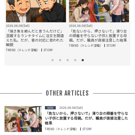
2026.08.08(Sat)
2026.08.08(Sat)
2
に
「焼き魚を頼んだと思うんだけど」
「危ないから、押さないで」滑り台
。
混雑するランチタイムに注文を間違
の順番を守らない子供と放置する母
えた私。だが、客の対応に救われた
親。だが、職員が直接注意した結果
瞬間
TREND（トレンド深堀）
STORY
T
TREND（トレンド深堀）
STORY
OTHER ARTICLES
2026.08.08(Sat)
NEW
「危ないから、押さないで」滑り台の順番を守らな
い子供と放置する母親。だが、職員が直接注意した
結果
TREND（トレンド深堀）
STORY