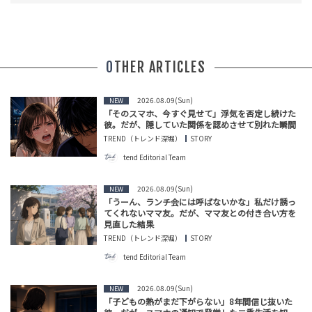
OTHER ARTICLES
2026.08.09(Sun)
NEW
「そのスマホ、今すぐ見せて」浮気を否定し続けた
彼。だが、隠していた関係を認めさせて別れた瞬間
TREND（トレンド深堀）
STORY
tend Editorial Team
2026.08.09(Sun)
NEW
「うーん、ランチ会には呼ばないかな」私だけ誘っ
てくれないママ友。だが、ママ友との付き合い方を
見直した結果
TREND（トレンド深堀）
STORY
tend Editorial Team
2026.08.09(Sun)
NEW
「子どもの熱がまだ下がらない」8年間信じ抜いた