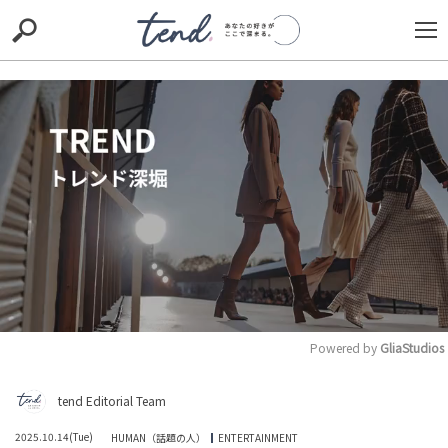
S
S
E
E
A
A
R
R
C
C
H
H
TIE-UP
お出かけ
original
RECOMMED
editor
trill
nordot
RECOMMEND
ARENA
TOP
Powered by 
GliaStudios
M
tend Editorial Team
吉村知事が大阪万博の未使用チケットの救済策を説明！
u
ネットでは「本当にベストな対応」「吉村知事最高で
t
す」と称賛の声が寄せら...
2025.10.14(Tue)
HUMAN（話題の人）
ENTERTAINMENT
e