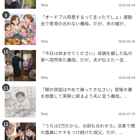
Story
2026.08.04
「オードブル用意するって言ったでしょ」運動
会で意見の合わない義母。だが、夫の嘘が...
Story
2026.06.26
「今日は休ませてください」体調を崩した私の
家へ突然来た義母。だが、夫が伝えた一言...
Story
2026.08.04
「嫁の世話はやめて帰ってきなさい」産後の妻
を放置して実家に戻るよう夫に言う義母。...
Story
2026.07.25
「うちは2万だから、お前も合わせろ」法事で甥
の香典にケチをつけ続けた叔父。だが、...