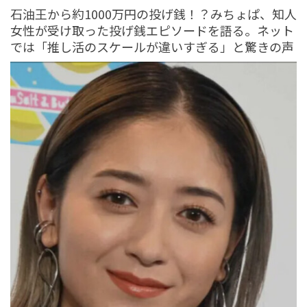
HUMAN（話題の人）
LEADERS
石油王から約1000万円の投げ銭！？みちょぱ、知人
tend Editorial Team
女性が受け取った投げ銭エピソードを語る。ネット
では「推し活のスケールが違いすぎる」と驚きの声
パドレスのダルビッシュ有が西麻布で堪能した至高のラ
ーメンに絶賛の嵐「日本とアメリカは全然違う」と語る
こだわりの食体験
HUMAN（話題の人）
ENTERTAINMENT
tend Editorial Team
アフラックで約４３８万人分の個人情報が流出。銀行口
座も含まれる大規模不正アクセスに企業の管理体制や防
犯対策を疑問視する声
SNS BUZZ（SNSで話題）
PEOPLE
tend Editorial Team