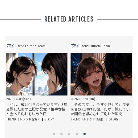
RELATED ARTICLES
tend Editorial Team
tend Editorial Team
2026.08.09(Sun)
2026.08.09(Sun)
2
め
「私も、彼と付き合っています」3年
「そのスマホ、今すぐ見せて」浮気
私
交際した彼の二股が発覚→相手女性
を否定し続けた彼。だが、隠してい
と会って別れを決めた日
た関係を認めさせて別れた瞬間
TREND（トレンド深堀）
STORY
TREND（トレンド深堀）
STORY
T