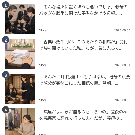
「そんな場所に置くほうも悪いでしょ」叔母の
バッグを勝手に開けた子供をかばう母親。...
Story
2026.08.06
「香典は数千円が、このあたりの相場だ」受付
で袋を開けていった私。だが、袋に入って...
Story
2026.08.01
「あんたに1円も渡すつもりはない」祖母の法要
で叔父が突然口にした相続の話。翌朝、...
Story
2026.08.06
「無理だよ。まだ座るのもつらいの」産後の私
を義実家に連れて行った夫。だが、義母の...
Story
2026.07.20