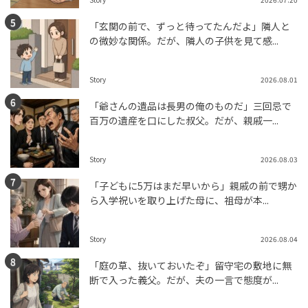
「玄関の前で、ずっと待ってたんだよ」隣人と
の微妙な関係。だが、隣人の子供を見て感...
Story
2026.08.01
「爺さんの遺品は長男の俺のものだ」三回忌で
百万の遺産を口にした叔父。だが、親戚一...
Story
2026.08.03
「子どもに5万はまだ早いから」親戚の前で甥か
ら入学祝いを取り上げた母に、祖母が本...
Story
2026.08.04
「庭の草、抜いておいたぞ」留守宅の敷地に無
断で入った義父。だが、夫の一言で態度が...