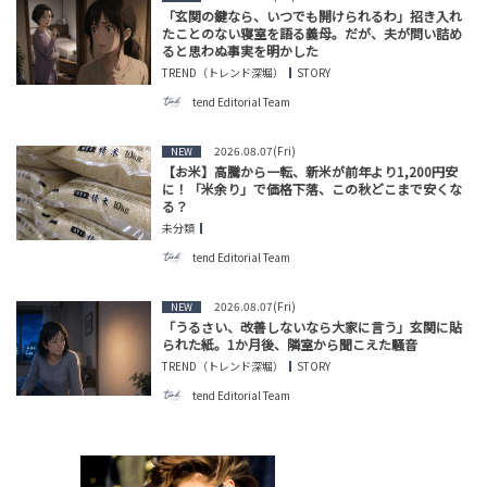
「玄関の鍵なら、いつでも開けられるわ」招き入れ
たことのない寝室を語る義母。だが、夫が問い詰め
ると思わぬ事実を明かした
TREND（トレンド深堀）
STORY
tend Editorial Team
2026.08.07(Fri)
NEW
【お米】高騰から一転、新米が前年より1,200円安
に！「米余り」で価格下落、この秋どこまで安くな
る？
未分類
tend Editorial Team
2026.08.07(Fri)
NEW
「うるさい、改善しないなら大家に言う」玄関に貼
られた紙。1か月後、隣室から聞こえた騒音
TREND（トレンド深堀）
STORY
tend Editorial Team