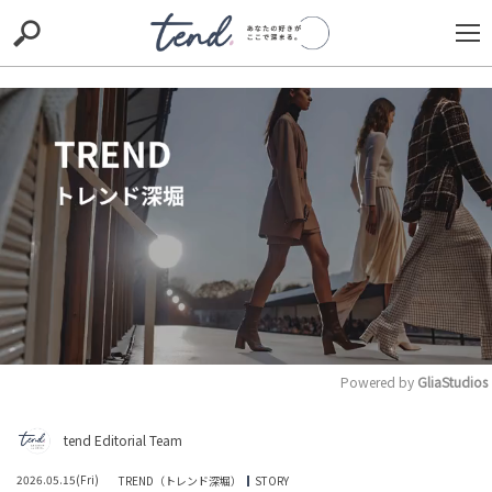
S
S
E
E
A
A
R
R
C
C
H
H
TIE-UP
お出かけ
original
RECOMMED
editor
trill
nordot
RECOMMEND
ARENA
TOP
Powered by 
GliaStudios
M
tend Editorial Team
DAZNがサッカー限定プランの表記を巡り謝罪し返金対応
u
を発表もネット上では厳しい声と放映権高騰への同情が
t
交錯
2026.05.15(Fri)
TREND（トレンド深堀）
STORY
e