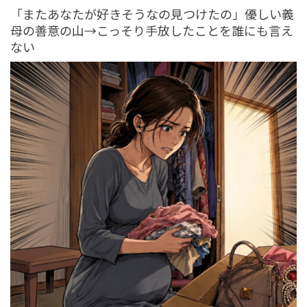
SNS BUZZ（SNSで話題）
OFFICIAL
「またあなたが好きそうなの見つけたの」優しい義
tend Editorial Team
母の善意の山→こっそり手放したことを誰にも言え
ない
牛丼店で餃子を注文し逆ギレする高齢客の理不尽すぎる
言い分と店員の冷静な対応にネットでは同情の声が続出
SNS BUZZ（SNSで話題）
PEOPLE
tend Editorial Team
「飛ばないロケットに無駄遣いしないで」「なんのメリ
ットがあるんだ」と否定的な声相次ぐ。ホリエモン「マ
ジでこれはやばい」と...
HUMAN（話題の人）
LEADERS
tend Editorial Team