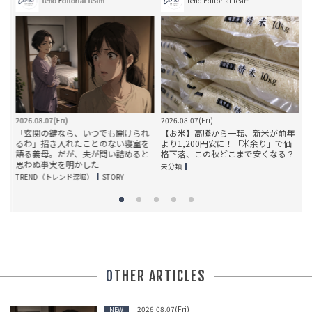
tend Editorial Team
tend Editorial Team
2026.08.07(Fri)
2026.08.07(Fri)
に
「玄関の鍵なら、いつでも開けられ
【お米】高騰から一転、新米が前年
前
るわ」招き入れたことのない寝室を
より1,200円安に！「米余り」で価
語る義母。だが、夫が問い詰めると
格下落、この秋どこまで安くなる？
思わぬ事実を明かした
未分類
TREND（トレンド深堀）
STORY
OTHER ARTICLES
2026.08.07(Fri)
NEW