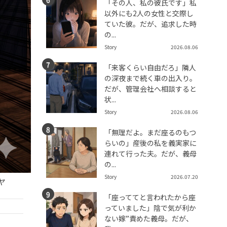
「その人、私の彼氏です」私
以外にも2人の女性と交際し
ていた彼。だが、追求した時
の...
Story
2026.08.06
「来客くらい自由だろ」隣人
の深夜まで続く車の出入り。
だが、管理会社へ相談すると
状...
Story
2026.08.06
「無理だよ。まだ座るのもつ
らいの」産後の私を義実家に
連れて行った夫。だが、義母
の...
Story
2026.07.20
ヤ
「座っててと言われたから座
っていました」陰で気が利か
ない嫁”責めた義母。だが、