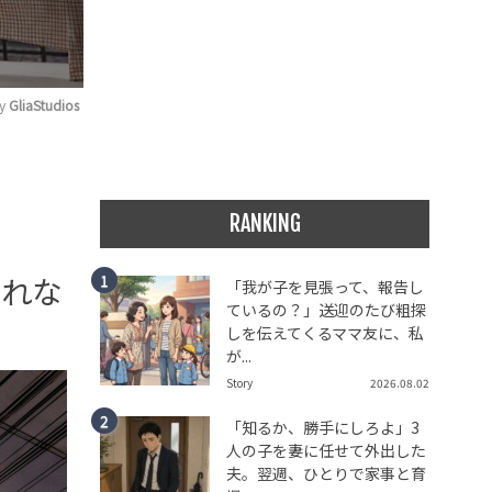
y 
GliaStudios
RANKING
慣れな
「我が子を見張って、報告し
ているの？」送迎のたび粗探
しを伝えてくるママ友に、私
が...
Story
2026.08.02
「知るか、勝手にしろよ」3
人の子を妻に任せて外出した
夫。翌週、ひとりで家事と育