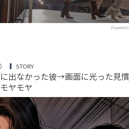
Powered b
M
u
t
堀）
STORY
e
話に出なかった彼→画面に光った見
るモヤモヤ