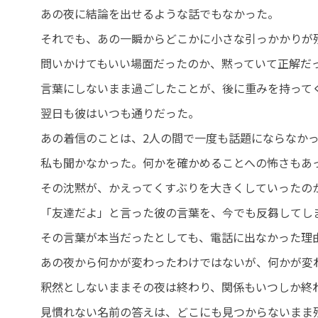
あの夜に結論を出せるような話でもなかった。
それでも、あの一瞬からどこかに小さな引っかかりが
問いかけてもいい場面だったのか、黙っていて正解だ
言葉にしないまま過ごしたことが、後に重みを持って
翌日も彼はいつも通りだった。
あの着信のことは、2人の間で一度も話題にならなか
私も聞かなかった。何かを確かめることへの怖さもあ
その沈黙が、かえってくすぶりを大きくしていったの
「友達だよ」と言った彼の言葉を、今でも反芻してし
その言葉が本当だったとしても、電話に出なかった理
あの夜から何かが変わったわけではないが、何かが変
釈然としないままその夜は終わり、関係もいつしか終
見慣れない名前の答えは、どこにも見つからないまま