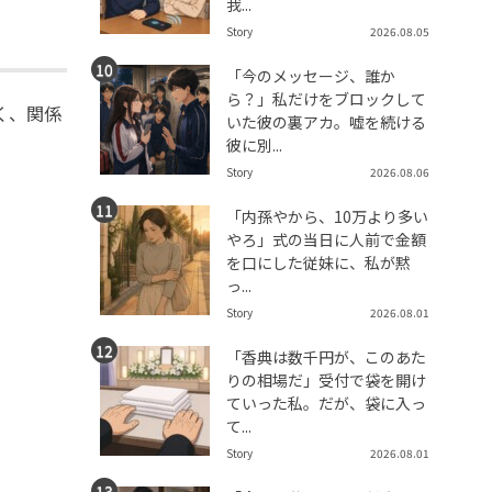
我...
Story
2026.08.05
「今のメッセージ、誰か
ら？」私だけをブロックして
く、関係
いた彼の裏アカ。嘘を続ける
彼に別...
Story
2026.08.06
「内孫やから、10万より多い
やろ」式の当日に人前で金額
を口にした従妹に、私が黙
っ...
Story
2026.08.01
「香典は数千円が、このあた
りの相場だ」受付で袋を開け
ていった私。だが、袋に入っ
て...
Story
2026.08.01