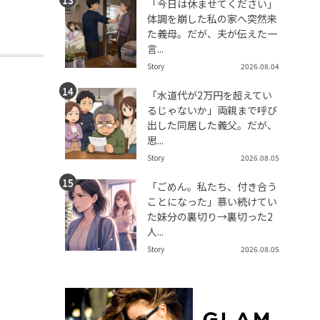
「今日は休ませてください」
体調を崩した私の家へ突然来
た義母。だが、夫が伝えた一
言...
Story
2026.08.04
「水道代が2万円を超えてい
るじゃないか」両親まで呼び
出した同居した義父。だが、
思...
Story
2026.08.05
「ごめん。私たち、付き合う
ことになった」慕い続けてい
た妹分の裏切り→裏切った2
人...
Story
2026.08.05