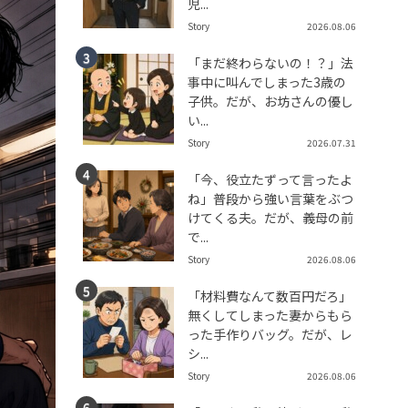
児...
Story
2026.08.06
「まだ終わらないの！？」法
事中に叫んでしまった3歳の
子供。だが、お坊さんの優し
い...
Story
2026.07.31
「今、役立たずって言ったよ
ね」普段から強い言葉をぶつ
けてくる夫。だが、義母の前
で...
Story
2026.08.06
「材料費なんて数百円だろ」
無くしてしまった妻からもら
った手作りバッグ。だが、レ
シ...
Story
2026.08.06