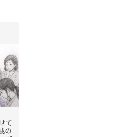
tend Editorial Team
t
2026.08.09(Sun)
2026.08
せて
「陰で愚痴を言うのはやめ
「金
戚の
て」役員会で突然責められ
で」