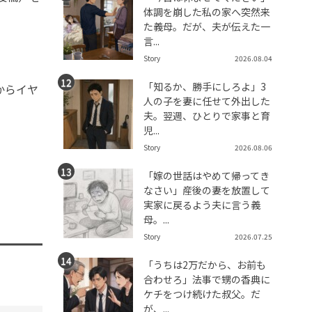
体調を崩した私の家へ突然来
た義母。だが、夫が伝えた一
言...
Story
2026.08.04
「知るか、勝手にしろよ」3
からイヤ
人の子を妻に任せて外出した
夫。翌週、ひとりで家事と育
児...
Story
2026.08.06
「嫁の世話はやめて帰ってき
なさい」産後の妻を放置して
実家に戻るよう夫に言う義
母。...
Story
2026.07.25
「うちは2万だから、お前も
合わせろ」法事で甥の香典に
ケチをつけ続けた叔父。だ
が、...