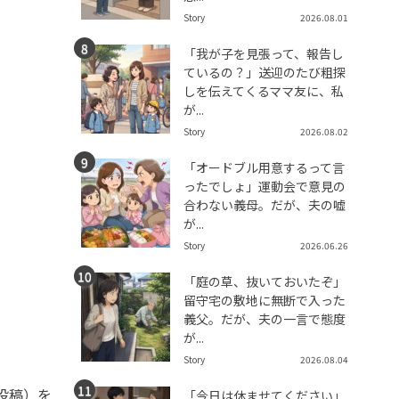
Story
2026.08.01
「我が子を見張って、報告し
ているの？」送迎のたび粗探
しを伝えてくるママ友に、私
が...
Story
2026.08.02
「オードブル用意するって言
ったでしょ」運動会で意見の
合わない義母。だが、夫の嘘
が...
Story
2026.06.26
「庭の草、抜いておいたぞ」
留守宅の敷地に無断で入った
義父。だが、夫の一言で態度
が...
Story
2026.08.04
投稿）を
「今日は休ませてください」