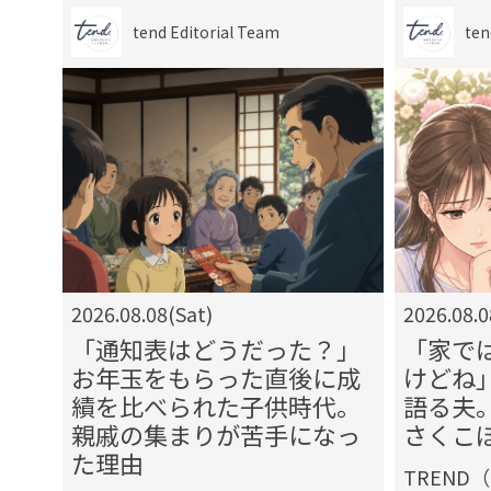
tend Editorial Team
ten
2026.08.08(Sat)
2026.08.0
まで
「通知表はどうだった？」
「家で
の一
お年玉をもらった直後に成
けどね
につ
績を比べられた子供時代。
語る夫
我慢
親戚の集まりが苦手になっ
さくこ
ち
た理由
TREND