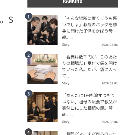
RANKING
。S
「そんな場所に置くほうも悪
いでしょ」叔母のバッグを勝
手に開けた子供をかばう母
親。...
Story
2026.08.06
「香典は数千円が、このあた
りの相場だ」受付で袋を開け
ていった私。だが、袋に入っ
て...
Story
2026.08.01
「あんたに1円も渡すつもり
はない」祖母の法要で叔父が
突然口にした相続の話。翌
朝、...
Story
2026.08.06
「無理だよ。まだ座るのもつ