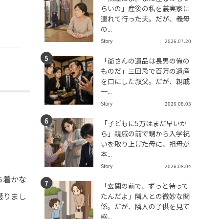
らいの」産後の私を義実家に
連れて行った夫。だが、義母
の...
Story
2026.07.20
「爺さんの遺品は長男の俺の
ものだ」三回忌で百万の遺産
を口にした叔父。だが、親戚
一...
Story
2026.08.03
「子どもに5万はまだ早いか
ら」親戚の前で甥から入学祝
いを取り上げた母に、祖母が
本...
Story
2026.08.04
ち着かな
「玄関の前で、ずっと待って
綴りまし
たんだよ」隣人との微妙な関
係。だが、隣人の子供を見て
感...