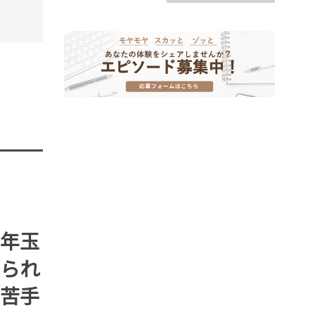
STORY
TREN
STORY
年玉
られ
苦手