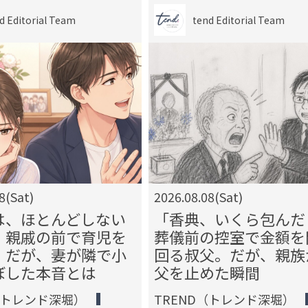
d Editorial Team
tend Editorial Team
8(Sat)
2026.08.08(Sat)
は、ほとんどしない
「香典、いくら包んだ
」親戚の前で育児を
葬儀前の控室で金額を
。だが、妻が隣で小
回る叔父。だが、親族
ぼした本音とは
父を止めた瞬間
（トレンド深堀）
TREND（トレンド深堀）