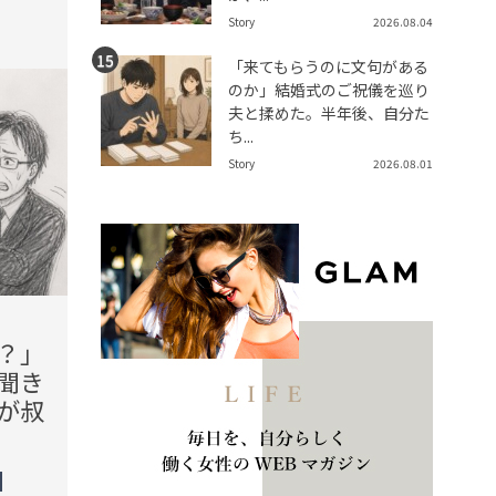
Story
2026.08.04
tend Editorial Team
t
「来てもらうのに文句がある
のか」結婚式のご祝儀を巡り
夫と揉めた。半年後、自分た
ち...
Story
2026.08.01
2026.08.08(Sat)
2026.08
？」
「転んだら危なくない？」
「お
聞き
旅館の朝食で料理を山盛り
ね」
が叔
にした客。結果、待ってい
を容
た自業自得の結末とは
スタ
況が
TREND（トレンド深堀）