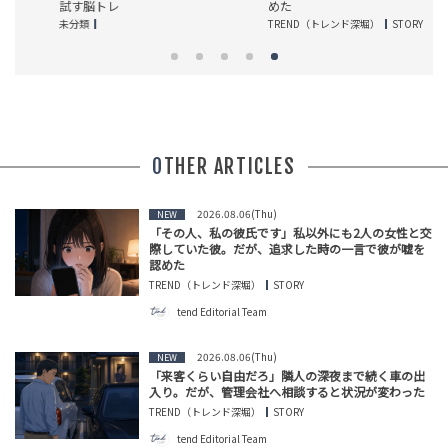
試す脳トレ
めた
T
未分類
TREND（トレンド深堀）
STORY
OTHER ARTICLES
2026.08.06(Thu)
NEW
「その人、私の彼氏です」私以外にも2人の女性と交
際していた彼。だが、追求した時の一言で彼が嘘を
認めた
TREND（トレンド深堀）
STORY
tend Editorial Team
2026.08.06(Thu)
NEW
「来客くらい自由だろ」隣人の深夜まで続く車の出
入り。だが、管理会社へ相談すると状況が変わった
TREND（トレンド深堀）
STORY
tend Editorial Team