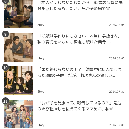
「本人が使わないだけだから」92歳の叔母に携
帯を渡した家族。だが、兄がその場で電...
Story
2026.08.05
「ご飯は手作りにしなさい、本当に手抜きね」
私の育児をいちいち否定し続けた義母に、...
Story
2026.08.05
「まだ終わらないの！？」法事中に叫んでしま
った3歳の子供。だが、お坊さんの優しい...
Story
2026.07.31
「我が子を見張って、報告しているの？」送迎
のたび粗探しを伝えてくるママ友に、私が...
Story
2026.08.02