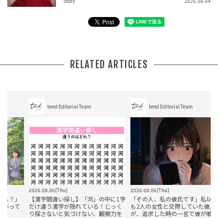
Story
2026.08.04
RELATED ARTICLES
tend Editorial Team
tend Editorial Team
2026.08.06(Thu)
2026.08.06(Thu)
2
」
【漢字間違い探し】「河」の中に1字
「その人、私の彼氏です」私以外に
て
だけ違う漢字が隠れている！じっく
も2人の女性と交際していた彼。だ
り探さないと気づけない、観察力を
が、追求した時の一言で彼が嘘を認