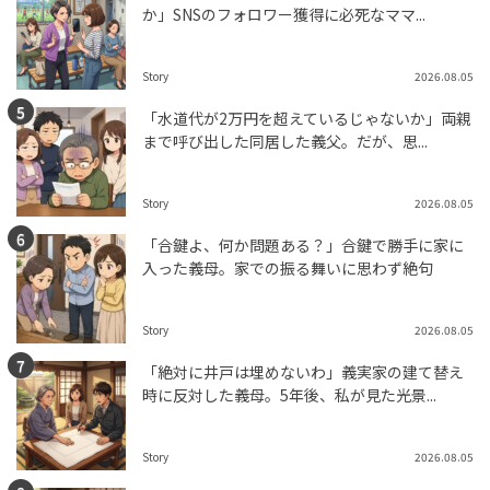
か」SNSのフォロワー獲得に必死なママ...
Story
2026.08.05
「水道代が2万円を超えているじゃないか」両親
まで呼び出した同居した義父。だが、思...
Story
2026.08.05
「合鍵よ、何か問題ある？」合鍵で勝手に家に
入った義母。家での振る舞いに思わず絶句
Story
2026.08.05
「絶対に井戸は埋めないわ」義実家の建て替え
時に反対した義母。5年後、私が見た光景...
Story
2026.08.05