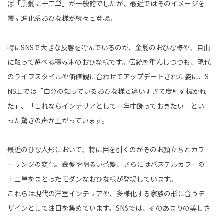
ば「黒髪に十二単」が一般的でしたが、最近ではそのイメージを
覆す進化系おひな様が続々と登場。
特にSNSで大きな反響を呼んでいるのが、金髪のおひな様や、自由
に触って遊べる積み木のおひな様です。伝統を重んじつつも、現代
のライフスタイルや価値観に合わせてアップデートされた姿に、S
NS上では「自分の知っているおひな様と違いすぎて度肝を抜かれ
た」、「これならインテリアとして一年中飾っておきたい」とい
った驚きの声が上がっています。
最近のひな人形において、特に目を引くのがそのお顔立ちとカラ
ーリングの変化。金髪や明るい茶髪、さらにはパステルカラーの
十二単をまとったモダンなおひな様が登場しています。
これらは現代の洋室インテリアや、多様化する家族の形に合うデ
ザインとして注目を集めています。SNSでは、そのあまりの美しさ