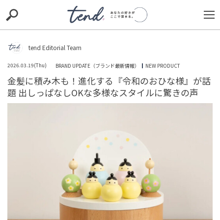
S
S
E
E
A
A
R
R
C
C
tend Editorial Team
H
H
2026.03.19(Thu)
BRAND UPDATE（ブランド最新情報）
NEW PRODUCT
TIE-UP
お出かけ
original
RECOMMED
editor
金髪に積み木も！進化する『令和のおひな様』が話
題 出しっぱなしOKな多様なスタイルに驚きの声
trill
nordot
RECOMMEND
ARENA
TOP
蓮舫氏がヘッダー画像の変更をめぐる報道に苦言「特別
な意味はない」と一蹴するも、漂う政治的野心への疑念
と冷ややかな視線