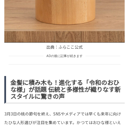
HUMAN（話題の人）
LEADERS
tend Editorial Team
「昔お世話になった人に挨拶もないわけ？」嫌味を言う
元店長。だが、私が告げた事実に表情が一変【短編小
説】
TREND（トレンド深堀）
STORY
出典：ふらここ公式
tend Editorial Team
ADの後に記事が続きます
「ちょうど買ってあったから」遊びに来た伯父に自分用
のお菓子を渡した祖母→子供時代の私が呑み込んだ違和
感
金髪に積み木も！進化する「令和のおひ
TREND（トレンド深堀）
STORY
な様」が話題 伝統と多様性が織りなす新
tend Editorial Team
スタイルに驚きの声
3月3日の桃の節句を終え、SNSやメディアでは早くも来年に向け
たひな人形選びが注目を集めています。かつてはおひな様といえ