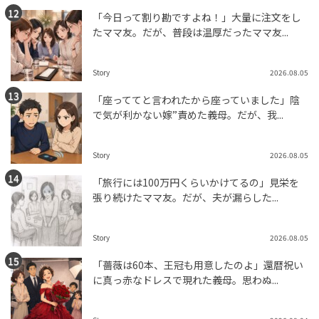
「今日って割り勘ですよね！」大量に注文をし
たママ友。だが、普段は温厚だったママ友...
Story
2026.08.05
「座っててと言われたから座っていました」陰
で気が利かない嫁”責めた義母。だが、我...
Story
2026.08.05
「旅行には100万円くらいかけてるの」見栄を
張り続けたママ友。だが、夫が漏らした...
Story
2026.08.05
「薔薇は60本、王冠も用意したのよ」還暦祝い
に真っ赤なドレスで現れた義母。思わぬ...