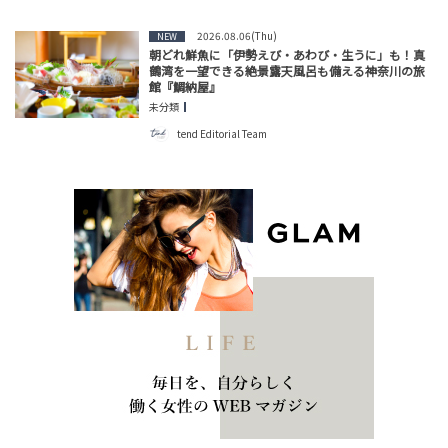
2026.08.06(Thu)
NEW
朝どれ鮮魚に「伊勢えび・あわび・生うに」も！真
鶴湾を一望できる絶景露天風呂も備える神奈川の旅
館『鯛納屋』
未分類
tend Editorial Team