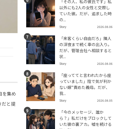
「その人、私の彼氏です」私
以外にも2人の女性と交際し
ていた彼。だが、追求した時
の...
Story
2026.08.06
「来客くらい自由だろ」隣人
の深夜まで続く車の出入り。
だが、管理会社へ相談すると
状...
Story
2026.08.06
「座っててと言われたから座
っていました」陰で気が利か
ない嫁”責めた義母。だが、
目を集め
我...
Story
2026.08.05
きだと提
「今のメッセージ、誰か
ら？」私だけをブロックして
いた彼の裏アカ。嘘を続ける