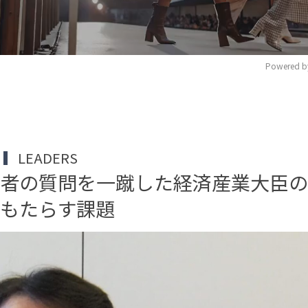
Powered b
M
u
t
LEADERS
e
記者の質問を一蹴した経済産業大臣
もたらす課題