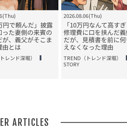
06(Thu)
2026.08.06(Thu)
3万円で頼んだ」披露
「10万円なんて高すぎ
知った妻側の来賓の
修理費に口を挟んだ義
だが、義父がそこま
だが、見積書を前に何
理由とは
えなくなった理由
（トレンド深堀）
TREND（トレンド深堀）
STORY
HER ARTICLES