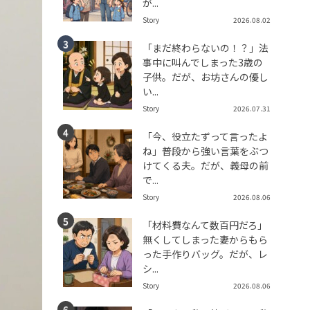
が...
Story
2026.08.02
「まだ終わらないの！？」法
事中に叫んでしまった3歳の
子供。だが、お坊さんの優し
い...
Story
2026.07.31
「今、役立たずって言ったよ
ね」普段から強い言葉をぶつ
けてくる夫。だが、義母の前
で...
Story
2026.08.06
「材料費なんて数百円だろ」
無くしてしまった妻からもら
った手作りバッグ。だが、レ
シ...
Story
2026.08.06