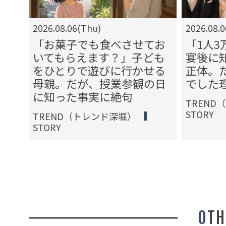
2026.08.06(Thu)
2026.08.
…1
「お菓子でも食べさせてお
「1人
って
いてもらえます？」子ども
宴後に
わか
をひとりで遊びに行かせる
正体。
い探
母親。だが、授業参観の日
でした
に知った事実に絶句
TREND
STORY
TREND（トレンド深堀）
STORY
OT