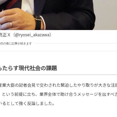
Ｘ（@ryosei_akazawa）
ADの後に記事が続きます
もたらす現代社会の課題
産業大臣の記者会見で交わされた緊迫したやり取りが大きな注
」という前提に立ち、業界全体で助け合うメッセージを出すべ
いるとして強く反論しました。