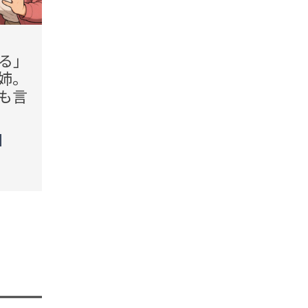
2026.08.06(Thu)
2026.08
る」
「私が毎週来て、ご飯を作
「そ
姉。
るわ」わが家の台所に口を
悪い
も言
出し続ける義母。だが、夫
を勝
が示した線引きで態度が一
う母
変
た言
TREND（トレンド深堀）
TREN
STORY
STORY