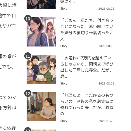
彼に別...
大幅に増
Story
2026.08.06
途中で目
「ごめん。私たち、付き合う
えやパニ
ことになった」慕い続けてい
た妹分の裏切り→裏切った2
人...
Story
2026.08.05
薄の噂が
「水道代が2万円を超えてい
るじゃないか」両親まで呼び
上でも、
出した同居した義父。だが、
思...
Story
2026.08.05
「無理だよ。まだ座るのもつ
つてのマ
らいの」産後の私を義実家に
る方針は
連れて行った夫。だが、義母
の...
Story
2026.07.20
学に依存