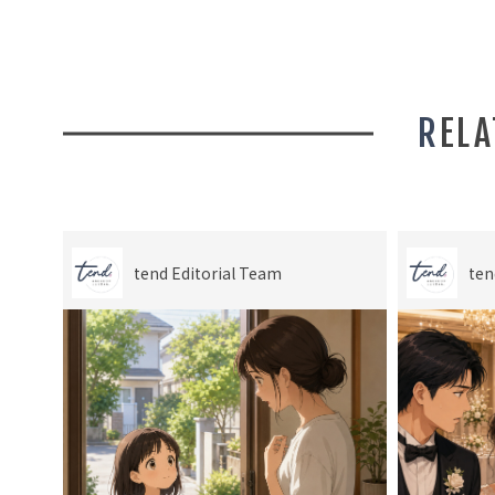
REL
tend Editorial Team
ten