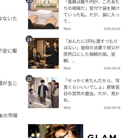
「香典は数千円が、このあた
りの相場だ」受付で袋を開け
ていった私。だが、袋に入っ
はないた
て...
Story
2026.08.01
「あんたに1円も渡すつもり
はない」祖母の法要で叔父が
不安に駆
突然口にした相続の話。翌
朝、...
Story
2026.08.06
「せっかく来たんだから、写
環が生じ
真くらいいいでしょ」産後翌
日の突然の面会。だが、見か
ね...
Story
2026.08.06
後の市場