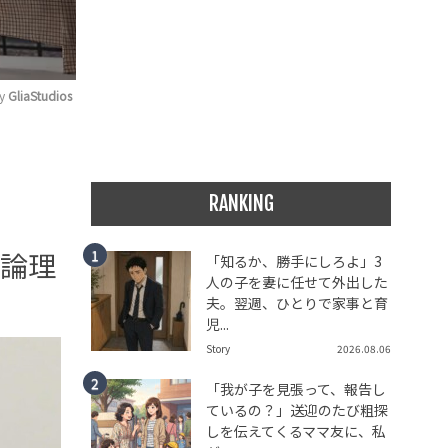
y 
GliaStudios
RANKING
の論理
「知るか、勝手にしろよ」3
人の子を妻に任せて外出した
夫。翌週、ひとりで家事と育
児...
Story
2026.08.06
「我が子を見張って、報告し
ているの？」送迎のたび粗探
しを伝えてくるママ友に、私