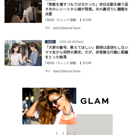
「家庭を壊すつもりはなかった」休日出勤を繰り返
す夫のレシートから嘘が発覚。夫の裏切りに離婚を
決意
TREND（トレンド深堀）
STORY
tend Editorial Team
2026.08.09(Sun)
NEW
「大家の番号、教えてほしい」普段は返信もしない
ママ友から突然の要求。だが、非常識な行動に距離
をとった結果
TREND（トレンド深堀）
STORY
tend Editorial Team