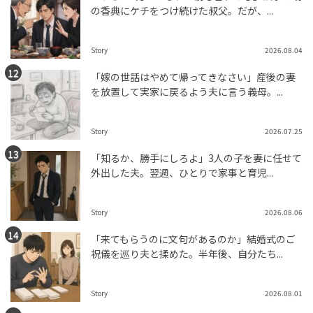
の香典にケチをつけ続けた叔父。だが、...
Story
2026.08.04
「嫁の世話はやめて帰ってきなさい」産後の妻
を放置して実家に戻るよう夫に言う義母。...
Story
2026.07.25
「知るか、勝手にしろよ」3人の子を妻に任せて
外出した夫。翌週、ひとりで家事と育児...
Story
2026.08.06
「来てもらうのに文句があるのか」結婚式のご
祝儀を巡り夫と揉めた。半年後、自分たち...
Story
2026.08.01