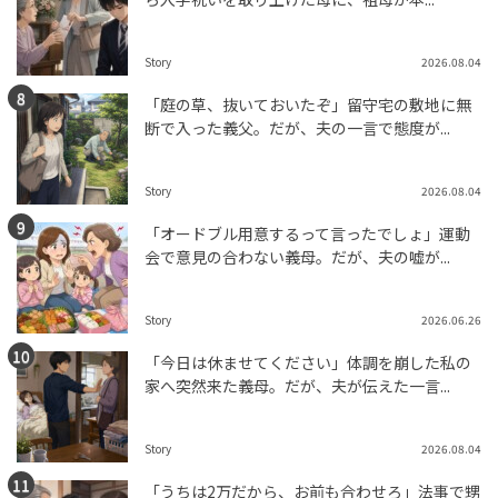
Story
2026.08.04
「庭の草、抜いておいたぞ」留守宅の敷地に無
断で入った義父。だが、夫の一言で態度が...
Story
2026.08.04
「オードブル用意するって言ったでしょ」運動
会で意見の合わない義母。だが、夫の嘘が...
Story
2026.06.26
「今日は休ませてください」体調を崩した私の
家へ突然来た義母。だが、夫が伝えた一言...
Story
2026.08.04
「うちは2万だから、お前も合わせろ」法事で甥