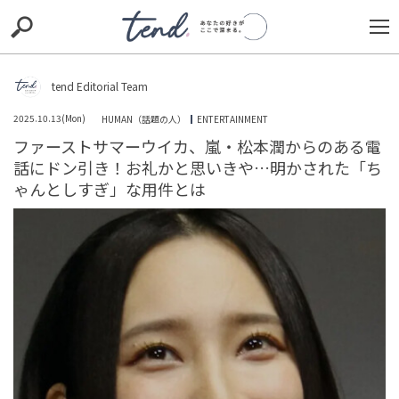
S
S
E
E
A
A
R
R
C
C
tend Editorial Team
H
H
2025.10.13(Mon)
HUMAN（話題の人）
ENTERTAINMENT
TIE-UP
お出かけ
original
RECOMMED
editor
ファーストサマーウイカ、嵐・松本潤からのある電
話にドン引き！お礼かと思いきや…明かされた「ち
trill
nordot
RECOMMEND
ARENA
TOP
ゃんとしすぎ」な用件とは
「学校、行きたくないよね…」いじめられてしまった息
子。だが、突然いじめっ子が引っ越しすることに、一体
何が