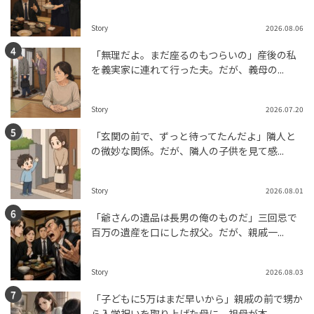
Story
2026.08.06
「無理だよ。まだ座るのもつらいの」産後の私
を義実家に連れて行った夫。だが、義母の...
Story
2026.07.20
「玄関の前で、ずっと待ってたんだよ」隣人と
の微妙な関係。だが、隣人の子供を見て感...
Story
2026.08.01
「爺さんの遺品は長男の俺のものだ」三回忌で
百万の遺産を口にした叔父。だが、親戚一...
Story
2026.08.03
「子どもに5万はまだ早いから」親戚の前で甥か
ら入学祝いを取り上げた母に、祖母が本...