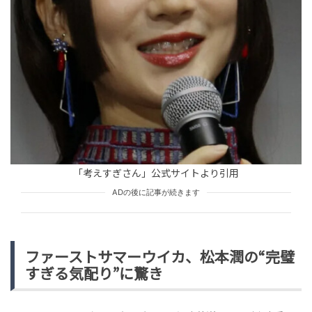
TREND（トレンド深堀）
STORY
tend Editorial Team
「もしかして、私、嫌われてる？」なぜか私のことを無
視するママ友。これって私が悪いの？
TREND（トレンド深堀）
STORY
tend Editorial Team
これって本当にみみっち…？投稿主「油絵欲しい人い
る？」→あまりのクオリティに「欲しいです」の声続
「考えすぎさん」公式サイトより引用
出！
未分類
ADの後に記事が続きます
tend Editorial Team
ファーストサマーウイカ、松本潤の“完璧
すぎる気配り”に驚き