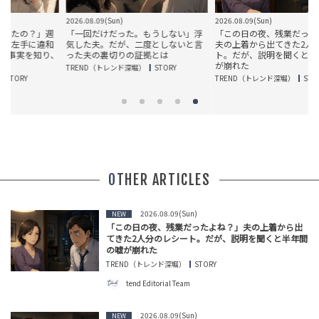
2026.08.09(Sun)
2026.08.09(Sun)
週
「一回だけだった。もうしない」浮
「この日の夜、残業だったよね？」
和
気した夫。だが、二度としないと言
夫の上着から出てきた2人分のレシー
り、
った夫の裏切りの証拠とは
ト。だが、説明を聞くと半年間の嘘
が崩れた
TREND（トレンド深堀）
STORY
TREND（トレンド深堀）
STORY
OTHER ARTICLES
2026.08.09(Sun)
NEW
「この日の夜、残業だったよね？」夫の上着から出
てきた2人分のレシート。だが、説明を聞くと半年間
の嘘が崩れた
TREND（トレンド深堀）
STORY
tend Editorial Team
2026.08.09(Sun)
NEW