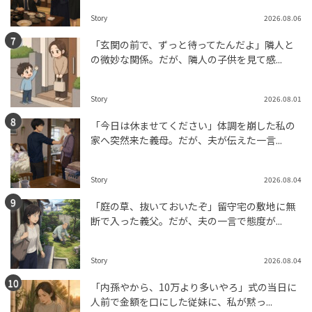
Story
2026.08.06
「玄関の前で、ずっと待ってたんだよ」隣人と
の微妙な関係。だが、隣人の子供を見て感...
Story
2026.08.01
「今日は休ませてください」体調を崩した私の
家へ突然来た義母。だが、夫が伝えた一言...
Story
2026.08.04
「庭の草、抜いておいたぞ」留守宅の敷地に無
断で入った義父。だが、夫の一言で態度が...
Story
2026.08.04
「内孫やから、10万より多いやろ」式の当日に
人前で金額を口にした従妹に、私が黙っ...