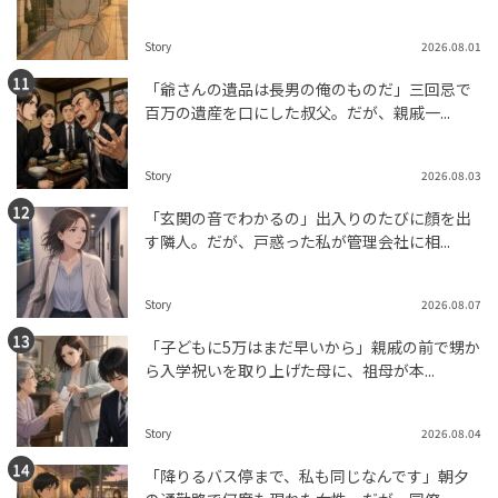
Story
2026.08.01
「爺さんの遺品は長男の俺のものだ」三回忌で
百万の遺産を口にした叔父。だが、親戚一...
Story
2026.08.03
「玄関の音でわかるの」出入りのたびに顔を出
す隣人。だが、戸惑った私が管理会社に相...
Story
2026.08.07
「子どもに5万はまだ早いから」親戚の前で甥か
ら入学祝いを取り上げた母に、祖母が本...
Story
2026.08.04
「降りるバス停まで、私も同じなんです」朝夕