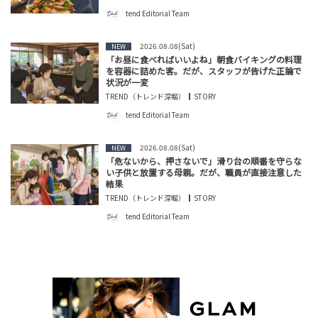
tend Editorial Team
2026.08.08(Sat)
NEW
「お昼に食べればいいよね」朝食バイキングの料理
を容器に詰めた客。だが、スタッフが告げた正論で
状況が一変
TREND（トレンド深堀）
STORY
tend Editorial Team
2026.08.08(Sat)
NEW
「危ないから、押さないで」滑り台の順番を守らな
い子供と放置する母親。だが、職員が直接注意した
結果
TREND（トレンド深堀）
STORY
tend Editorial Team