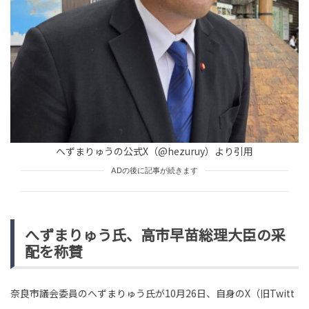
HUMAN（話題の人）
LEADERS
tend Editorial Team
【水ダウ】「終盤、ギャンブラーの底力を見せた岡野さ
んかっこよかった」岡野陽一vsナダルがカイジ超えの心
理戦でSNS大熱狂
SNS BUZZ（SNSで話題）
OFFICIAL
tend Editorial Team
へずまりゅうの公式X（@hezuruy）より引用
「選挙有利になるだろ」「もう復帰は無理」と賛否両
ADの後に記事が続きます
論。ホリエモン、立花孝志容疑者の逮捕を受け「これを
養分にしてさらに有名に...
HUMAN（話題の人）
LEADERS
tend Editorial Team
へずまりゅう氏、高市早苗総理大臣の采
配を称賛
奈良市議会委員のへずまりゅう氏が10月26日、自身のX（旧Twitt