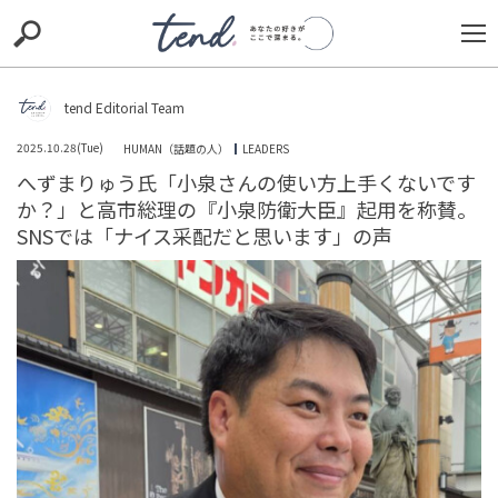
S
S
E
E
A
A
R
R
C
C
tend Editorial Team
H
H
2025.10.28(Tue)
HUMAN（話題の人）
LEADERS
TIE-UP
お出かけ
original
RECOMMED
editor
へずまりゅう氏「小泉さんの使い方上手くないです
か？」と高市総理の『小泉防衛大臣』起用を称賛。
trill
nordot
RECOMMEND
ARENA
TOP
SNSでは「ナイス采配だと思います」の声
「中国依存はもうやめましょう」「観光以外も早く」と
賛同の声も。フィフィ、観光産業における脱中国依存の
動きに言及