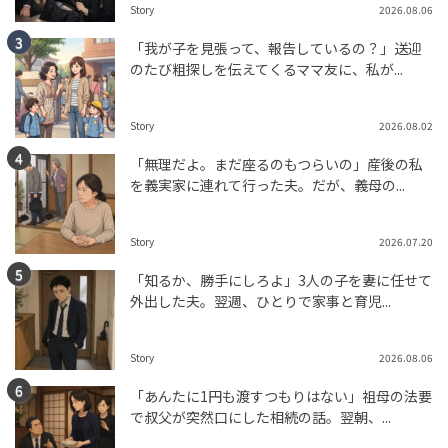
Story
2026.08.06
「我が子を見張って、報告しているの？」送迎
のたび粗探しを伝えてくるママ友に、私が...
Story
2026.08.02
「無理だよ。まだ座るのもつらいの」産後の私
を義実家に連れて行った夫。だが、義母の...
Story
2026.07.20
「知るか、勝手にしろよ」3人の子を妻に任せて
外出した夫。翌週、ひとりで家事と育児...
Story
2026.08.06
「あんたに1円も渡すつもりはない」祖母の法要
で叔父が突然口にした相続の話。翌朝、...