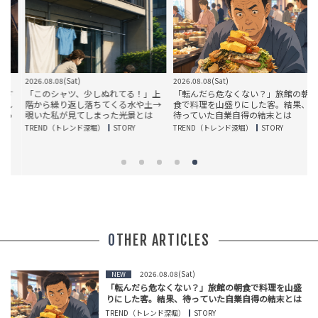
2026.08.08(Sat)
2026.08.08(Sat)
2
す
「このシャツ、少しぬれてる！」上
「転んだら危なくない？」旅館の朝
し
階から繰り返し落ちてくる水や土→
食で料理を山盛りにした客。結果、
っ
覗いた私が見てしまった光景とは
待っていた自業自得の結末とは
TREND（トレンド深堀）
STORY
TREND（トレンド深堀）
STORY
T
OTHER ARTICLES
2026.08.08(Sat)
NEW
「転んだら危なくない？」旅館の朝食で料理を山盛
りにした客。結果、待っていた自業自得の結末とは
TREND（トレンド深堀）
STORY