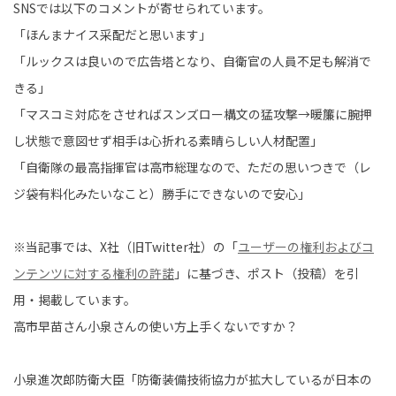
SNSでは以下のコメントが寄せられています。
「ほんまナイス采配だと思います」
「ルックスは良いので広告塔となり、自衛官の人員不足も解消で
きる」
「マスコミ対応をさせればスンズロー構文の猛攻撃→暖簾に腕押
し状態で意図せず相手は心折れる素晴らしい人材配置」
「自衛隊の最高指揮官は高市総理なので、ただの思いつきで（レ
ジ袋有料化みたいなこと）勝手にできないので安心」
※当記事では、X社（旧Twitter社）の「
ユーザーの権利およびコ
ンテンツに対する権利の許諾
」に基づき、ポスト（投稿）を引
用・掲載しています。
高市早苗さん小泉さんの使い方上手くないですか？
小泉進次郎防衛大臣「防衛装備技術協力が拡大しているが日本の