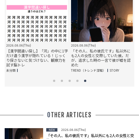
2026.08.06(Thu)
2026.08.06(Thu)
2
」
【漢字間違い探し】「河」の中に1字
「その人、私の彼氏です」私以外に
て
だけ違う漢字が隠れている！じっく
も2人の女性と交際していた彼。だ
り探さないと気づけない、観察力を
が、追求した時の一言で彼が嘘を認
試す脳トレ
めた
T
未分類
TREND（トレンド深堀）
STORY
OTHER ARTICLES
2026.08.06(Thu)
NEW
「その人、私の彼氏です」私以外にも2人の女性と交