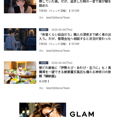
際していた彼。だが、追求した時の一言で彼が嘘を
認めた
TREND（トレンド深堀）
STORY
tend Editorial Team
2026.08.06(Thu)
NEW
「来客くらい自由だろ」隣人の深夜まで続く車の出
入り。だが、管理会社へ相談すると状況が変わった
TREND（トレンド深堀）
STORY
tend Editorial Team
2026.08.06(Thu)
NEW
朝どれ鮮魚に「伊勢えび・あわび・生うに」も！真
鶴湾を一望できる絶景露天風呂も備える神奈川の旅
館『鯛納屋』
未分類
tend Editorial Team