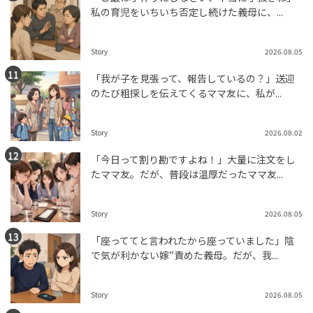
私の育児をいちいち否定し続けた義母に、...
Story
2026.08.05
「我が子を見張って、報告しているの？」送迎
のたび粗探しを伝えてくるママ友に、私が...
Story
2026.08.02
「今日って割り勘ですよね！」大量に注文をし
たママ友。だが、普段は温厚だったママ友...
Story
2026.08.05
「座っててと言われたから座っていました」陰
で気が利かない嫁”責めた義母。だが、我...
Story
2026.08.05