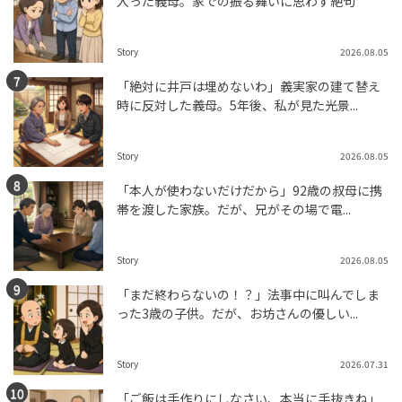
入った義母。家での振る舞いに思わず絶句
Story
2026.08.05
「絶対に井戸は埋めないわ」義実家の建て替え
時に反対した義母。5年後、私が見た光景...
Story
2026.08.05
「本人が使わないだけだから」92歳の叔母に携
帯を渡した家族。だが、兄がその場で電...
Story
2026.08.05
「まだ終わらないの！？」法事中に叫んでしま
った3歳の子供。だが、お坊さんの優しい...
Story
2026.07.31
「ご飯は手作りにしなさい、本当に手抜きね」