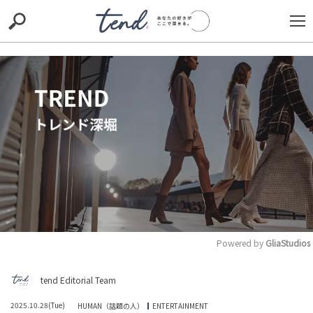
S
S
E
E
A
A
R
R
C
C
H
H
TIE-UP
お出かけ
original
RECOMMED
editor
trill
nordot
RECOMMEND
ARENA
TOP
Powered by 
GliaStudios
M
「なんか物凄くズレてると思います」とSNSで冷ややかな
tend Editorial Team
u
声も。麻生泰氏、元青汁王子のホスト業界批判に言及
t
HUMAN（話題の人）
LEADERS
2025.10.28(Tue)
HUMAN（話題の人）
ENTERTAINMENT
e