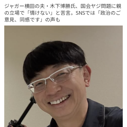
tend Editorial Team
ジャガー横田の夫・木下博勝氏、国会ヤジ問題に親
の立場で「情けない」と苦言。SNSでは「政治のご
意見、同感です」の声も
「ちゃんと空気読めよ」宇垣美里が断じた突然の告白は
暴力。おぢアタックや若者の暴走を招く一方的な求愛は
マナー違反か
HUMAN（話題の人）
ENTERTAINMENT
tend Editorial Team
「会議で直接言えばいいだけ」「いつも判断を間違えま
すよね」と辛辣な声相次ぐ。国民民主・玉木雄一郎代
表、社会保障国民会議で...
HUMAN（話題の人）
LEADERS
tend Editorial Team