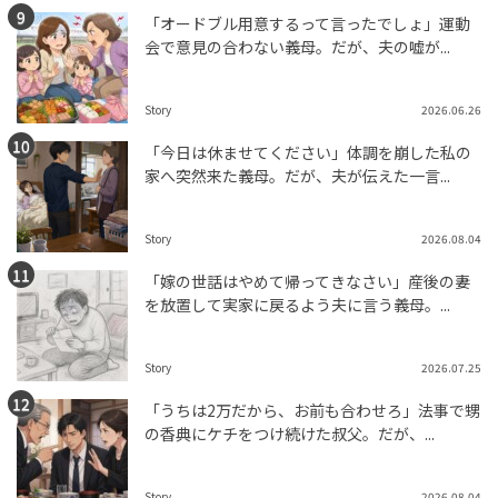
「オードブル用意するって言ったでしょ」運動
会で意見の合わない義母。だが、夫の嘘が...
Story
2026.06.26
「今日は休ませてください」体調を崩した私の
家へ突然来た義母。だが、夫が伝えた一言...
Story
2026.08.04
「嫁の世話はやめて帰ってきなさい」産後の妻
を放置して実家に戻るよう夫に言う義母。...
Story
2026.07.25
「うちは2万だから、お前も合わせろ」法事で甥
の香典にケチをつけ続けた叔父。だが、...
Story
2026.08.04