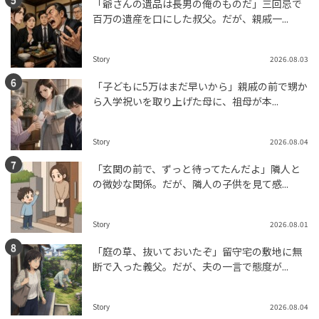
「爺さんの遺品は長男の俺のものだ」三回忌で
百万の遺産を口にした叔父。だが、親戚一...
Story
2026.08.03
「子どもに5万はまだ早いから」親戚の前で甥か
ら入学祝いを取り上げた母に、祖母が本...
Story
2026.08.04
「玄関の前で、ずっと待ってたんだよ」隣人と
の微妙な関係。だが、隣人の子供を見て感...
Story
2026.08.01
「庭の草、抜いておいたぞ」留守宅の敷地に無
断で入った義父。だが、夫の一言で態度が...
Story
2026.08.04