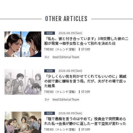
OTHER ARTICLES
2026.08.09(Sun)
NEW
「私も、彼と付き合っています」3年交際した彼の二
股が発覚→相手女性と会って別れを決めた日
TREND（トレンド深堀）
STORY
tend Editorial Team
2026.08.09(Sun)
NEW
「少しくらい気を利かせてくれてもいいのに」親戚
の前で妻に嫌味を言う母。だが、夫がその場で庇っ
た結果
TREND（トレンド深堀）
STORY
tend Editorial Team
2026.08.09(Sun)
NEW
「陰で愚痴を言うのはやめて」役員会で突然責めら
れた私→会長が静かに返した一言で空気が変わった
TREND（トレンド深堀）
STORY