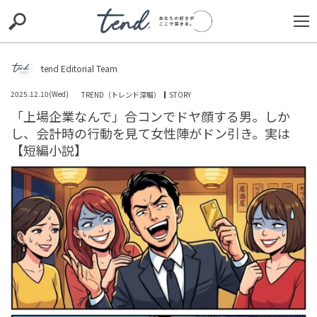
S
S
E
E
A
A
R
R
C
C
tend Editorial Team
H
H
2025.12.10(Wed)
TREND（トレンド深堀）
STORY
TIE-UP
お出かけ
original
RECOMMED
editor
「上場企業なんで」合コンでドヤ顔する男。しか
し、会計時の行動を見て女性陣がドン引き。実は
trill
nordot
RECOMMEND
ARENA
TOP
【短編小説】
「10分くらい話してるよね」常連の長話に困った私。だ
が、店長に相談した結果
TREND（トレンド深堀）
STORY