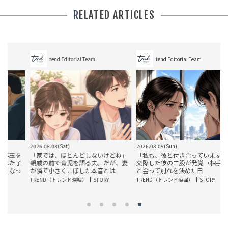
RELATED ARTICLES
tend Editorial Team
tend Editorial Team
2026.08.08(Sat)
2026.08.09(Sun)
2
を
「家では、ほとんどしないけどね」
「私も、彼と付き合っています」3年
子
親戚の前で育児を語る夫。だが、妻
交際した彼の二股が発覚→相手女性
っ
が隣で小さくこぼした本音とは
と会って別れを決めた日
TREND（トレンド深堀）
STORY
TREND（トレンド深堀）
STORY
T