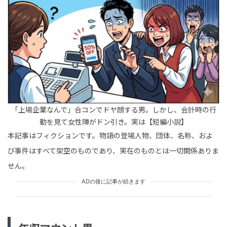
tend Editorial Team
「sns発信をしない日をあえて作るのも必要だと思う」荻
野目洋子がSNS社会に提言。ネットでは「義務になると心
身が疲弊する...
HUMAN（話題の人）
ARTISTS
tend Editorial Team
「上場企業なんで」合コンでドヤ顔する男。しかし、会計時の行
「証人、誰に頼もうか」婚姻届の証人欄を記入してくれ
た義母。だが、義父の一言に残った違和感の正体
動を見て女性陣がドン引き。実は【短編小説】
TREND（トレンド深堀）
STORY
本記事はフィクションです。物語の登場人物、団体、名称、およ
tend Editorial Team
び事件はすべて架空のものであり、実在のものとは一切関係ありま
せん。
ADの後に記事が続きます