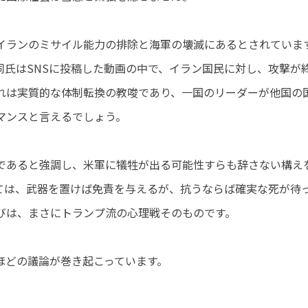
イランのミサイル能力の排除と海軍の壊滅にあるとされていま
同氏はSNSに投稿した動画の中で、イラン国民に対し、攻撃が
れは実質的な体制転換の教唆であり、一国のリーダーが他国の
マンスと言えるでしょう。
であると強調し、米軍に犠牲が出る可能性すらも辞さない構え
ては、武器を置けば免責を与えるが、抗うならば確実な死が待
びは、まさにトランプ流の心理戦そのものです。
ほどの議論が巻き起こっています。