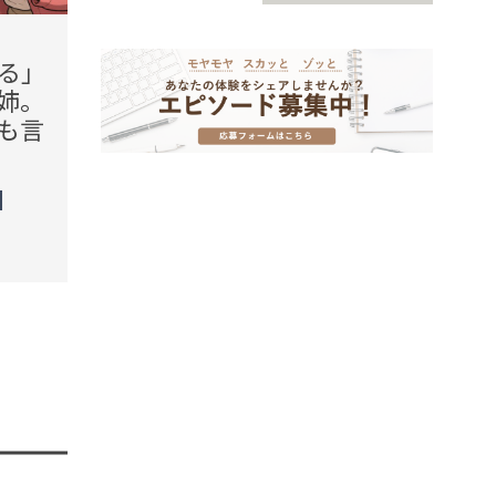
2026.08.06(Thu)
2026.08
る」
「私が毎週来て、ご飯を作
「そ
姉。
るわ」わが家の台所に口を
悪い
も言
出し続ける義母。だが、夫
を勝
が示した線引きで態度が一
う母
変
た言
TREND（トレンド深堀）
TREN
STORY
STORY