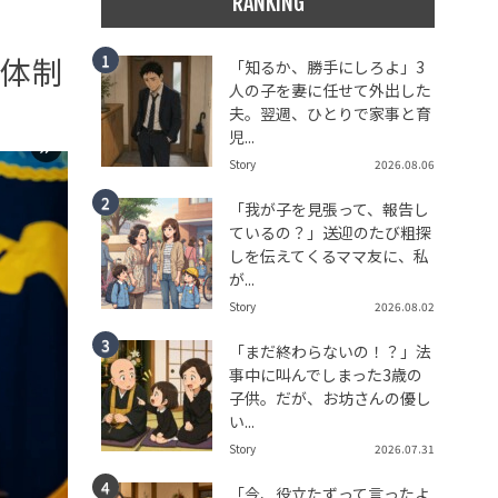
RANKING
し体制
「知るか、勝手にしろよ」3
人の子を妻に任せて外出した
夫。翌週、ひとりで家事と育
児...
Story
2026.08.06
「我が子を見張って、報告し
ているの？」送迎のたび粗探
しを伝えてくるママ友に、私
が...
Story
2026.08.02
「まだ終わらないの！？」法
事中に叫んでしまった3歳の
子供。だが、お坊さんの優し
い...
Story
2026.07.31
「今、役立たずって言ったよ