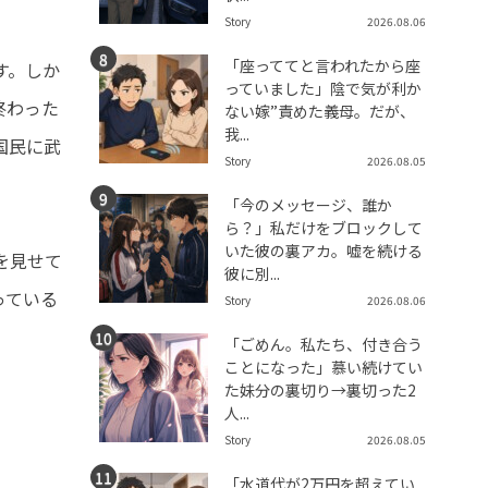
Story
2026.08.06
「座っててと言われたから座
す。しか
っていました」陰で気が利か
終わった
ない嫁”責めた義母。だが、
我...
国民に武
Story
2026.08.05
「今のメッセージ、誰か
ら？」私だけをブロックして
いた彼の裏アカ。嘘を続ける
を見せて
彼に別...
っている
Story
2026.08.06
「ごめん。私たち、付き合う
ことになった」慕い続けてい
た妹分の裏切り→裏切った2
人...
Story
2026.08.05
「水道代が2万円を超えてい