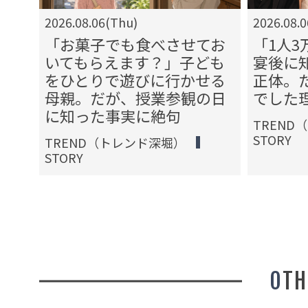
2026.08.06(Thu)
2026.08.
ら、
「お菓子でも食べさせてお
「1人
」産
いてもらえます？」子ども
宴後に
だ
をひとりで遊びに行かせる
正体。
た理
母親。だが、授業参観の日
でした
に知った事実に絶句
TREND
STORY
TREND（トレンド深堀）
STORY
OT