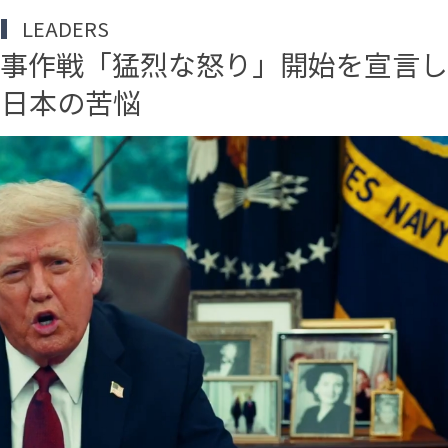
LEADERS
軍事作戦「猛烈な怒り」開始を宣言
と日本の苦悩