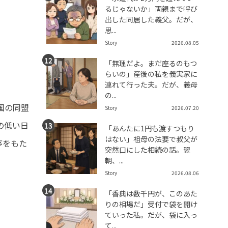
るじゃないか」両親まで呼び
出した同居した義父。だが、
思...
Story
2026.08.05
「無理だよ。まだ座るのもつ
らいの」産後の私を義実家に
連れて行った夫。だが、義母
の...
国の同盟
Story
2026.07.20
の低い日
「あんたに1円も渡すつもり
はない」祖母の法要で叔父が
序をもた
突然口にした相続の話。翌
朝、...
Story
2026.08.06
「香典は数千円が、このあた
りの相場だ」受付で袋を開け
ていった私。だが、袋に入っ
て...