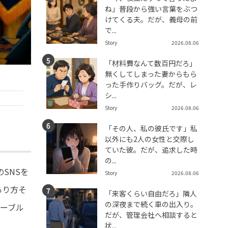
ね」普段から強い言葉をぶつ
けてくる夫。だが、義母の前
で...
Story
2026.08.06
「材料費なんて数百円だろ」
無くしてしまった妻からもら
った手作りバッグ。だが、レ
シ...
Story
2026.08.06
「その人、私の彼氏です」私
以外にも2人の女性と交際し
ていた彼。だが、追求した時
の...
SNSを
Story
2026.08.06
あり方そ
「来客くらい自由だろ」隣人
の深夜まで続く車の出入り。
ーブル
だが、管理会社へ相談すると
状...