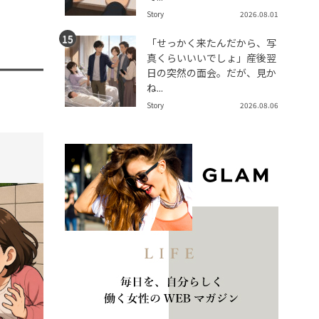
Story
2026.08.01
「せっかく来たんだから、写
真くらいいいでしょ」産後翌
日の突然の面会。だが、見か
ね...
Story
2026.08.06
tend Editorial Team
t