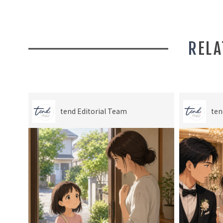
REL
tend Editorial Team
ten