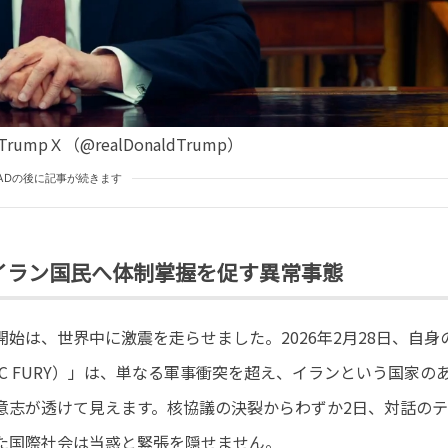
 TrumpＸ（@realDonaldTrump）
ADの後に記事が続きます
イラン国民へ体制掌握を促す異常事態
は、世界中に激震を走らせました。2026年2月28日、自身の
PIC FURY）」は、単なる軍事衝突を超え、イランという国家の
意志が透けて見えます。核協議の決裂からわずか2日、対話のテ
た国際社会は当惑と緊張を隠せません。