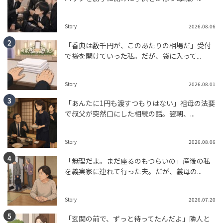
Story
2026.08.06
「香典は数千円が、このあたりの相場だ」受付
で袋を開けていった私。だが、袋に入って...
Story
2026.08.01
「あんたに1円も渡すつもりはない」祖母の法要
で叔父が突然口にした相続の話。翌朝、...
Story
2026.08.06
「無理だよ。まだ座るのもつらいの」産後の私
を義実家に連れて行った夫。だが、義母の...
Story
2026.07.20
「玄関の前で、ずっと待ってたんだよ」隣人と