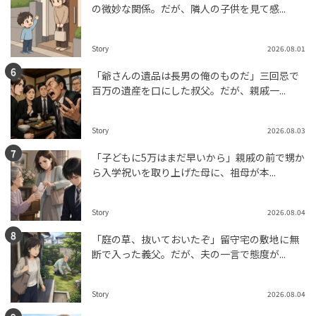
の微妙な関係。だが、隣人の子供を見て感...
Story
2026.08.01
「爺さんの遺品は長男の俺のものだ」三回忌で
百万の遺産を口にした叔父。だが、親戚一...
Story
2026.08.03
「子どもに5万はまだ早いから」親戚の前で甥か
ら入学祝いを取り上げた母に、祖母が本...
Story
2026.08.04
「庭の草、抜いておいたぞ」留守宅の敷地に無
断で入った義父。だが、夫の一言で態度が...
Story
2026.08.04