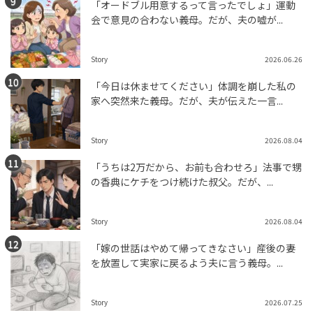
「オードブル用意するって言ったでしょ」運動
会で意見の合わない義母。だが、夫の嘘が...
Story
2026.06.26
「今日は休ませてください」体調を崩した私の
家へ突然来た義母。だが、夫が伝えた一言...
Story
2026.08.04
「うちは2万だから、お前も合わせろ」法事で甥
の香典にケチをつけ続けた叔父。だが、...
Story
2026.08.04
「嫁の世話はやめて帰ってきなさい」産後の妻
を放置して実家に戻るよう夫に言う義母。...
Story
2026.07.25