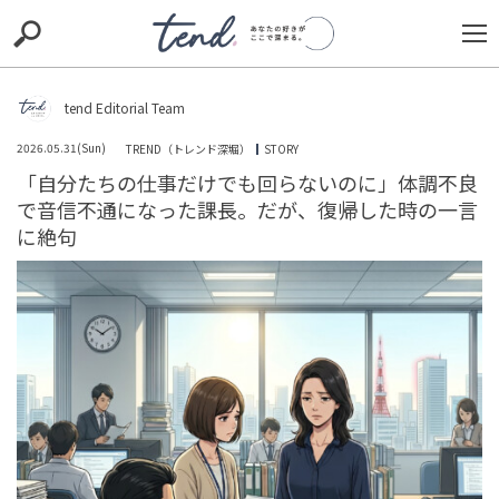
S
S
E
E
A
A
R
R
C
C
tend Editorial Team
H
H
2026.05.31(Sun)
TREND（トレンド深堀）
STORY
TIE-UP
お出かけ
original
RECOMMED
editor
「自分たちの仕事だけでも回らないのに」体調不良
で音信不通になった課長。だが、復帰した時の一言
trill
nordot
RECOMMEND
ARENA
TOP
に絶句
「未だに最前線を走ってる姿にアッパレです」ユーミン
がAIを使った壮大な野望を語る！林先生も驚愕の衝撃プラ
ンとは？