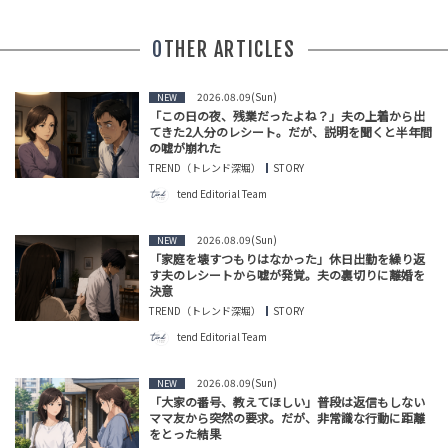
OTHER ARTICLES
2026.08.09(Sun)
NEW
「この日の夜、残業だったよね？」夫の上着から出
てきた2人分のレシート。だが、説明を聞くと半年間
の嘘が崩れた
TREND（トレンド深堀）
STORY
tend Editorial Team
2026.08.09(Sun)
NEW
「家庭を壊すつもりはなかった」休日出勤を繰り返
す夫のレシートから嘘が発覚。夫の裏切りに離婚を
決意
TREND（トレンド深堀）
STORY
tend Editorial Team
2026.08.09(Sun)
NEW
「大家の番号、教えてほしい」普段は返信もしない
ママ友から突然の要求。だが、非常識な行動に距離
をとった結果