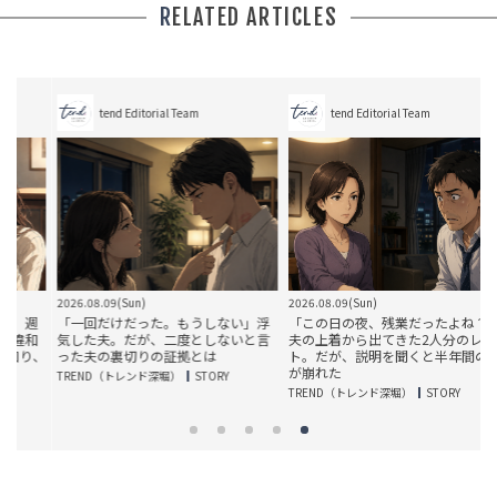
RELATED ARTICLES
tend Editorial Team
tend Editorial Team
2026.08.09(Sun)
2026.08.09(Sun)
2
週
「一回だけだった。もうしない」浮
「この日の夜、残業だったよね？」
和
気した夫。だが、二度としないと言
夫の上着から出てきた2人分のレシー
、
った夫の裏切りの証拠とは
ト。だが、説明を聞くと半年間の嘘
が崩れた
TREND（トレンド深堀）
STORY
T
TREND（トレンド深堀）
STORY