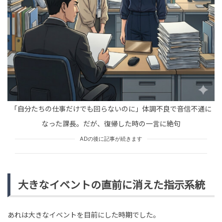
HUMAN（話題の人）
ARTISTS
tend Editorial Team
「軽く考えてはいけない問題」「警察案件だと思う」と
ネットで共感の声続出。フィフィ、新潟県五泉市の中学
校で起きた水酸化ナト...
HUMAN（話題の人）
LEADERS
tend Editorial Team
「自分たちの仕事だけでも回らないのに」体調不良で音信不通に
石破茂前首相と超党派議連で連携へ！？ 辻元清美氏が語
なった課長。だが、復帰した時の一言に絶句
る政局の突破口とSNSで渦巻く期待と懸念の行方
HUMAN（話題の人）
LEADERS
ADの後に記事が続きます
tend Editorial Team
大きなイベントの直前に消えた指示系統
あれは大きなイベントを目前にした時期でした。