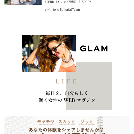
TREND（トレンド深堀）
STORY
tend Editorial Team