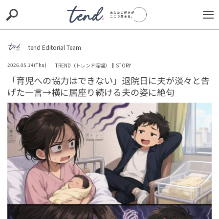
S
S
E
E
A
A
R
R
C
C
tend Editorial Team
H
H
2026.05.14(Thu)
TREND（トレンド深堀）
STORY
TIE-UP
お出かけ
original
RECOMMED
editor
「育児への協力はできない」退院日に夫が淡々と告
げた一言→横に居座り続ける夫の姿に絶句
trill
nordot
RECOMMEND
ARENA
TOP
「店も家も取られてしまう」借金3000万の義実家に嫁い
だ私。さらに500万要求する義父が放った、最低すぎる大
嘘