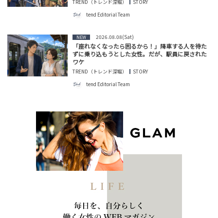
TREND（トレンド深堀）
STORY
tend Editorial Team
2026.08.08(Sat)
NEW
「座れなくなったら困るから！」降車する人を待た
ずに乗り込もうとした女性。だが、駅員に戻された
ワケ
TREND（トレンド深堀）
STORY
tend Editorial Team