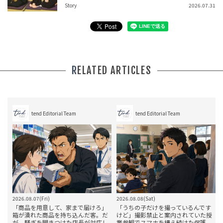
Story
2026.07.31
RELATED ARTICLES
tend Editorial Team
tend Editorial Team
2026.08.07(Fri)
2026.08.08(Sat)
2
」
「商品を用意して、家まで届けろ」
「うちの子だけを撮っているんです
箱が潰れた商品を持ち込んだ客。だ
けど」撮影禁止と案内されていた授
結
が、騒ぎを聞きつけた店長が対応し
業参観でスマホを構え続けた保護