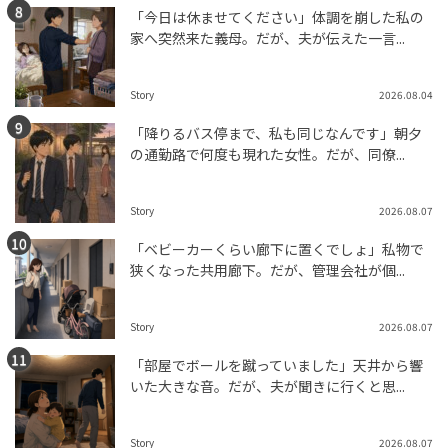
「今日は休ませてください」体調を崩した私の
家へ突然来た義母。だが、夫が伝えた一言...
Story
2026.08.04
「降りるバス停まで、私も同じなんです」朝夕
の通勤路で何度も現れた女性。だが、同僚...
Story
2026.08.07
「ベビーカーくらい廊下に置くでしょ」私物で
狭くなった共用廊下。だが、管理会社が個...
Story
2026.08.07
「部屋でボールを蹴っていました」天井から響
いた大きな音。だが、夫が聞きに行くと思...
Story
2026.08.07