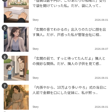
「香典は数千円が、このあたりの相場だ」受付
で袋を開けていった私。だが、袋に入って...
Story
2026.08.01
「玄関の音でわかるの」出入りのたびに顔を出
す隣人。だが、戸惑った私が管理会社に相...
Story
2026.08.07
「玄関の前で、ずっと待ってたんだよ」隣人と
の微妙な関係。だが、隣人の子供を見て感...
Story
2026.08.01
「内孫やから、10万より多いやろ」式の当日に
人前で金額を口にした従妹に、私が黙っ...
Story
2026.08.01