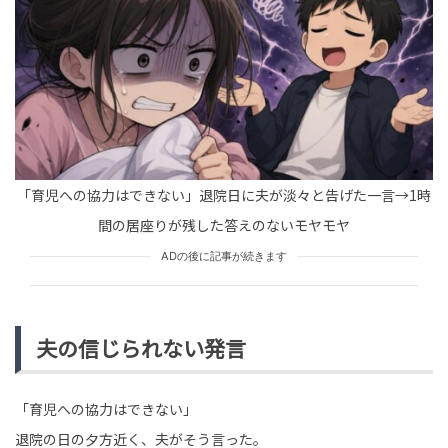
TREND（トレンド深堀）
STORY
tend Editorial Team
「これ、至急お願い！」忙しすぎる職場で手伝おうとし
ない上司。だが、上司のパソコンの画面を見て思わずキ
レた
TREND（トレンド深堀）
STORY
tend Editorial Team
「育児への協力はできない」退院日に夫が淡々と告げた一言→1時
間の居座りが残した答えのないモヤモヤ
還暦後の「心の病」に要注意？佐藤優氏が警告するナシ
ョナリズムと陰謀論にハマる高齢者達の落とし穴
ADの後に記事が続きます
SNS BUZZ（SNSで話題）
PEOPLE
tend Editorial Team
夫の信じられない発言
「育児への協力はできない」
退院の日の夕方近く、夫がそう言った。