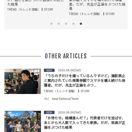
た結果
者。だが、先生が正論をぶつけた結
果
TREND（トレンド深堀）
STORY
T
TREND（トレンド深堀）
STORY
OTHER ARTICLES
2026.08.08(Sat)
NEW
「うちの子だけを撮っているんですけど」撮影禁止
と案内されていた授業参観でスマホを構え続けた保
護者。だが、先生が正論をぶつ...
TREND（トレンド深堀）
STORY
tend Editorial Team
2026.08.08(Sat)
NEW
「お待たせ。結構進んだ？」代表者だけを並ばせ、
あとから大人数で入ってきた家族。だが、係員が正
論をぶつけた結果