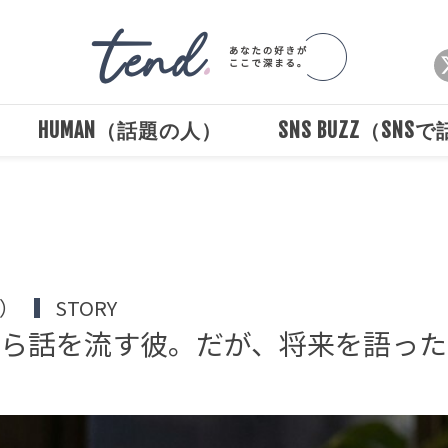
HUMAN（話題の人）
SNS BUZZ（SNS
Loaded
:
/
Unmute
100.00%
堀）
STORY
から話を流す彼。だが、将来を語った