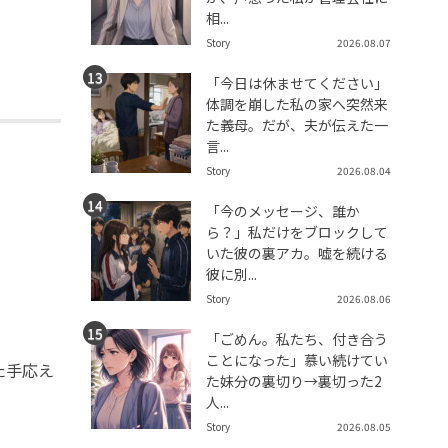
相...
Story
2026.08.07
「今日は休ませてください」
体調を崩した私の家へ突然来
た義母。だが、夫が伝えた一
言...
Story
2026.08.04
「今のメッセージ、誰か
ら？」私だけをブロックして
いた彼の裏アカ。嘘を続ける
彼に別...
Story
2026.08.06
「ごめん。私たち、付き合う
ことになった」慕い続けてい
た手応え
た妹分の裏切り→裏切った2
人...
Story
2026.08.05