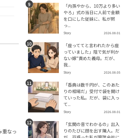
「内孫やから、10万より多い
やろ」式の当日に人前で金額
を口にした従妹に、私が黙
っ...
Story
2026.08.01
「座っててと言われたから座
っていました」陰で気が利か
ない嫁”責めた義母。だが、
我...
Story
2026.08.05
「香典は数千円が、このあた
りの相場だ」受付で袋を開け
ていった私。だが、袋に入っ
て...
Story
2026.08.01
「玄関の音でわかるの」出入
りのたびに顔を出す隣人。だ
み重なっ
が、戸惑った私が管理会社に