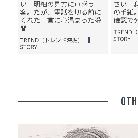
駐車
い」明細の見方に戸惑う
さい」
、買
客。だが、電話を切る前に
の手紙
に絶
くれた一言に心温まった瞬
確認で
間
TREND
STORY
TREND（トレンド深堀）
STORY
OT