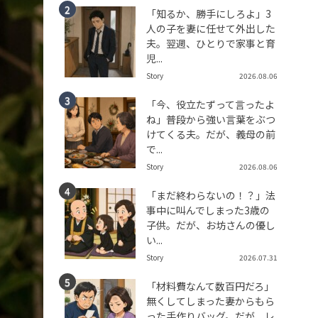
「知るか、勝手にしろよ」3
人の子を妻に任せて外出した
夫。翌週、ひとりで家事と育
児...
Story
2026.08.06
「今、役立たずって言ったよ
ね」普段から強い言葉をぶつ
けてくる夫。だが、義母の前
で...
Story
2026.08.06
「まだ終わらないの！？」法
事中に叫んでしまった3歳の
子供。だが、お坊さんの優し
い...
Story
2026.07.31
「材料費なんて数百円だろ」
無くしてしまった妻からもら
った手作りバッグ。だが、レ