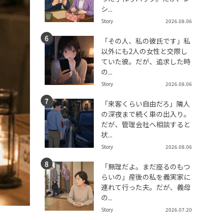
シ...
Story
2026.08.06
「その人、私の彼氏です」私
以外にも2人の女性と交際し
ていた彼。だが、追求した時
の...
Story
2026.08.06
「来客くらい自由だろ」隣人
の深夜まで続く車の出入り。
だが、管理会社へ相談すると
状...
Story
2026.08.06
「無理だよ。まだ座るのもつ
らいの」産後の私を義実家に
連れて行った夫。だが、義母
の...
Story
2026.07.20