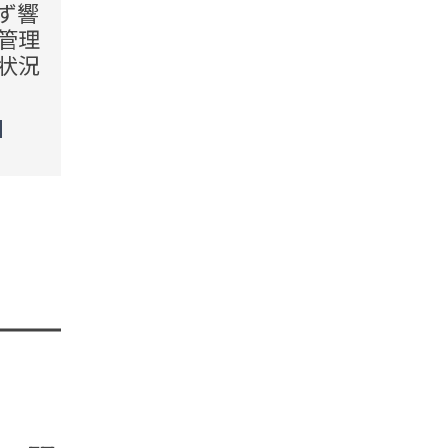
ず響
入りのたびに顔を出す隣
まし
管理
人。だが、戸惑った私が管
きな
状況
理会社に相談した結果
行く
TREND（トレンド深堀）
TREN
STORY
STORY