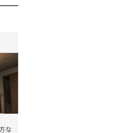
tend Editorial Team
t
2026.08.07(Fri)
2026.08.
方な
「玄関の音でわかるの」出
「部