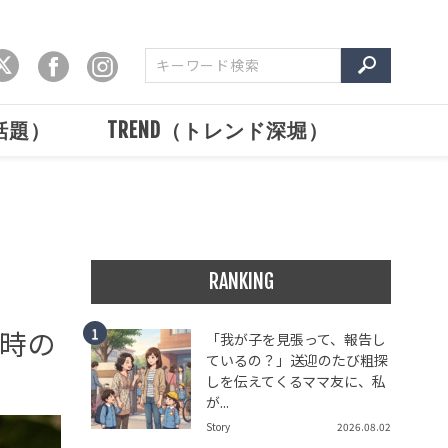
で話題）
TREND（トレンド深堀）
RANKING
時の
「我が子を見張って、報告し
ているの？」送迎のたび粗探
しを伝えてくるママ友に、私
が...
Story
2026.08.02