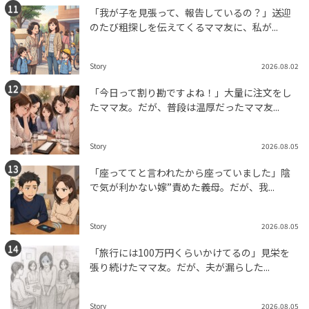
「我が子を見張って、報告しているの？」送迎
のたび粗探しを伝えてくるママ友に、私が...
Story
2026.08.02
「今日って割り勘ですよね！」大量に注文をし
たママ友。だが、普段は温厚だったママ友...
Story
2026.08.05
「座っててと言われたから座っていました」陰
で気が利かない嫁”責めた義母。だが、我...
Story
2026.08.05
「旅行には100万円くらいかけてるの」見栄を
張り続けたママ友。だが、夫が漏らした...
Story
2026.08.05