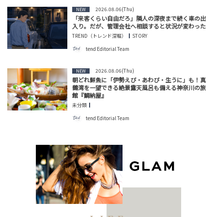
2026.08.06(Thu)
NEW
「来客くらい自由だろ」隣人の深夜まで続く車の出
入り。だが、管理会社へ相談すると状況が変わった
TREND（トレンド深堀）
STORY
tend Editorial Team
2026.08.06(Thu)
NEW
朝どれ鮮魚に「伊勢えび・あわび・生うに」も！真
鶴湾を一望できる絶景露天風呂も備える神奈川の旅
館『鯛納屋』
未分類
tend Editorial Team