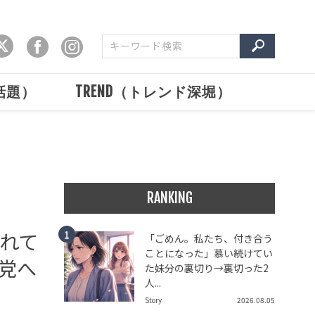
で話題）
TREND（トレンド深堀）
RANKING
れて
「ごめん。私たち、付き合う
ことになった」慕い続けてい
党へ
た妹分の裏切り→裏切った2
人...
Story
2026.08.05