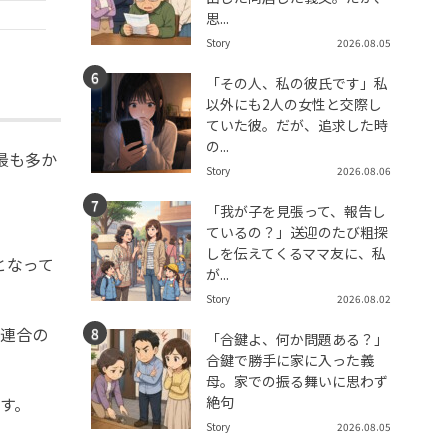
思...
Story
2026.08.05
「その人、私の彼氏です」私
以外にも2人の女性と交際し
ていた彼。だが、追求した時
の...
最も多か
Story
2026.08.06
「我が子を見張って、報告し
ているの？」送迎のたび粗探
しを伝えてくるママ友に、私
となって
が...
Story
2026.08.02
革連合の
「合鍵よ、何か問題ある？」
合鍵で勝手に家に入った義
母。家での振る舞いに思わず
絶句
す。
Story
2026.08.05