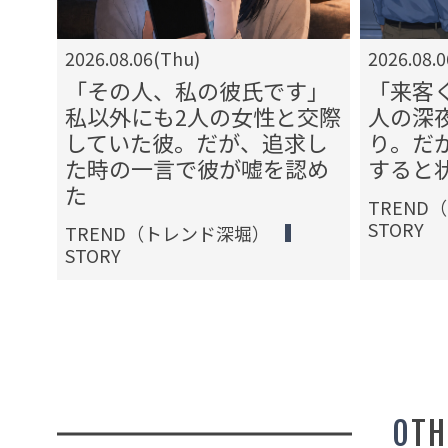
2026.08.06(Thu)
2026.08.
か
「その人、私の彼氏です」
「来客
クし
私以外にも2人の女性と交際
人の深
を続
していた彼。だが、追求し
り。だ
た時の一言で彼が嘘を認め
すると
た
TREND
STORY
TREND（トレンド深堀）
STORY
OT