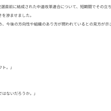
院選直前に結成された中道改革連合について、短期間でその立
さを滲ませました。
め、今後の方向性や組織のあり方が問われているとの見方が示
フト。」
ではないだろうか。」