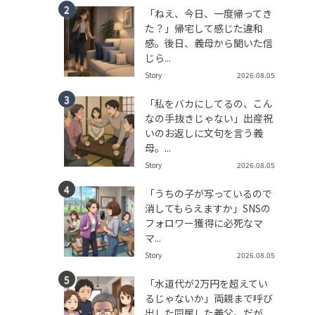
「ねえ、今日、一度帰ってき
た？」帰宅して感じた違和
感。後日、義母から聞いた信
じら...
Story
2026.08.05
「私をバカにしてるの、こん
なの手抜きじゃない」出産祝
いのお返しに文句を言う義
母。...
Story
2026.08.05
「うちの子が写っているので
消してもらえますか」SNSの
フォロワー獲得に必死なマ
マ...
Story
2026.08.05
「水道代が2万円を超えてい
るじゃないか」両親まで呼び
出した同居した義父。だが、