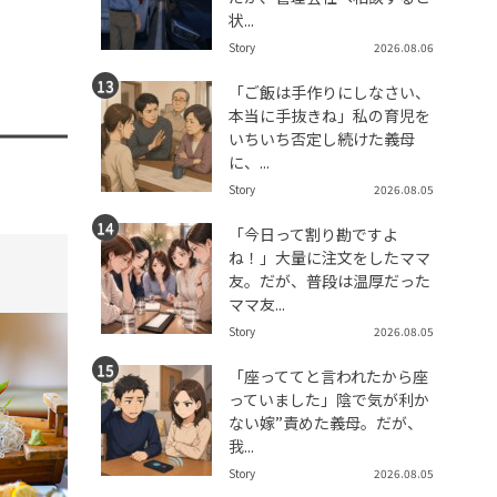
状...
Story
2026.08.06
「ご飯は手作りにしなさい、
本当に手抜きね」私の育児を
いちいち否定し続けた義母
に、...
Story
2026.08.05
「今日って割り勘ですよ
ね！」大量に注文をしたママ
tend Editorial Team
t
友。だが、普段は温厚だった
ママ友...
Story
2026.08.05
「座っててと言われたから座
っていました」陰で気が利か
ない嫁”責めた義母。だが、
我...
Story
2026.08.05