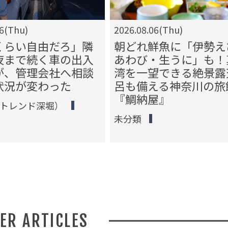
06(Thu)
2026.08.06(Thu)
くらい自由だろ」隣
朝どれ鮮魚に「伊勢え
夜まで続く車の出入
あわび・生うに」も！
が、管理会社へ相談
湾を一望できる絶景露
状況が変わった
呂も備える神奈川の旅
『鯛納屋』
（トレンド深堀）
未分類
HER ARTICLES