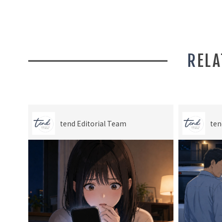
REL
tend Editorial Team
ten