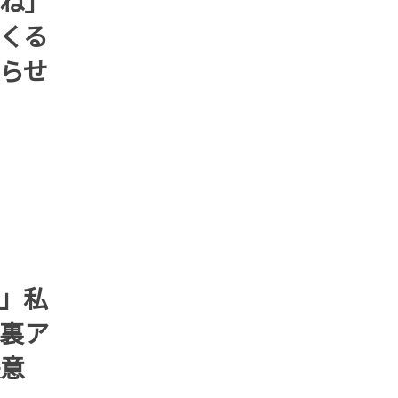
ね」
くる
らせ
」私
裏ア
意