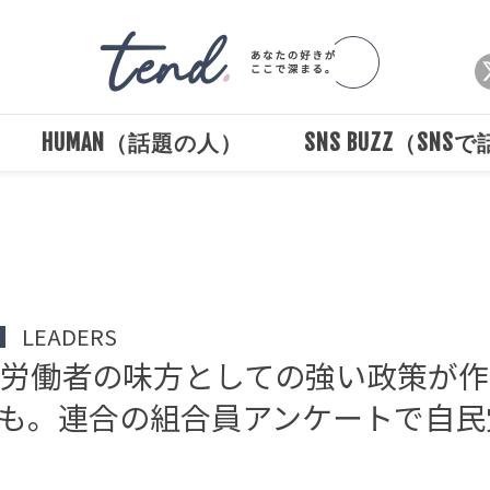
HUMAN（話題の人）
SNS BUZZ（SNS
Loaded
:
/
Unmute
100.00%
LEADERS
労働者の味方としての強い政策が作
声も。連合の組合員アンケートで自民