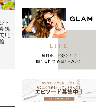
2026.08.06(Thu)
2026.08
び・
【ホテル怪談】「どんな部
【ハ
真鶴
屋でも構いません」古い旅
モン』
天風
館で灯りを消すと、襖に浮
前回は
館
かんだ女の影
転売
方法
TREND（トレンド深堀）
STORY
未分類