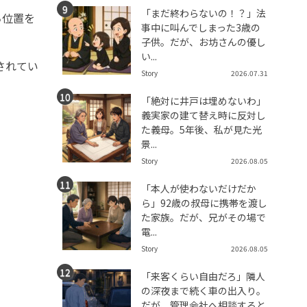
「まだ終わらないの！？」法
ち位置を
事中に叫んでしまった3歳の
子供。だが、お坊さんの優し
い...
されてい
Story
2026.07.31
「絶対に井戸は埋めないわ」
義実家の建て替え時に反対し
た義母。5年後、私が見た光
景...
Story
2026.08.05
「本人が使わないだけだか
ら」92歳の叔母に携帯を渡し
た家族。だが、兄がその場で
電...
Story
2026.08.05
「来客くらい自由だろ」隣人
の深夜まで続く車の出入り。
だが、管理会社へ相談すると