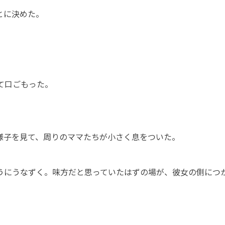
とに決めた。
」
て口ごもった。
。
様子を見て、周りのママたちが小さく息をついた。
うにうなずく。味方だと思っていたはずの場が、彼女の側につ