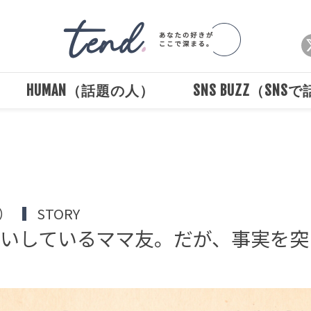
HUMAN（話題の人）
SNS BUZZ（SNS
Loaded
:
/
Unmute
100.00%
）
STORY
いしているママ友。だが、事実を突