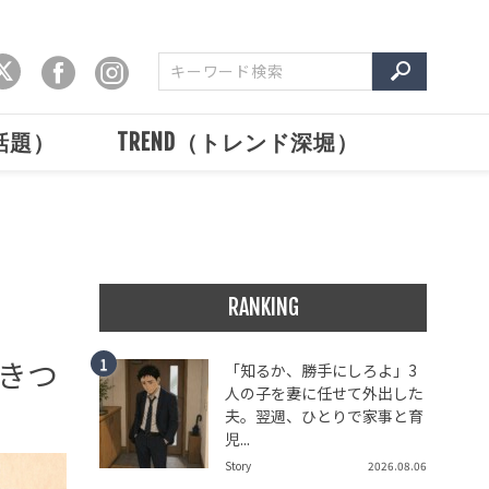
で話題）
TREND（トレンド深堀）
RANKING
きつ
「知るか、勝手にしろよ」3
人の子を妻に任せて外出した
夫。翌週、ひとりで家事と育
児...
Story
2026.08.06