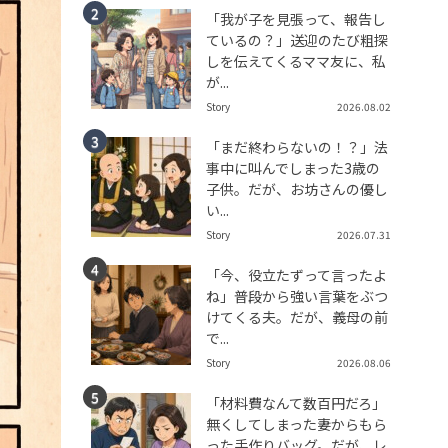
「我が子を見張って、報告し
ているの？」送迎のたび粗探
しを伝えてくるママ友に、私
が...
Story
2026.08.02
「まだ終わらないの！？」法
事中に叫んでしまった3歳の
子供。だが、お坊さんの優し
い...
Story
2026.07.31
「今、役立たずって言ったよ
ね」普段から強い言葉をぶつ
けてくる夫。だが、義母の前
で...
Story
2026.08.06
「材料費なんて数百円だろ」
無くしてしまった妻からもら
った手作りバッグ。だが、レ