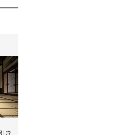
tend Editorial Team
t
2026.08.06(Thu)
2026.08
引き
「あんたに1円も渡すつもり
「少し