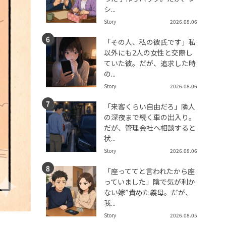
シ...
Story
2026.08.06
「その人、私の彼氏です」私
以外にも2人の女性と交際し
ていた彼。だが、追求した時
の...
Story
2026.08.06
「来客くらい自由だろ」隣人
の深夜まで続く車の出入り。
だが、管理会社へ相談すると
状...
Story
2026.08.06
「座っててと言われたから座
っていました」陰で気が利か
ない嫁”責めた義母。だが、
我...
Story
2026.08.05