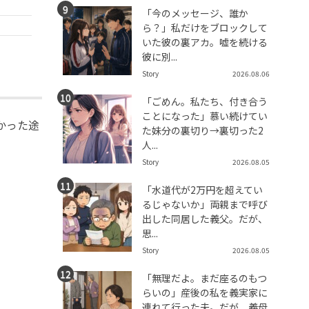
「今のメッセージ、誰か
ら？」私だけをブロックして
いた彼の裏アカ。嘘を続ける
彼に別...
Story
2026.08.06
「ごめん。私たち、付き合う
ことになった」慕い続けてい
かった途
た妹分の裏切り→裏切った2
人...
Story
2026.08.05
「水道代が2万円を超えてい
るじゃないか」両親まで呼び
出した同居した義父。だが、
思...
Story
2026.08.05
「無理だよ。まだ座るのもつ
らいの」産後の私を義実家に
連れて行った夫。だが、義母