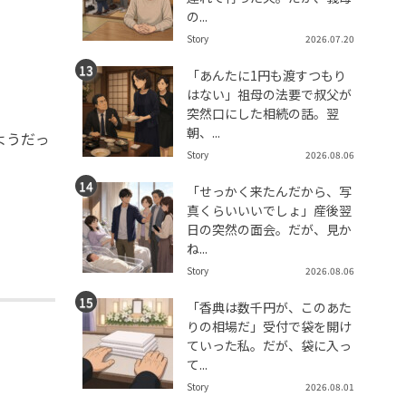
の...
Story
2026.07.20
「あんたに1円も渡すつもり
はない」祖母の法要で叔父が
突然口にした相続の話。翌
朝、...
ようだっ
Story
2026.08.06
「せっかく来たんだから、写
真くらいいいでしょ」産後翌
日の突然の面会。だが、見か
ね...
Story
2026.08.06
「香典は数千円が、このあた
りの相場だ」受付で袋を開け
ていった私。だが、袋に入っ
て...
Story
2026.08.01