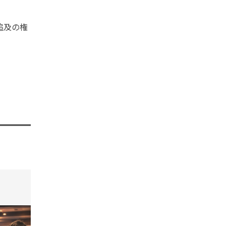
追及の権
tend Editorial Team
t