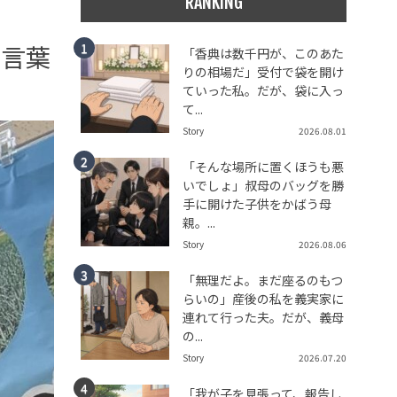
RANKING
た言葉
「香典は数千円が、このあた
りの相場だ」受付で袋を開け
ていった私。だが、袋に入っ
て...
Story
2026.08.01
「そんな場所に置くほうも悪
いでしょ」叔母のバッグを勝
手に開けた子供をかばう母
親。...
Story
2026.08.06
「無理だよ。まだ座るのもつ
らいの」産後の私を義実家に
連れて行った夫。だが、義母
の...
Story
2026.07.20
「我が子を見張って、報告し