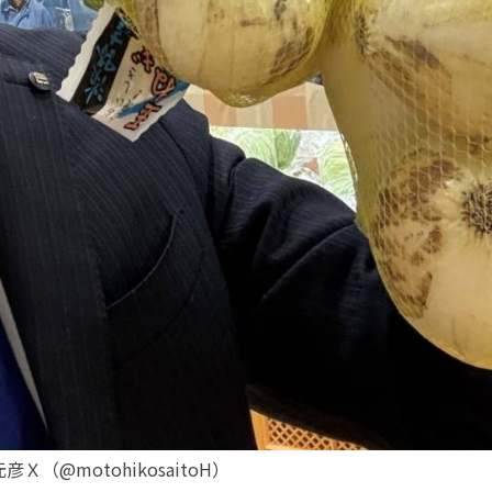
Ｘ（@motohikosaitoH）