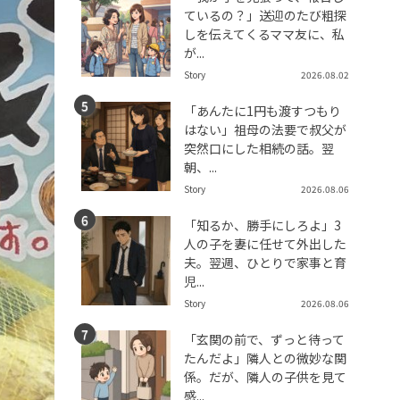
ているの？」送迎のたび粗探
しを伝えてくるママ友に、私
が...
Story
2026.08.02
「あんたに1円も渡すつもり
はない」祖母の法要で叔父が
突然口にした相続の話。翌
朝、...
Story
2026.08.06
「知るか、勝手にしろよ」3
人の子を妻に任せて外出した
夫。翌週、ひとりで家事と育
児...
Story
2026.08.06
「玄関の前で、ずっと待って
たんだよ」隣人との微妙な関
係。だが、隣人の子供を見て
感...