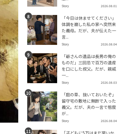
Story
2026.08.01
「今日は休ませてください」
体調を崩した私の家へ突然来
た義母。だが、夫が伝えた一
言...
Story
2026.08.04
「爺さんの遺品は長男の俺の
ものだ」三回忌で百万の遺産
を口にした叔父。だが、親戚
一...
Story
2026.08.03
「庭の草、抜いておいたぞ」
留守宅の敷地に無断で入った
義父。だが、夫の一言で態度
が...
Story
2026.08.04
「子どもに5万はまだ早いか