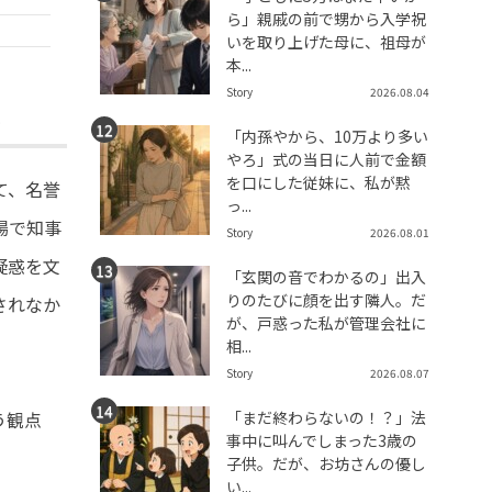
ら」親戚の前で甥から入学祝
いを取り上げた母に、祖母が
本...
Story
2026.08.04
「内孫やから、10万より多い
やろ」式の当日に人前で金額
を口にした従妹に、私が黙
て、名誉
っ...
場で知事
Story
2026.08.01
疑惑を文
「玄関の音でわかるの」出入
りのたびに顔を出す隣人。だ
されなか
が、戸惑った私が管理会社に
相...
Story
2026.08.07
「まだ終わらないの！？」法
う観点
事中に叫んでしまった3歳の
子供。だが、お坊さんの優し
い...