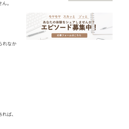
せん。
られなか
あれば、