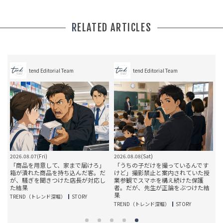
RELATED ARTICLES
tend Editorial Team
tend Editorial Team
2026.08.07(Fri)
2026.08.08(Sat)
2
」
「商品を用意して、家まで届けろ」
「うちの子だけを撮っているんです
箱が潰れた商品を持ち込んだ客。だ
けど」撮影禁止と案内されていた授
結
が、騒ぎを聞きつけた店長が対応し
業参観でスマホを構え続けた保護
た結果
者。だが、先生が正論をぶつけた結
果
TREND（トレンド深堀）
STORY
T
TREND（トレンド深堀）
STORY