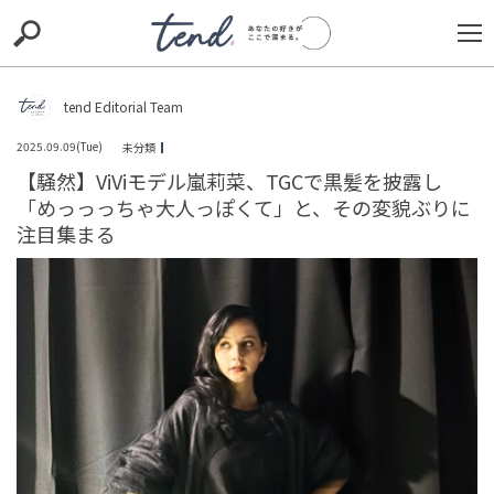
S
S
E
E
A
A
R
R
C
C
tend Editorial Team
H
H
2025.09.09(Tue)
未分類
TIE-UP
お出かけ
original
RECOMMED
editor
【騒然】ViViモデル嵐莉菜、TGCで黒髪を披露し
「めっっっちゃ大人っぽくて」と、その変貌ぶりに
trill
nordot
RECOMMEND
ARENA
TOP
注目集まる
「2人にはただただ幸せになってほしい」「末永くお幸せ
に」と祝福の声。堂本光一、一般女性との結婚を発表、
交際12年でゴール...