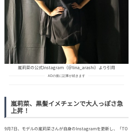
HUMAN（話題の人）
ENTERTAINMENT
tend Editorial Team
「旧姓のあなたの子供に会いたいのですか？」泣き寄っ
てきた義母→絶縁を超えて返した私の本音
TREND（トレンド深堀）
STORY
tend Editorial Team
「何様のつもりなんだろう？」「勉強して下さい」と批
嵐莉菜の公式Instagram（＠lina_arashi）より引用
判的な声相次ぐ。山里亮太、中道の新人事に持論を展開
ADの後に記事が続きます
HUMAN（話題の人）
ENTERTAINMENT
tend Editorial Team
嵐莉菜、黒髪イメチェンで大人っぽさ急
上昇！
9月7日、モデルの嵐莉菜さんが自身のInstagramを更新し、「TO