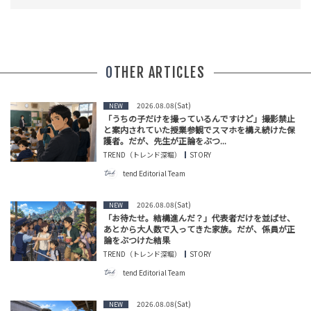
OTHER ARTICLES
2026.08.08(Sat)
NEW
「うちの子だけを撮っているんですけど」撮影禁止
と案内されていた授業参観でスマホを構え続けた保
護者。だが、先生が正論をぶつ...
TREND（トレンド深堀）
STORY
tend Editorial Team
2026.08.08(Sat)
NEW
「お待たせ。結構進んだ？」代表者だけを並ばせ、
あとから大人数で入ってきた家族。だが、係員が正
論をぶつけた結果
TREND（トレンド深堀）
STORY
tend Editorial Team
2026.08.08(Sat)
NEW