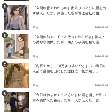
「玄関の音でわかるの」出入りのたびに顔を出
す隣人。だが、戸惑った私が管理会社に相...
Story
2026.08.07
「玄関の前で、ずっと待ってたんだよ」隣人と
の微妙な関係。だが、隣人の子供を見て感...
Story
2026.08.01
「内孫やから、10万より多いやろ」式の当日に
人前で金額を口にした従妹に、私が黙っ...
Story
2026.08.01
「今日は休ませてください」体調を崩した私の
家へ突然来た義母。だが、夫が伝えた一言...