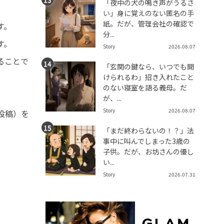
「夜中の犬の鳴き声がうるさ
い」身に覚えのない匿名の手
紙。だが、管理会社の確認で
す。
分...
す。
Story
2026.08.07
ることで
「玄関の鍵なら、いつでも開
けられるわ」招き入れたこと
のない寝室を語る義母。だ
が、...
Story
2026.08.07
投稿）を
「まだ終わらないの！？」法
事中に叫んでしまった3歳の
子供。だが、お坊さんの優し
い...
Story
2026.07.31