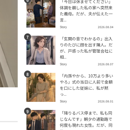
「今日は休ませてください」
体調を崩した私の家へ突然来
た義母。だが、夫が伝えた一
言...
Story
2026.08.04
「玄関の音でわかるの」出入
りのたびに顔を出す隣人。だ
が、戸惑った私が管理会社に
相...
Story
2026.08.07
「内孫やから、10万より多い
やろ」式の当日に人前で金額
を口にした従妹に、私が黙
っ...
Story
2026.08.01
「降りるバス停まで、私も同
じなんです」朝夕の通勤路で
何度も現れた女性。だが、同