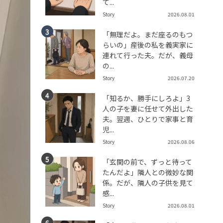
て...
Story
2026.08.01
「無理だよ。まだ座るのもつ
らいの」産後の私を義実家に
連れて行った夫。だが、義母
の...
Story
2026.07.20
「知るか、勝手にしろよ」3
人の子を妻に任せて外出した
夫。翌週、ひとりで家事と育
児...
Story
2026.08.06
「玄関の前で、ずっと待って
たんだよ」隣人との微妙な関
係。だが、隣人の子供を見て
感...
Story
2026.08.01