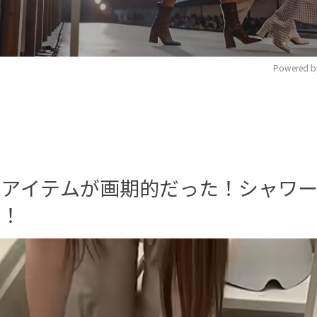
Powered b
M
u
t
e
児アイテムが画期的だった！シャワ
た！