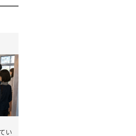
tend Editorial Team
t
2026.08.08(Sat)
2026.08
てい
「お待たせ。結構進ん
「座