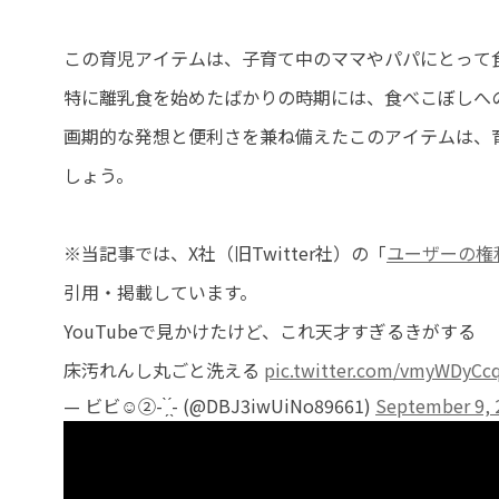
この育児アイテムは、子育て中のママやパパにとって
特に離乳食を始めたばかりの時期には、食べこぼしへ
画期的な発想と便利さを兼ね備えたこのアイテムは、
しょう。
※当記事では、X社（旧Twitter社）の「
ユーザーの権
引用・掲載しています。
YouTubeで見かけたけど、これ天才すぎるきがする
床汚れんし丸ごと洗える
pic.twitter.com/vmyWDyCc
— ビビ☺︎②- ̗̀ ̖́- (@DBJ3iwUiNo89661)
September 9, 