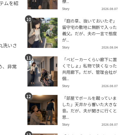
僚...
イテムを紹
Story
2026.08.07
「庭の草、抜いておいたぞ」
留守宅の敷地に無断で入った
義父。だが、夫の一言で態度
が...
丸洗いさ
Story
2026.08.04
「ベビーカーくらい廊下に置
くでしょ」私物で狭くなった
め、非常
共用廊下。だが、管理会社が
個...
Story
2026.08.07
「部屋でボールを蹴っていま
した」天井から響いた大きな
音。だが、夫が聞きに行くと
思...
Story
2026.08.07
。