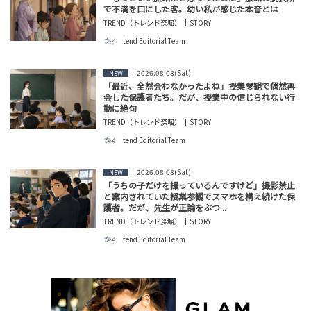
で不満を口にした客。幼い私が感じた本音とは
TREND（トレンド深堀）
STORY
tend Editorial Team
2026.08.08(Sat)
NEW
「最近、全然会わなかったよね」授業参観で偶然再
会した保護者たち。だが、授業中の信じられない行
動に絶句
TREND（トレンド深堀）
STORY
tend Editorial Team
2026.08.08(Sat)
NEW
「うちの子だけを撮っているんですけど」撮影禁止
と案内されていた授業参観でスマホを構え続けた保
護者。だが、先生が正論をぶつ...
TREND（トレンド深堀）
STORY
tend Editorial Team