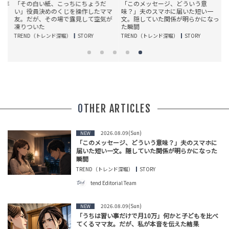
年
「その白い紙、こっちにちょうだ
「このメッセージ、どういう意
通
い」役員決めのくじを操作したママ
味？」夫のスマホに届いた短い一
れ
友。だが、その場で露見して空気が
文。隠していた関係が明らかになっ
凍りついた
た瞬間
T
TREND（トレンド深堀）
STORY
TREND（トレンド深堀）
STORY
OTHER ARTICLES
2026.08.09(Sun)
NEW
「このメッセージ、どういう意味？」夫のスマホに
届いた短い一文。隠していた関係が明らかになった
瞬間
TREND（トレンド深堀）
STORY
tend Editorial Team
2026.08.09(Sun)
NEW
「うちは習い事だけで月10万」何かと子どもを比べ
てくるママ友。だが、私が本音を伝えた結果