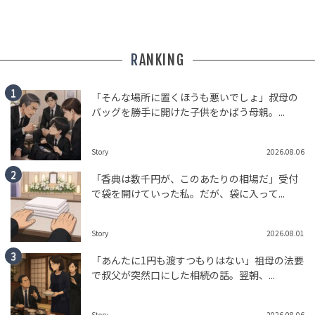
RANKING
「そんな場所に置くほうも悪いでしょ」叔母の
バッグを勝手に開けた子供をかばう母親。...
Story
2026.08.06
「香典は数千円が、このあたりの相場だ」受付
で袋を開けていった私。だが、袋に入って...
Story
2026.08.01
「あんたに1円も渡すつもりはない」祖母の法要
で叔父が突然口にした相続の話。翌朝、...
Story
2026.08.06