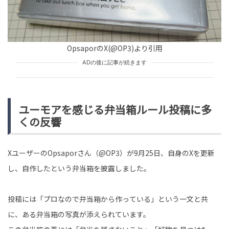
SNS BUZZ（SNSで話題）
OFFICIAL
tend Editorial Team
OpsaporのX(@OP3)より引用
「俺って正直かっこいいだろ？」忘年会で1時間武勇伝を
盛った既婚上司→部下の一言に女性陣が喝采
ADの後に記事が続きます
TREND（トレンド深堀）
STORY
tend Editorial Team
ユーモアを感じる弁当箱ルール投稿に多
「あなたの実家から通勤すればいいわね」義妹の転職時
くの反響
に驚きの提案をする義母。だが、相談した夫の一言に心
が折れた
TREND（トレンド深堀）
STORY
XユーザーのOpsaporさん（@OP3）が9月25日、自身のXを更新
tend Editorial Team
し、自作したという弁当箱を披露しました。
投稿には「プロなので弁当箱から作っている」という一文と共
に、ある弁当箱の写真が添えられています。