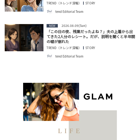
TREND（トレンド深堀）
STORY
tend Editorial Team
2026.08.09(Sun)
NEW
「この日の夜、残業だったよね？」夫の上着から出
てきた2人分のレシート。だが、説明を聞くと半年間
の嘘が崩れた
TREND（トレンド深堀）
STORY
tend Editorial Team