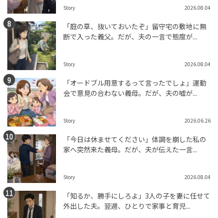
Story
2026.08.04
「庭の草、抜いておいたぞ」留守宅の敷地に無
断で入った義父。だが、夫の一言で態度が...
Story
2026.08.04
「オードブル用意するって言ったでしょ」運動
会で意見の合わない義母。だが、夫の嘘が...
Story
2026.06.26
「今日は休ませてください」体調を崩した私の
家へ突然来た義母。だが、夫が伝えた一言...
Story
2026.08.04
「知るか、勝手にしろよ」3人の子を妻に任せて
外出した夫。翌週、ひとりで家事と育児...