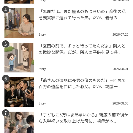
「無理だよ。まだ座るのもつらいの」産後の私
を義実家に連れて行った夫。だが、義母の...
Story
2026.07.20
「玄関の前で、ずっと待ってたんだよ」隣人と
の微妙な関係。だが、隣人の子供を見て感...
Story
2026.08.01
「爺さんの遺品は長男の俺のものだ」三回忌で
百万の遺産を口にした叔父。だが、親戚一...
Story
2026.08.03
「子どもに5万はまだ早いから」親戚の前で甥か
ら入学祝いを取り上げた母に、祖母が本...