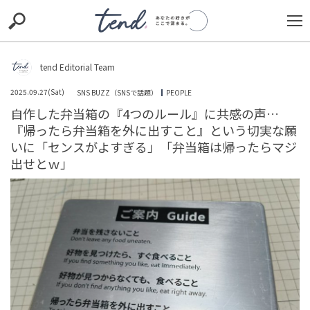
S
S
E
E
A
A
R
R
C
C
tend Editorial Team
H
H
2025.09.27(Sat)
SNS BUZZ（SNSで話題）
PEOPLE
TIE-UP
お出かけ
original
RECOMMED
editor
自作した弁当箱の『4つのルール』に共感の声…
『帰ったら弁当箱を外に出すこと』という切実な願
trill
nordot
RECOMMEND
ARENA
TOP
いに「センスがよすぎる」「弁当箱は帰ったらマジ
出せとｗ」
中国大使館の「尖閣諸島は中国領土」投稿がSNSで大炎
上！公式発言と国民感情の激しい衝突に見る国際問題の
根深さ