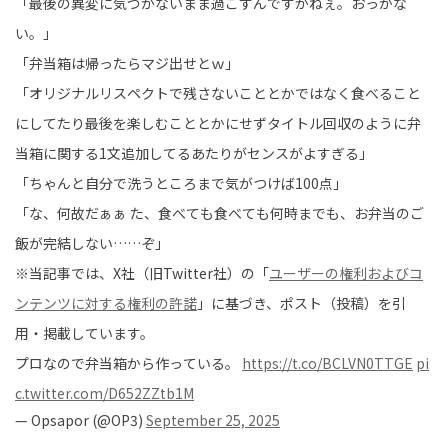
「最後の異変に気づかないまま過ごすんですかねぇ。おっかな
い。」
「弁当箱は帰ったらマジ出せとｗ」
「オリジナルリスペクトで残さないこととかではなく食べること
にしてたり最後を楽しむこととかにせずタイトル回収のように弁
当箱に関する1文追加してるあたりがセンスがよすぎる」
「ちゃんと自分で洗うところまで気がつけば100点」
「な、何故だぁぁ た、食べても食べても何時までも、お弁当のご
飯が完結しない……ぞ」
※当記事では、X社（旧Twitter社）の「
ユーザーの権利およびコ
ンテンツに対する権利の許諾
」に基づき、ポスト（投稿）を引
用・掲載しています。
プロなので弁当箱から作っている。
https://t.co/BCLVN0TTGE
pi
c.twitter.com/D652ZZtb1M
— Opsapor (@OP3)
September 25, 2025