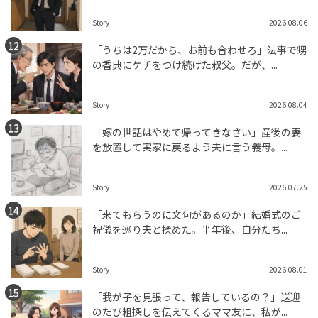
Story
2026.08.06
「うちは2万だから、お前も合わせろ」法事で甥
の香典にケチをつけ続けた叔父。だが、...
Story
2026.08.04
「嫁の世話はやめて帰ってきなさい」産後の妻
を放置して実家に戻るよう夫に言う義母。...
Story
2026.07.25
「来てもらうのに文句があるのか」結婚式のご
祝儀を巡り夫と揉めた。半年後、自分たち...
Story
2026.08.01
「我が子を見張って、報告しているの？」送迎
のたび粗探しを伝えてくるママ友に、私が...