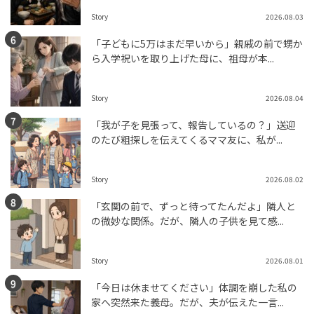
Story
2026.08.03
「子どもに5万はまだ早いから」親戚の前で甥か
ら入学祝いを取り上げた母に、祖母が本...
Story
2026.08.04
「我が子を見張って、報告しているの？」送迎
のたび粗探しを伝えてくるママ友に、私が...
Story
2026.08.02
「玄関の前で、ずっと待ってたんだよ」隣人と
の微妙な関係。だが、隣人の子供を見て感...
Story
2026.08.01
「今日は休ませてください」体調を崩した私の
家へ突然来た義母。だが、夫が伝えた一言...