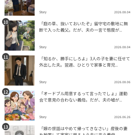
Story
2026.08.04
「庭の草、抜いておいたぞ」留守宅の敷地に無
断で入った義父。だが、夫の一言で態度が...
Story
2026.08.04
「知るか、勝手にしろよ」3人の子を妻に任せて
外出した夫。翌週、ひとりで家事と育児...
Story
2026.08.06
「オードブル用意するって言ったでしょ」運動
会で意見の合わない義母。だが、夫の嘘が...
Story
2026.06.26
「嫁の世話はやめて帰ってきなさい」産後の妻
を放置して実家に戻るよう夫に言う義母。...