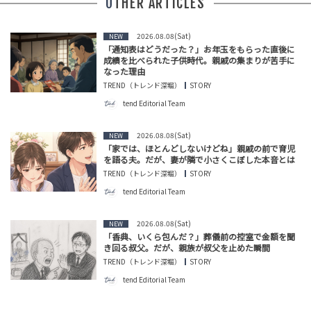
OTHER ARTICLES
2026.08.08(Sat)
NEW
「通知表はどうだった？」お年玉をもらった直後に
成績を比べられた子供時代。親戚の集まりが苦手に
なった理由
TREND（トレンド深堀）
STORY
tend Editorial Team
2026.08.08(Sat)
NEW
「家では、ほとんどしないけどね」親戚の前で育児
を語る夫。だが、妻が隣で小さくこぼした本音とは
TREND（トレンド深堀）
STORY
tend Editorial Team
2026.08.08(Sat)
NEW
「香典、いくら包んだ？」葬儀前の控室で金額を聞
き回る叔父。だが、親族が叔父を止めた瞬間
TREND（トレンド深堀）
STORY
tend Editorial Team