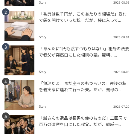
Story
2026.08.06
「香典は数千円が、このあたりの相場だ」受付
で袋を開けていった私。だが、袋に入って...
Story
2026.08.01
「あんたに1円も渡すつもりはない」祖母の法要
で叔父が突然口にした相続の話。翌朝、...
Story
2026.08.06
「無理だよ。まだ座るのもつらいの」産後の私
を義実家に連れて行った夫。だが、義母の...
Story
2026.07.20
「爺さんの遺品は長男の俺のものだ」三回忌で
百万の遺産を口にした叔父。だが、親戚一...