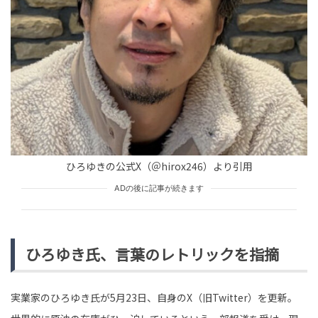
tend Editorial Team
歌手・アイナ・ジ・エンド、ホームレスとなった下積み
時代を語る→「言葉を失ったわ」「もっとファンになっ
た」と驚きの声続出
HUMAN（話題の人）
ENTERTAINMENT
tend Editorial Team
「どうせ中卒だから」夫の親戚から感じる学歴マウン
ひろゆきの公式X（＠hirox246）より引用
ト。だが、私の悔しさを晴らしてくれたのは息子の努力
だった
ADの後に記事が続きます
TREND（トレンド深堀）
STORY
tend Editorial Team
ひろゆき氏、言葉のレトリックを指摘
実業家のひろゆき氏が5月23日、自身のX（旧Twitter）を更新。