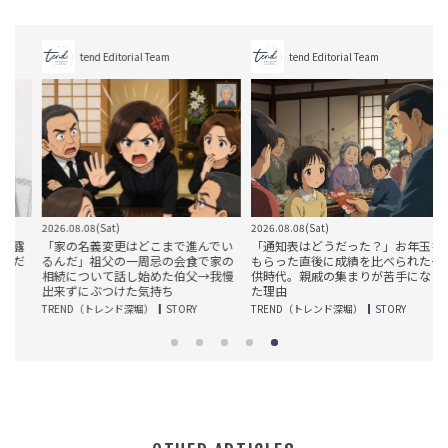
tend Editorial Team
tend Editorial Team
2026.08.08(Sat)
2026.08.08(Sat)
2
露
「家の名義変更はどこまで進んでい
「通知表はどうだった？」お年玉を
だ
るんだ」祖父の一周忌の会食で家の
もらった直後に成績を比べられた子
相続について話し始めた伯父→我慢
供時代。親戚の集まりが苦手になっ
出来ずにぶつけた気持ち
た理由
T
TREND（トレンド深堀）
STORY
TREND（トレンド深堀）
STORY