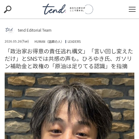
S
S
E
E
A
A
R
R
C
C
tend Editorial Team
H
H
2026.05.26(Tue)
HUMAN（話題の人）
LEADERS
TIE-UP
お出かけ
original
RECOMMED
editor
「政治家お得意の責任逃れ構文」「言い回し変えた
だけ」とSNSでは共感の声も。ひろゆき氏、ガソリ
trill
nordot
RECOMMEND
ARENA
TOP
ン補助金と政権の「原油は足りてる認識」を指摘
加藤清史郎が演じる『夜神月』が降臨！ゾクッとするほ
どの色気と鋭い眼光に「かっこいい」と絶賛の声
未分類