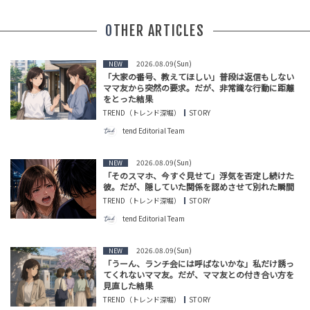
OTHER ARTICLES
2026.08.09(Sun)
NEW
「大家の番号、教えてほしい」普段は返信もしない
ママ友から突然の要求。だが、非常識な行動に距離
をとった結果
TREND（トレンド深堀）
STORY
tend Editorial Team
2026.08.09(Sun)
NEW
「そのスマホ、今すぐ見せて」浮気を否定し続けた
彼。だが、隠していた関係を認めさせて別れた瞬間
TREND（トレンド深堀）
STORY
tend Editorial Team
2026.08.09(Sun)
NEW
「うーん、ランチ会には呼ばないかな」私だけ誘っ
てくれないママ友。だが、ママ友との付き合い方を
見直した結果
TREND（トレンド深堀）
STORY