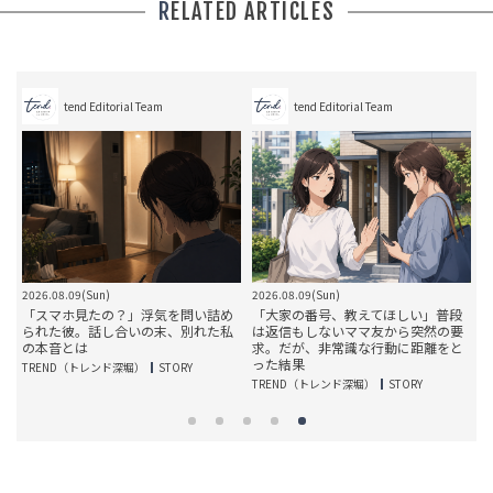
RELATED ARTICLES
tend Editorial Team
tend Editorial Team
2026.08.09(Sun)
2026.08.09(Sun)
2
届
「スマホ見たの？」浮気を問い詰め
「大家の番号、教えてほしい」普段
彼
られた彼。話し合いの末、別れた私
は返信もしないママ友から突然の要
の本音とは
求。だが、非常識な行動に距離をと
った結果
TREND（トレンド深堀）
STORY
T
TREND（トレンド深堀）
STORY