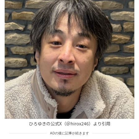
TREND（トレンド深堀）
STORY
tend Editorial Team
【無印良品】「輪ゴムでいいじゃん」と思ってごめん。2
90円『地味すごバンド』の口コミを調査したら『トイレ
での神活用術』ま...
未分類
tend Editorial Team
「正解出た」「どこまでも許されるわけない」とSNSで物
議。伊集院光、あのちゃんの番組降板騒動で持論を展開
HUMAN（話題の人）
ENTERTAINMENT
tend Editorial Team
ひろゆきの公式X（＠hirox246）より引用
ADの後に記事が続きます