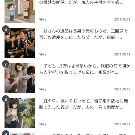
の微妙な関係。だが、隣人の子供を見て感...
Story
2026.08.01
「爺さんの遺品は長男の俺のものだ」三回忌で
百万の遺産を口にした叔父。だが、親戚一...
Story
2026.08.03
「子どもに5万はまだ早いから」親戚の前で甥か
ら入学祝いを取り上げた母に、祖母が本...
Story
2026.08.04
「庭の草、抜いておいたぞ」留守宅の敷地に無
断で入った義父。だが、夫の一言で態度が...
Story
2026.08.04