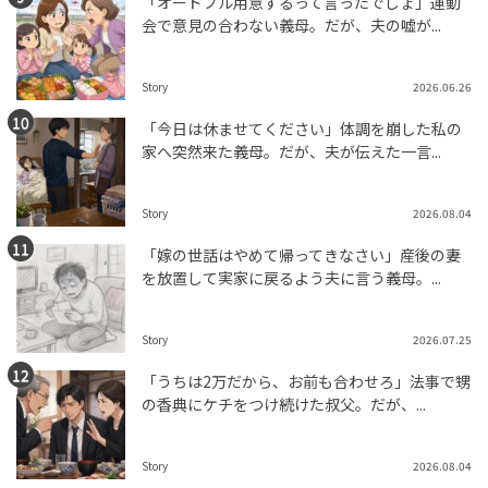
「オードブル用意するって言ったでしょ」運動
会で意見の合わない義母。だが、夫の嘘が...
Story
2026.06.26
「今日は休ませてください」体調を崩した私の
家へ突然来た義母。だが、夫が伝えた一言...
Story
2026.08.04
「嫁の世話はやめて帰ってきなさい」産後の妻
を放置して実家に戻るよう夫に言う義母。...
Story
2026.07.25
「うちは2万だから、お前も合わせろ」法事で甥
の香典にケチをつけ続けた叔父。だが、...
Story
2026.08.04