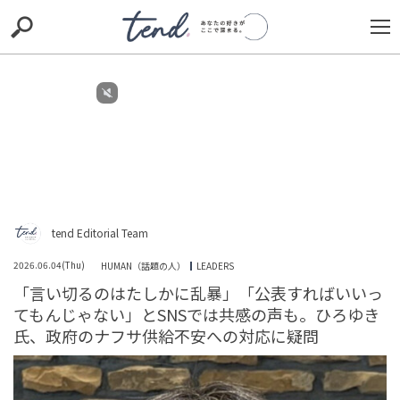
S
S
E
E
A
A
R
R
C
C
H
H
TIE-UP
お出かけ
original
RECOMMED
editor
trill
nordot
RECOMMEND
ARENA
TOP
tend Editorial Team
2026.06.04(Thu)
HUMAN（話題の人）
LEADERS
「言い切るのはたしかに乱暴」「公表すればいいっ
てもんじゃない」とSNSでは共感の声も。ひろゆき
氏、政府のナフサ供給不安への対応に疑問
「お客様に失礼でしょ！」理不尽な先輩に業務を奪われ
退社に追い込まれた私。去り際に放った一言で先輩を完
全フリーズさせた