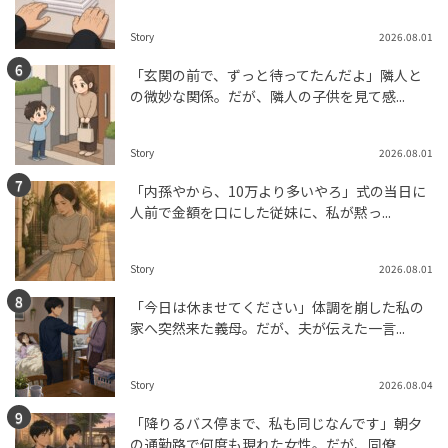
Story
2026.08.01
「玄関の前で、ずっと待ってたんだよ」隣人と
の微妙な関係。だが、隣人の子供を見て感...
Story
2026.08.01
「内孫やから、10万より多いやろ」式の当日に
人前で金額を口にした従妹に、私が黙っ...
Story
2026.08.01
「今日は休ませてください」体調を崩した私の
家へ突然来た義母。だが、夫が伝えた一言...
Story
2026.08.04
「降りるバス停まで、私も同じなんです」朝夕
の通勤路で何度も現れた女性。だが、同僚...