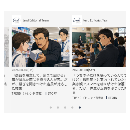
tend Editorial Team
tend Editorial Team
2026.08.07(Fri)
2026.08.08(Sat)
2
」
「商品を用意して、家まで届けろ」
「うちの子だけを撮っているんです
箱が潰れた商品を持ち込んだ客。だ
けど」撮影禁止と案内されていた授
結
が、騒ぎを聞きつけた店長が対応し
業参観でスマホを構え続けた保護
た結果
者。だが、先生が正論をぶつけた結
果
TREND（トレンド深堀）
STORY
T
TREND（トレンド深堀）
STORY