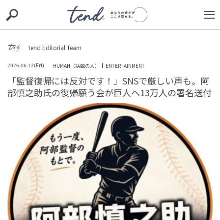
S
S
E
E
A
A
R
R
C
C
tend Editorial Team
H
H
2026.06.12(Fri)
HUMAN（話題の人）
ENTERTAINMENT
TIE-UP
お出かけ
original
RECOMMED
editor
「監督復帰には反対です！」SNSで厳しい声も。阿
部慎之助氏の復帰願う会が巨人へ13万人の署名送付
trill
nordot
RECOMMEND
ARENA
TOP
ひろゆき、AIの進化でなくなる可能性がある職業について
言及→「すでにAIで十分成立している」「AIで作れるだろ
う」と共感...