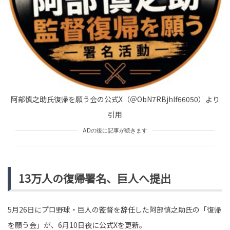
HUMAN（話題の人）
LEADERS
tend Editorial Team
「慣れれば平気、2日もあれば家事は慣れる」1日で音を
上げた夫。それでも認めなかった時に返した正論とは
TREND（トレンド深堀）
STORY
tend Editorial Team
阿部慎之助氏復帰を願う会の公式X（＠ObN7RBjhlf66050）より
引用
「ウィンタースポーツの功労者」「報われて本当に良か
った」と称賛の声相次ぐ。ジャンプ・女子個人・高梨沙
羅、4度目の五輪閉幕...
ADの後に記事が続きます
HUMAN（話題の人）
ENTERTAINMENT
tend Editorial Team
13万人の復帰署名、巨人へ提出
5月26日にプロ野球・巨人の監督を辞任した阿部慎之助氏の「復帰
を願う会」が、6月10日夜に公式Xを更新。