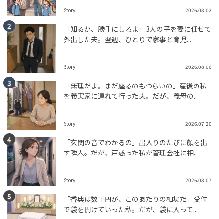
Story
2026.08.02
「知るか、勝手にしろよ」3人の子を妻に任せて
外出した夫。翌週、ひとりで家事と育児...
Story
2026.08.06
「無理だよ。まだ座るのもつらいの」産後の私
を義実家に連れて行った夫。だが、義母の...
Story
2026.07.20
「玄関の音でわかるの」出入りのたびに顔を出
す隣人。だが、戸惑った私が管理会社に相...
Story
2026.08.07
「香典は数千円が、このあたりの相場だ」受付
で袋を開けていった私。だが、袋に入って...