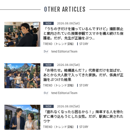
OTHER ARTICLES
2026.08.08(Sat)
NEW
「うちの子だけを撮っているんですけど」撮影禁止
と案内されていた授業参観でスマホを構え続けた保
護者。だが、先生が正論をぶつ...
TREND（トレンド深堀）
STORY
tend Editorial Team
2026.08.08(Sat)
NEW
「お待たせ。結構進んだ？」代表者だけを並ばせ、
あとから大人数で入ってきた家族。だが、係員が正
論をぶつけた結果
TREND（トレンド深堀）
STORY
tend Editorial Team
2026.08.08(Sat)
NEW
「座れなくなったら困るから！」降車する人を待た
ずに乗り込もうとした女性。だが、駅員に戻された
ワケ
TREND（トレンド深堀）
STORY