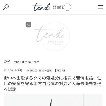
S
S
E
E
A
A
R
R
C
C
H
H
TIE-UP
お出かけ
original
RECOMMED
editor
trill
nordot
RECOMMEND
ARENA
TOP
tend Editorial Team
2026.06.13(Sat)
SNS BUZZ（SNSで話題）
PEOPLE
街中へ出没するクマの殺処分に相次ぐ苦情電話、住
民の安全を守る地方自治体の対応と人命最優先を巡
る議論
「邪魔！わかんないなら奥さんに任せなさいよ」ドラッ
グストアで罵声を浴びせてきた客→返す言葉が見つから
なかった理由