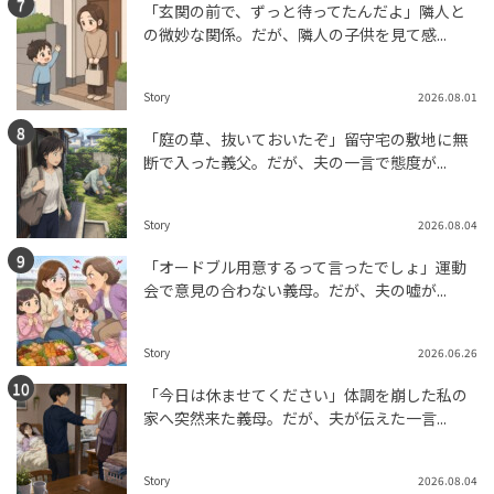
「玄関の前で、ずっと待ってたんだよ」隣人と
の微妙な関係。だが、隣人の子供を見て感...
Story
2026.08.01
「庭の草、抜いておいたぞ」留守宅の敷地に無
断で入った義父。だが、夫の一言で態度が...
Story
2026.08.04
「オードブル用意するって言ったでしょ」運動
会で意見の合わない義母。だが、夫の嘘が...
Story
2026.06.26
「今日は休ませてください」体調を崩した私の
家へ突然来た義母。だが、夫が伝えた一言...
Story
2026.08.04