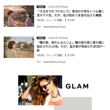
2026.08.09(Sun)
NEW
「大丈夫で片づけないで」育児の不安をいつも軽く
流すママ友。だが、私が初めて本音を伝えた瞬間
TREND（トレンド深堀）
STORY
tend Editorial Team
2026.08.09(Sun)
NEW
「隣の家、売れたみたいよ」隣の柿の実と落ち葉に
悩まされた10年。だが、空き家が売却され状況が一
変
TREND（トレンド深堀）
STORY
tend Editorial Team