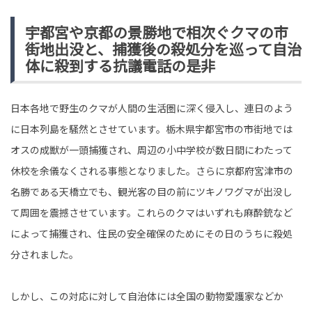
宇都宮や京都の景勝地で相次ぐクマの市
街地出没と、捕獲後の殺処分を巡って自治
体に殺到する抗議電話の是非
日本各地で野生のクマが人間の生活圏に深く侵入し、連日のよう
に日本列島を騒然とさせています。栃木県宇都宮市の市街地では
オスの成獣が一頭捕獲され、周辺の小中学校が数日間にわたって
休校を余儀なくされる事態となりました。さらに京都府宮津市の
名勝である天橋立でも、観光客の目の前にツキノワグマが出没し
て周囲を震撼させています。これらのクマはいずれも麻酔銃など
によって捕獲され、住民の安全確保のためにその日のうちに殺処
分されました。
しかし、この対応に対して自治体には全国の動物愛護家などか