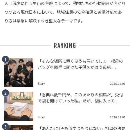
人口減少に伴う里山の荒廃によって、動物たちの行動範囲が広がり
つつある現代日本において、地域住民の安全確保と苦情対応のあ
り方は早急に解決すべき重大なテーマです。
RANKING
「そんな場所に置くほうも悪いでしょ」叔母の
バッグを勝手に開けた子供をかばう母親。...
Story
2026.08.06
「香典は数千円が、このあたりの相場だ」受付
で袋を開けていった私。だが、袋に入って...
Story
2026.08.01
「あんたに1円も渡すつもりはない」祖母の法要