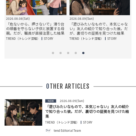
2026.08.08(Sat)
2026.08.09(Sun)
2
バ
「危ないから、押さないで」滑り台
「遊びみたいなもので、本気じゃな
。
の順番を守らない子供と放置する母
い」友人の紹介で知り合った彼。だ
況
親。だが、職員が直接注意した結果
が、裏切りの証拠を見つけた結果
TREND（トレンド深堀）
STORY
TREND（トレンド深堀）
STORY
T
OTHER ARTICLES
2026.08.09(Sun)
NEW
「遊びみたいなもので、本気じゃない」友人の紹介
で知り合った彼。だが、裏切りの証拠を見つけた結
果
TREND（トレンド深堀）
STORY
tend Editorial Team