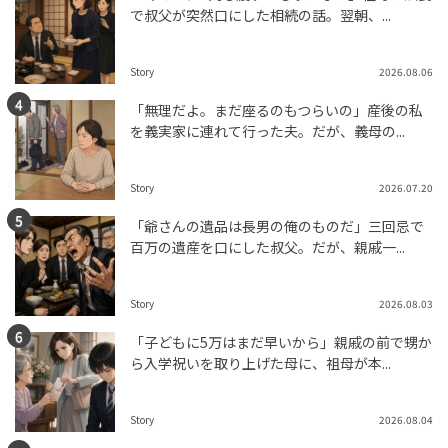
で叔父が突然口にした相続の話。翌朝、...
Story
2026.08.06
「無理だよ。まだ座るのもつらいの」産後の私
を義実家に連れて行った夫。だが、義母の...
Story
2026.07.20
「爺さんの遺品は長男の俺のものだ」三回忌で
百万の遺産を口にした叔父。だが、親戚一...
Story
2026.08.03
「子どもに5万はまだ早いから」親戚の前で甥か
ら入学祝いを取り上げた母に、祖母が本...
Story
2026.08.04