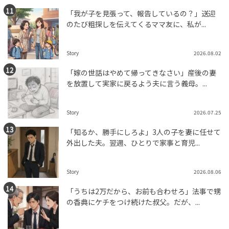
「我が子を見張って、報告しているの？」送迎
のたび粗探しを伝えてくるママ友に、私が...
Story
2026.08.02
「嫁の世話はやめて帰ってきなさい」産後の妻
を放置して実家に戻るよう夫に言う義母。...
Story
2026.07.25
「知るか、勝手にしろよ」3人の子を妻に任せて
外出した夫。翌週、ひとりで家事と育児...
Story
2026.08.06
「うちは2万だから、お前も合わせろ」法事で甥
の香典にケチをつけ続けた叔父。だが、...