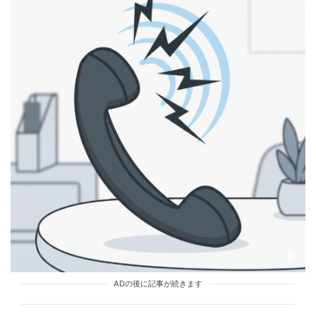
TREND（トレンド深堀）
STORY
tend Editorial Team
「今度の週末、ご飯でも行かない？」別れた彼からの久
しぶりの誘い。だが、復縁を期待していた私を裏切った
彼の行動
TREND（トレンド深堀）
STORY
tend Editorial Team
故・松方弘樹さんの息子・仁科克基が『すっかりパパの
顔』に。43歳の誕生日に「感慨深い」と明かした家族へ
の深い愛情
未分類
tend Editorial Team
ADの後に記事が続きます