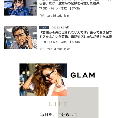
る客。だが、注文時の記録を確認した結果
TREND（トレンド深堀）
STORY
tend Editorial Team
2026.08.07(Fri)
NEW
「玄関から外に出られないんです」誤って置き配で
ドアをふさいだ荷物。電話対応した私が感じた本音
TREND（トレンド深堀）
STORY
tend Editorial Team