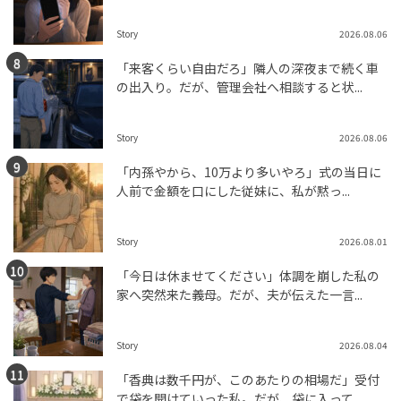
Story
2026.08.06
「来客くらい自由だろ」隣人の深夜まで続く車
の出入り。だが、管理会社へ相談すると状...
Story
2026.08.06
「内孫やから、10万より多いやろ」式の当日に
人前で金額を口にした従妹に、私が黙っ...
Story
2026.08.01
「今日は休ませてください」体調を崩した私の
家へ突然来た義母。だが、夫が伝えた一言...
Story
2026.08.04
「香典は数千円が、このあたりの相場だ」受付
で袋を開けていった私。だが、袋に入って...