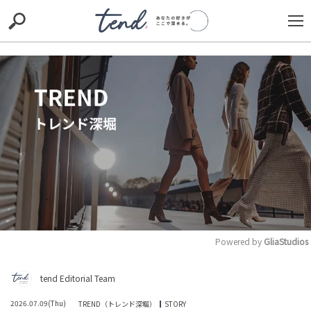
S
S
E
E
A
A
R
R
C
C
H
H
TIE-UP
お出かけ
original
RECOMMED
editor
trill
nordot
RECOMMEND
ARENA
TOP
Powered by 
GliaStudios
M
tend Editorial Team
「イケメン、年収1000万以上以外は興味ない」と断言す
u
る婚活11年目女性に、身の丈を知るべきか自分を貫くべ
t
きか賛否激突
2026.07.09(Thu)
TREND（トレンド深堀）
STORY
e