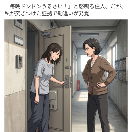
SNS BUZZ（SNSで話題）
PEOPLE
「毎晩ドンドンうるさい！」と怒鳴る住人。だが、
tend Editorial Team
私が突きつけた証拠で勘違いが発覚
「あの、せめて残業代だけでも…」と掛け合っても話を
聞いてくれないブラック企業。だが、私の勇気ある一言
が人生を変えた
TREND（トレンド深堀）
STORY
tend Editorial Team
夫「前から言ってたよね」→「聞いてないんだけど」職
場のママ友と我が子で出かける約束をした夫。妻が正論
をぶつけた結果
TREND（トレンド深堀）
STORY
tend Editorial Team