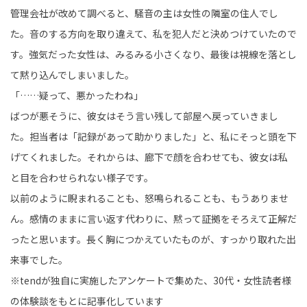
管理会社が改めて調べると、騒音の主は女性の隣室の住人でし
た。音のする方向を取り違えて、私を犯人だと決めつけていたので
す。強気だった女性は、みるみる小さくなり、最後は視線を落とし
て黙り込んでしまいました。
「……疑って、悪かったわね」
ばつが悪そうに、彼女はそう言い残して部屋へ戻っていきまし
た。担当者は「記録があって助かりました」と、私にそっと頭を下
げてくれました。それからは、廊下で顔を合わせても、彼女は私
と目を合わせられない様子です。
以前のように睨まれることも、怒鳴られることも、もうありませ
ん。感情のままに言い返す代わりに、黙って証拠をそろえて正解だ
ったと思います。長く胸につかえていたものが、すっかり取れた出
来事でした。
※tendが独自に実施したアンケートで集めた、30代・女性読者様
の体験談をもとに記事化しています