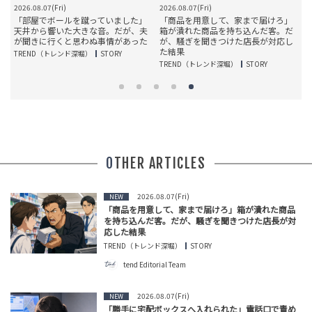
2026.08.07(Fri)
2026.08.07(Fri)
20
た
「部屋でボールを蹴っていました」
「商品を用意して、家まで届けろ」
た
天井から響いた大きな音。だが、夫
箱が潰れた商品を持ち込んだ客。だ
が聞きに行くと思わぬ事情があった
が、騒ぎを聞きつけた店長が対応し
た結果
TREND（トレンド深堀）
STORY
T
TREND（トレンド深堀）
STORY
OTHER ARTICLES
2026.08.07(Fri)
NEW
「商品を用意して、家まで届けろ」箱が潰れた商品
を持ち込んだ客。だが、騒ぎを聞きつけた店長が対
応した結果
TREND（トレンド深堀）
STORY
tend Editorial Team
2026.08.07(Fri)
NEW
「勝手に宅配ボックスへ入れられた」電話口で責め