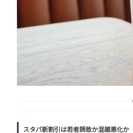
スタバ新割引は若者誘致か混雑悪化か