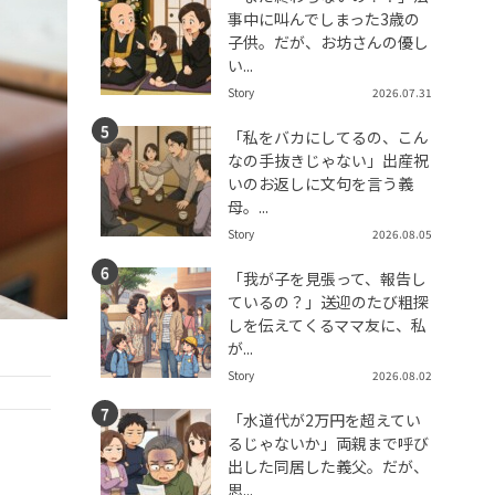
事中に叫んでしまった3歳の
子供。だが、お坊さんの優し
い...
Story
2026.07.31
「私をバカにしてるの、こん
なの手抜きじゃない」出産祝
いのお返しに文句を言う義
母。...
Story
2026.08.05
「我が子を見張って、報告し
ているの？」送迎のたび粗探
しを伝えてくるママ友に、私
が...
Story
2026.08.02
「水道代が2万円を超えてい
るじゃないか」両親まで呼び
出した同居した義父。だが、
思...