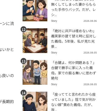
無くしてしまった妻からもら
った手作りバッグ。だが、レ
シ...
Story
2026.08.06
ーンに流
「絶対に井戸は埋めないわ」
義実家の建て替え時に反対し
た義母。5年後、私が見た光
景...
ないかと
Story
2026.08.05
「合鍵よ、何か問題ある？」
合鍵で勝手に家に入った義
母。家での振る舞いに思わず
も良いの
絶句
Story
2026.08.05
「座っててと言われたから座
っていました」陰で気が利か
が長期的
ない嫁”責めた義母。だが、
我...