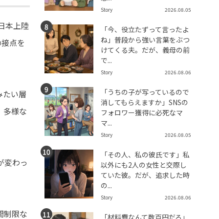
Story
2026.08.05
日本上陸
「今、役立たずって言ったよ
ね」普段から強い言葉をぶつ
の接点を
けてくる夫。だが、義母の前
で...
Story
2026.08.06
「うちの子が写っているので
みたい層
消してもらえますか」SNSの
、多様な
フォロワー獲得に必死なマ
マ...
Story
2026.08.05
「その人、私の彼氏です」私
が変わっ
以外にも2人の女性と交際し
ていた彼。だが、追求した時
の...
Story
2026.08.06
間制限な
「材料費なんて数百円だろ」