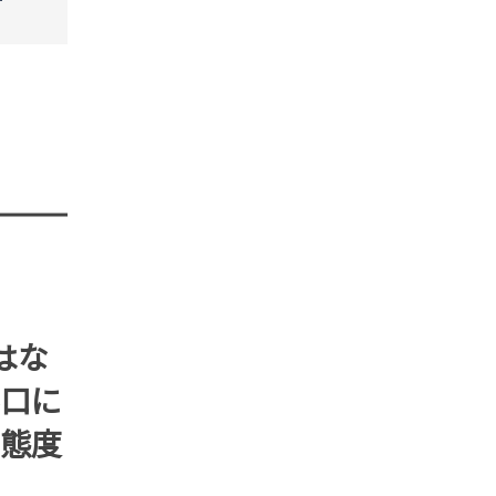
STORY
STORY
はな
口に
態度