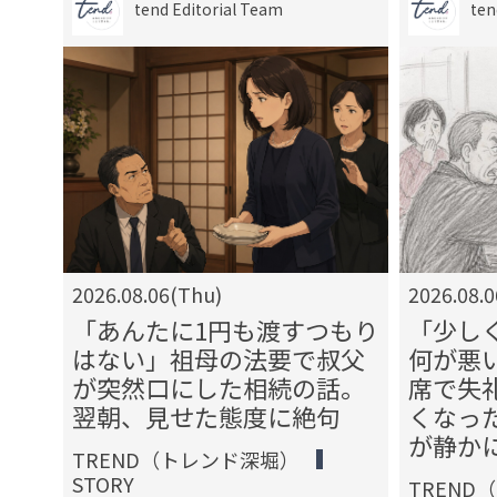
tend Editorial Team
ten
2026.08.06(Thu)
2026.08.
す」
「あんたに1円も渡すつもり
「少し
交際
はない」祖母の法要で叔父
何が悪
求し
が突然口にした相続の話。
席で失
認め
翌朝、見せた態度に絶句
くなっ
が静か
TREND（トレンド深堀）
STORY
TREND