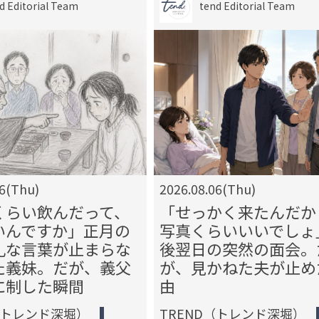
d Editorial Team
tend Editorial Team
06(Thu)
2026.08.06(Thu)
くらい飲んだって、
「せっかく来たんだか
いんですか」正月の
写真くらいいいでしょ
礼な言葉が止まらな
後翌日の突然の面会。
た義妹。だが、義父
が、見かねた夫が止め
に制した瞬間
由
（トレンド深堀）
TREND（トレンド深堀）