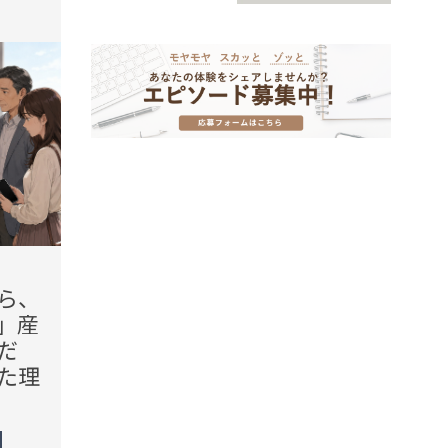
tend Editorial Team
t
2026.08.06(Thu)
2026.08
ら、
「子どもがいるので、多少
「材
」産
の足音はどうしても」早朝
ろ」無
だ
や夜にも響く上階の足音。
らもら
た理
だが、管理会社へ記録を渡
だが
した結果
驚い
TREND（トレンド深堀）
TREN