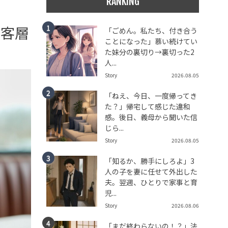
RANKING
顧客層
「ごめん。私たち、付き合う
ことになった」慕い続けてい
た妹分の裏切り→裏切った2
人...
Story
2026.08.05
「ねえ、今日、一度帰ってき
た？」帰宅して感じた違和
感。後日、義母から聞いた信
じら...
Story
2026.08.05
「知るか、勝手にしろよ」3
人の子を妻に任せて外出した
夫。翌週、ひとりで家事と育
児...
Story
2026.08.06
「まだ終わらないの！？」法