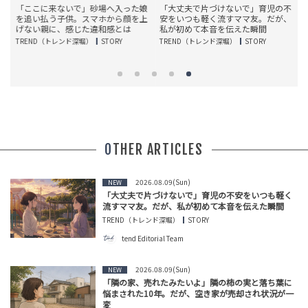
台
「ここに来ないで」砂場へ入った娘
「大丈夫で片づけないで」育児の不
母
を追い払う子供。スマホから顔を上
安をいつも軽く流すママ友。だが、
果
げない親に、感じた違和感とは
私が初めて本音を伝えた瞬間
TREND（トレンド深堀）
STORY
TREND（トレンド深堀）
STORY
T
OTHER ARTICLES
2026.08.09(Sun)
NEW
「大丈夫で片づけないで」育児の不安をいつも軽く
流すママ友。だが、私が初めて本音を伝えた瞬間
TREND（トレンド深堀）
STORY
tend Editorial Team
2026.08.09(Sun)
NEW
「隣の家、売れたみたいよ」隣の柿の実と落ち葉に
悩まされた10年。だが、空き家が売却され状況が一
変