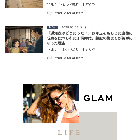
TREND（トレンド深堀）
STORY
tend Editorial Team
2026.08.08(Sat)
NEW
「通知表はどうだった？」お年玉をもらった直後に
成績を比べられた子供時代。親戚の集まりが苦手に
なった理由
TREND（トレンド深堀）
STORY
tend Editorial Team