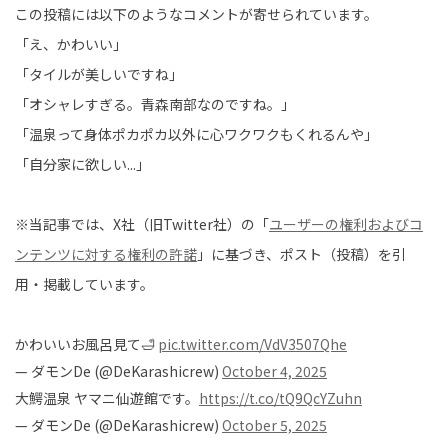
この投稿には以下のようなコメントが寄せられています。
「え、かわいい」
「タイルが美しいですね」
「オシャレすぎる。青森南部なのですね。」
「温泉って身体ポカポカ以外に心ワクワクもくれるんや」
「自分家に欲しい...」
※当記事では、X社（旧Twitter社）の「
ユーザーの権利およびコ
ンテンツに対する権利の許諾
」に基づき、ポスト（投稿）を引
用・掲載しています。
かわいいお風呂見て🛁
pic.twitter.com/VdV3507Qhe
— ダモンDe (@DeKarashicrew)
October 4, 2025
大鰐温泉 ヤマニ仙遊館です。
https://t.co/tQ9QcYZuhn
— ダモンDe (@DeKarashicrew)
October 5, 2025