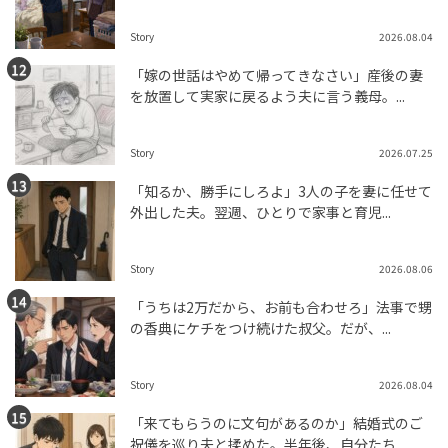
Story
2026.08.04
「嫁の世話はやめて帰ってきなさい」産後の妻
を放置して実家に戻るよう夫に言う義母。...
Story
2026.07.25
「知るか、勝手にしろよ」3人の子を妻に任せて
外出した夫。翌週、ひとりで家事と育児...
Story
2026.08.06
「うちは2万だから、お前も合わせろ」法事で甥
の香典にケチをつけ続けた叔父。だが、...
Story
2026.08.04
「来てもらうのに文句があるのか」結婚式のご
祝儀を巡り夫と揉めた。半年後、自分たち...