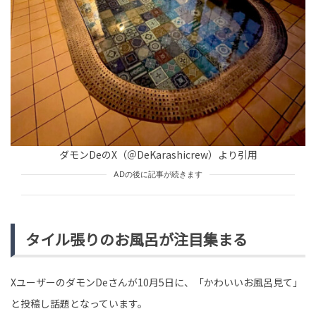
tend Editorial Team
「効率が悪すぎるんだよ」と嫌味ばかり言う、他社から
出向してきた社員。だが、嫌味を言う相手を間違えた結
果
TREND（トレンド深堀）
STORY
tend Editorial Team
ダモンDeのX（＠DeKarashicrew）より引用
【無印良品】「火を使いたくない…」夏の民を救う290円
の冷や汁が売れすぎなワケ。ただし「もう売ってない」
ADの後に記事が続きます
と悲鳴も…
未分類
tend Editorial Team
タイル張りのお風呂が注目集まる
XユーザーのダモンDeさんが10月5日に、「かわいいお風呂見て」
と投稿し話題となっています。