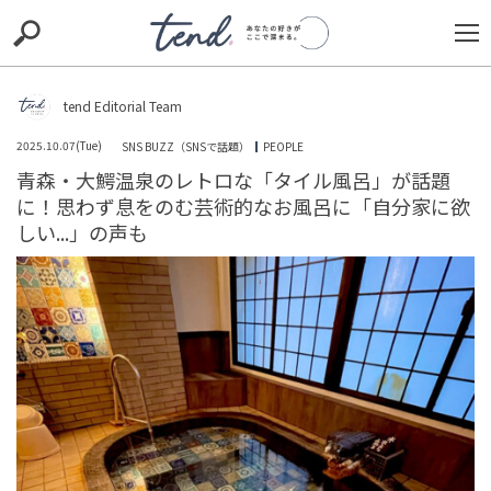
S
S
E
E
A
A
R
R
C
C
tend Editorial Team
H
H
2025.10.07(Tue)
SNS BUZZ（SNSで話題）
PEOPLE
TIE-UP
お出かけ
original
RECOMMED
editor
青森・大鰐温泉のレトロな「タイル風呂」が話題
に！思わず息をのむ芸術的なお風呂に「自分家に欲
trill
nordot
RECOMMEND
ARENA
TOP
しい...」の声も
小島みゆさんの田植え投稿に批判と注意喚起！農作業中
の事故リスクと初心者の農機具の安全性を考える
HUMAN（話題の人）
ENTERTAINMENT