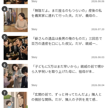
Story
2026.08.06
「無理だよ。まだ座るのもつらいの」産後の私
を義実家に連れて行った夫。だが、義母の...
Story
2026.07.20
「爺さんの遺品は長男の俺のものだ」三回忌で
百万の遺産を口にした叔父。だが、親戚一...
Story
2026.08.03
「子どもに5万はまだ早いから」親戚の前で甥か
ら入学祝いを取り上げた母に、祖母が本...
Story
2026.08.04
「玄関の前で、ずっと待ってたんだよ」隣人と
の微妙な関係。だが、隣人の子供を見て感...