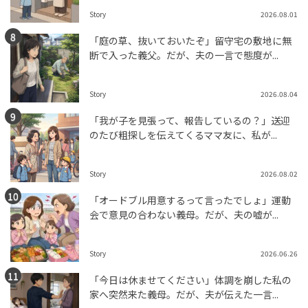
Story
2026.08.01
「庭の草、抜いておいたぞ」留守宅の敷地に無
断で入った義父。だが、夫の一言で態度が...
Story
2026.08.04
「我が子を見張って、報告しているの？」送迎
のたび粗探しを伝えてくるママ友に、私が...
Story
2026.08.02
「オードブル用意するって言ったでしょ」運動
会で意見の合わない義母。だが、夫の嘘が...
Story
2026.06.26
「今日は休ませてください」体調を崩した私の
家へ突然来た義母。だが、夫が伝えた一言...