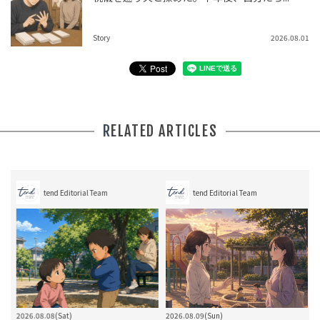
Story
2026.08.01
RELATED ARTICLES
tend Editorial Team
tend Editorial Team
2026.08.08(Sat)
2026.08.09(Sun)
2