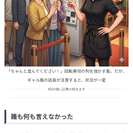
tend Editorial Team
【衝撃】ここ、日本です。北海道の『千と千尋の神隠
し』みたいな絶景に「ハクが居そう」「カオナシが現れ
そう」とSNSで大反響
SNS BUZZ（SNSで話題）
PEOPLE
tend Editorial Team
堀江貴文氏「あいつも相当ひどいからね」とユーチュー
バーSUSURUに激怒
「ちゃんと並んでください！」回転寿司の列を抜かす客。だが、
HUMAN（話題の人）
LEADERS
ギャル風の店員が注意すると、状況が一変
tend Editorial Team
ADの後に記事が続きます
誰も何も言えなかった