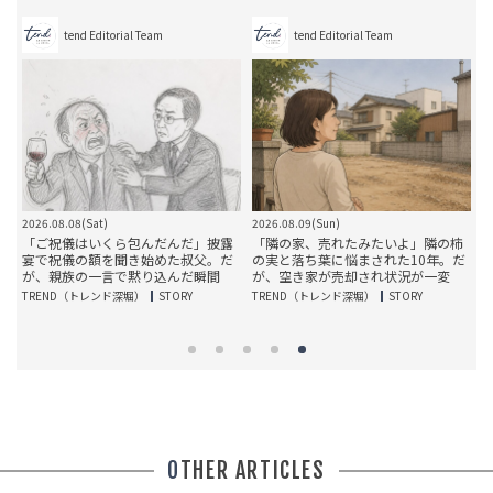
tend Editorial Team
tend Editorial Team
2026.08.08(Sat)
2026.08.09(Sun)
2
娘
「ご祝儀はいくら包んだんだ」披露
「隣の家、売れたみたいよ」隣の柿
上
宴で祝儀の額を聞き始めた叔父。だ
の実と落ち葉に悩まされた10年。だ
が、親族の一言で黙り込んだ瞬間
が、空き家が売却され状況が一変
TREND（トレンド深堀）
STORY
TREND（トレンド深堀）
STORY
T
OTHER ARTICLES