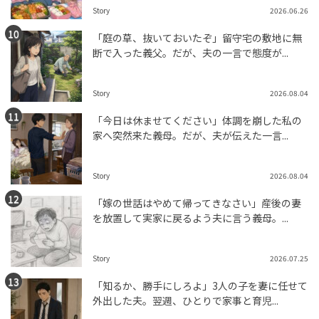
Story
2026.06.26
「庭の草、抜いておいたぞ」留守宅の敷地に無
断で入った義父。だが、夫の一言で態度が...
Story
2026.08.04
「今日は休ませてください」体調を崩した私の
家へ突然来た義母。だが、夫が伝えた一言...
Story
2026.08.04
「嫁の世話はやめて帰ってきなさい」産後の妻
を放置して実家に戻るよう夫に言う義母。...
Story
2026.07.25
「知るか、勝手にしろよ」3人の子を妻に任せて
外出した夫。翌週、ひとりで家事と育児...