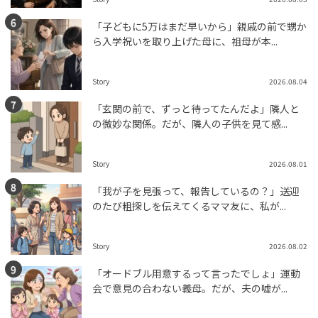
「子どもに5万はまだ早いから」親戚の前で甥か
ら入学祝いを取り上げた母に、祖母が本...
Story
2026.08.04
「玄関の前で、ずっと待ってたんだよ」隣人と
の微妙な関係。だが、隣人の子供を見て感...
Story
2026.08.01
「我が子を見張って、報告しているの？」送迎
のたび粗探しを伝えてくるママ友に、私が...
Story
2026.08.02
「オードブル用意するって言ったでしょ」運動
会で意見の合わない義母。だが、夫の嘘が...