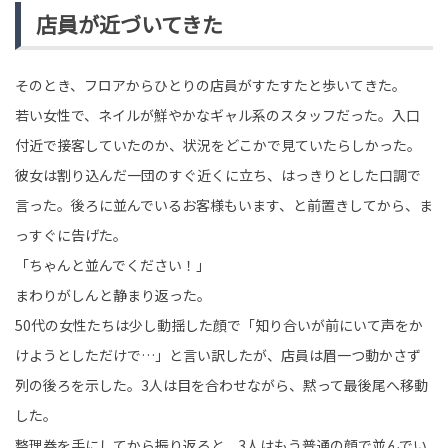
店員が近づいてきた
そのとき、フロアからひとりの店員がすたすたと歩いてきた。
若い女性で、ネイルが鮮やかなギャル系のスタッフだった。入口
付近で接客していたのか、状況をどこかで見ていたらしかった。
彼女は割り込んだ一団のすぐ近くに立ち、はっきりとした口調で
言った。後ろに並んでいるお客様もいます、と前置きしてから、ま
っすぐに告げた。
「ちゃんと並んでください！」
まわりがしんと静まり返った。
50代の女性たちは少し動揺した顔で「知り合いが前にいて声をか
けようとしただけで…」と言い訳したが、店員は眉一つ動かさず
列の後ろを示した。3人は目を合わせながら、黙って最後尾へ移動
した。
整理券を手にしてから振り返ると、3人はもう普通の顔で並んでい