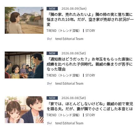
2026.08.09(Sun)
NEW
「隣の家、売れたみたいよ」隣の柿の実と落ち葉に
悩まされた10年。だが、空き家が売却され状況が一
変
TREND（トレンド深堀）
STORY
tend Editorial Team
2026.08.08(Sat)
NEW
「通知表はどうだった？」お年玉をもらった直後に
成績を比べられた子供時代。親戚の集まりが苦手に
なった理由
TREND（トレンド深堀）
STORY
tend Editorial Team
2026.08.08(Sat)
NEW
「家では、ほとんどしないけどね」親戚の前で育児
を語る夫。だが、妻が隣で小さくこぼした本音とは
TREND（トレンド深堀）
STORY
tend Editorial Team