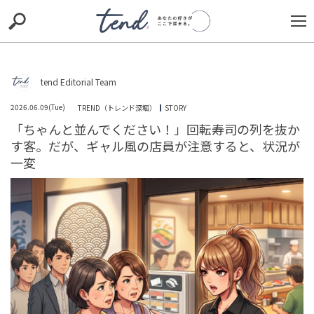
S
S
E
E
A
A
R
R
C
C
H
H
tend Editorial Team
Loaded
:
/
Unmute
100.00%
TIE-UP
お出かけ
original
RECOMMED
editor
2026.06.09(Tue)
TREND（トレンド深堀）
STORY
「ちゃんと並んでください！」回転寿司の列を抜か
trill
nordot
RECOMMEND
ARENA
TOP
す客。だが、ギャル風の店員が注意すると、状況が
一変
夫婦同姓の義務化は時代遅れの制度かそれとも伝統の守
護か？選択的夫婦別姓をめぐる世論の激しい攻防
SNS BUZZ（SNSで話題）
OFFICIAL