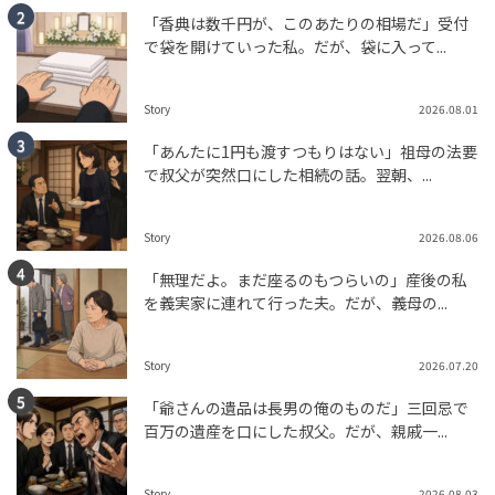
「香典は数千円が、このあたりの相場だ」受付
で袋を開けていった私。だが、袋に入って...
Story
2026.08.01
「あんたに1円も渡すつもりはない」祖母の法要
で叔父が突然口にした相続の話。翌朝、...
Story
2026.08.06
「無理だよ。まだ座るのもつらいの」産後の私
を義実家に連れて行った夫。だが、義母の...
Story
2026.07.20
「爺さんの遺品は長男の俺のものだ」三回忌で
百万の遺産を口にした叔父。だが、親戚一...
Story
2026.08.03