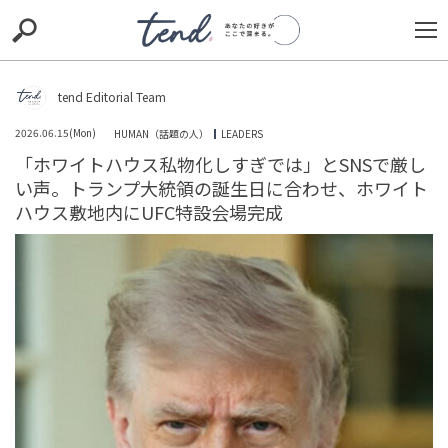
S
S
E
E
A
A
R
R
C
C
tend Editorial Team
H
H
2026.06.15(Mon)
HUMAN（話題の人）
LEADERS
TIE-UP
お出かけ
original
RECOMMED
editor
「ホワイトハウス私物化しすぎでは」とSNSで厳し
い声。トランプ大統領の誕生日に合わせ、ホワイト
trill
nordot
RECOMMEND
ARENA
TOP
ハウス敷地内にUFC特設会場完成
人間よりオシャレな犬見つかる！？ファッションモデル
顔負けの犬、その佇まいに「私より年収高そう」との声
も