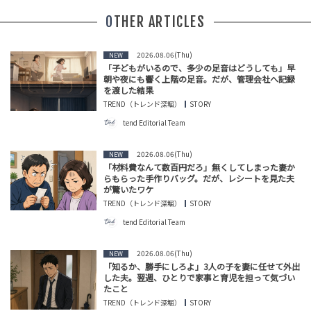
OTHER ARTICLES
2026.08.06(Thu)
NEW
「子どもがいるので、多少の足音はどうしても」早
朝や夜にも響く上階の足音。だが、管理会社へ記録
を渡した結果
TREND（トレンド深堀）
STORY
tend Editorial Team
2026.08.06(Thu)
NEW
「材料費なんて数百円だろ」無くしてしまった妻か
らもらった手作りバッグ。だが、レシートを見た夫
が驚いたワケ
TREND（トレンド深堀）
STORY
tend Editorial Team
2026.08.06(Thu)
NEW
「知るか、勝手にしろよ」3人の子を妻に任せて外出
した夫。翌週、ひとりで家事と育児を担って気づい
たこと
TREND（トレンド深堀）
STORY