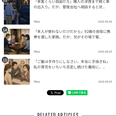
「来客くらい自由だろ」隣人の深夜まで続く車
の出入り。だが、管理会社へ相談すると状...
Story
2026.08.06
「本人が使わないだけだから」92歳の叔母に携
帯を渡した家族。だが、兄がその場で電...
Story
2026.08.05
「ご飯は手作りにしなさい、本当に手抜きね」
私の育児をいちいち否定し続けた義母に、...
Story
2026.08.05
RELATED ARTICLES