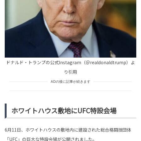
未分類
tend Editorial Team
世界初の「ウナギ完全養殖」がついに一般販売へ。立ち
はだかるコストの壁
SNS BUZZ（SNSで話題）
OFFICIAL
tend Editorial Team
ドナルド・トランプの公式Instagram（＠realdonaldtrump）よ
「強い違和感しかない」「政治理念を強く打ち出されて
り引用
は？」と否定的な声も。高市首相の解散会見に野田代表
が「反省がない」と憤...
ADの後に記事が続きます
HUMAN（話題の人）
LEADERS
tend Editorial Team
ホワイトハウス敷地にUFC特設会場
6月11日、ホワイトハウスの敷地内に建設された総合格闘技団体
「UFC」の巨大な特設会場が公開されました。