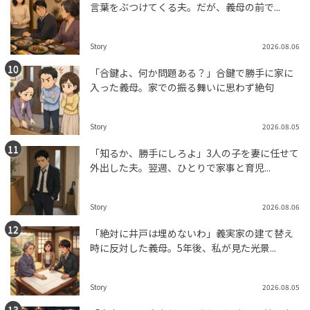
言葉をぶつけてくる夫。だが、義母の前で...
Story
2026.08.06
「合鍵よ、何か問題ある？」合鍵で勝手に家に
入った義母。家での振る舞いに思わず絶句
Story
2026.08.05
「知るか、勝手にしろよ」3人の子を妻に任せて
外出した夫。翌週、ひとりで家事と育児...
Story
2026.08.06
「絶対に井戸は埋めないわ」義実家の建て替え
時に反対した義母。5年後、私が見た光景...
Story
2026.08.05