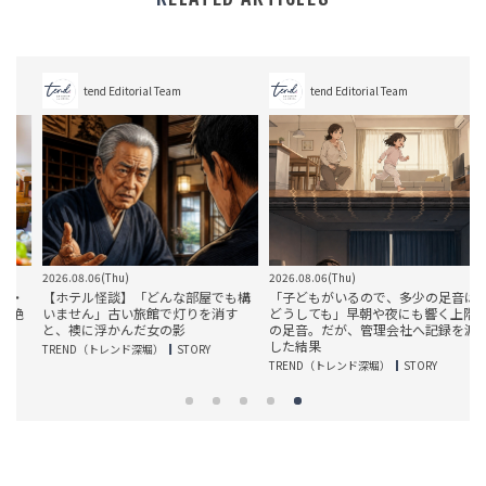
tend Editorial Team
tend Editorial Team
2026.08.06(Thu)
2026.08.06(Thu)
2
・
【ホテル怪談】「どんな部屋でも構
「子どもがいるので、多少の足音は
絶
いません」古い旅館で灯りを消す
どうしても」早朝や夜にも響く上階
と、襖に浮かんだ女の影
の足音。だが、管理会社へ記録を渡
した結果
TREND（トレンド深堀）
STORY
TREND（トレンド深堀）
STORY
T