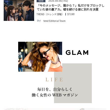
2026.08.06(Thu)
NEW
「今のメッセージ、誰から？」私だけをブロックし
ていた彼の裏アカ。嘘を続ける彼に別れを決意
TREND（トレンド深堀）
STORY
tend Editorial Team