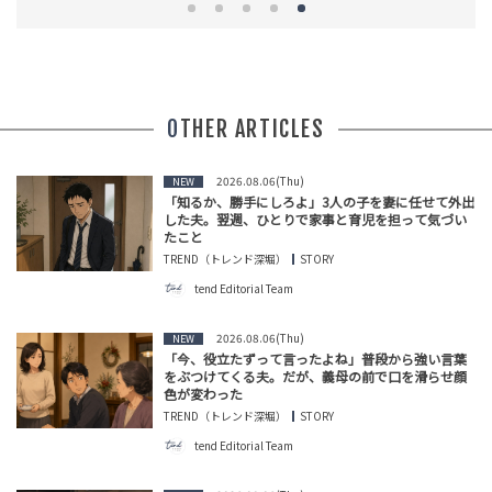
OTHER ARTICLES
2026.08.06(Thu)
NEW
「知るか、勝手にしろよ」3人の子を妻に任せて外出
した夫。翌週、ひとりで家事と育児を担って気づい
たこと
TREND（トレンド深堀）
STORY
tend Editorial Team
2026.08.06(Thu)
NEW
「今、役立たずって言ったよね」普段から強い言葉
をぶつけてくる夫。だが、義母の前で口を滑らせ顔
色が変わった
TREND（トレンド深堀）
STORY
tend Editorial Team