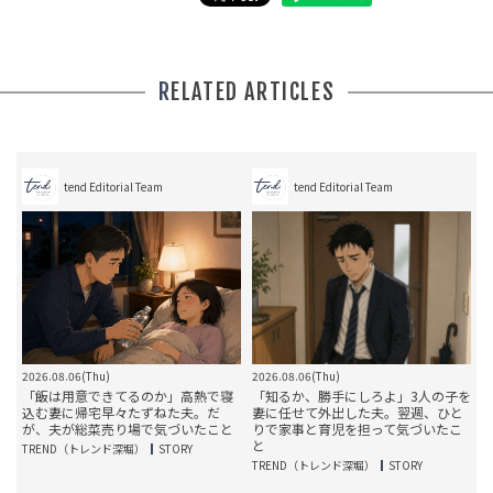
RELATED ARTICLES
tend Editorial Team
tend Editorial Team
2026.08.06(Thu)
2026.08.06(Thu)
2
8
「飯は用意できてるのか」高熱で寝
「知るか、勝手にしろよ」3人の子を
あ
込む妻に帰宅早々たずねた夫。だ
妻に任せて外出した夫。翌週、ひと
が、夫が総菜売り場で気づいたこと
りで家事と育児を担って気づいたこ
と
TREND（トレンド深堀）
STORY
TREND（トレンド深堀）
STORY
T