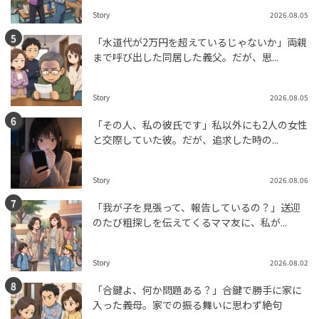
Story
2026.08.05
「水道代が2万円を超えているじゃないか」両親
まで呼び出した同居した義父。だが、思...
Story
2026.08.05
「その人、私の彼氏です」私以外にも2人の女性
と交際していた彼。だが、追求した時の...
Story
2026.08.06
「我が子を見張って、報告しているの？」送迎
のたび粗探しを伝えてくるママ友に、私が...
Story
2026.08.02
「合鍵よ、何か問題ある？」合鍵で勝手に家に
入った義母。家での振る舞いに思わず絶句