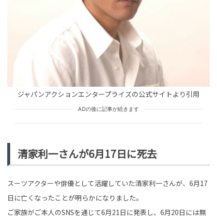
tend Editorial Team
「あの子、言うこと聞かないんですよ」表ではフォロー
役だった先輩が課長に放っていた嘘。翌日、私が態度を
変えた結果
TREND（トレンド深堀）
STORY
tend Editorial Team
ジャパンアクションエンタープライズの公式サイトより引用
「ニコニコ超会議」でひろゆき氏が襲撃被害、主催のド
ADの後に記事が続きます
ワンゴが謝罪→「これは放置したらダメな問題」「甘い
対応をしてはいけない...
HUMAN（話題の人）
LEADERS
tend Editorial Team
清家利一さんが6月17日に死去
スーツアクターや俳優として活躍していた清家利一さんが、6月17
日に亡くなったことが明らかになりました。
ご家族がご本人のSNSを通じて6月21日に発表し、6月20日には無