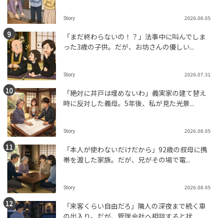
Story
2026.08.05
「まだ終わらないの！？」法事中に叫んでしま
った3歳の子供。だが、お坊さんの優しい...
Story
2026.07.31
「絶対に井戸は埋めないわ」義実家の建て替え
時に反対した義母。5年後、私が見た光景...
Story
2026.08.05
「本人が使わないだけだから」92歳の叔母に携
帯を渡した家族。だが、兄がその場で電...
Story
2026.08.05
「来客くらい自由だろ」隣人の深夜まで続く車
の出入り。だが、管理会社へ相談すると状...