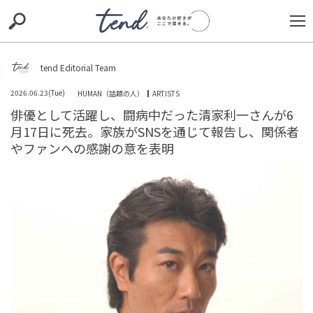
S
S
E
E
A
A
R
R
C
C
tend Editorial Team
H
H
2026.06.23(Tue)
HUMAN（話題の人）
ARTISTS
TIE-UP
お出かけ
original
RECOMMED
editor
俳優として活躍し、闘病中だった清家利一さんが6
月17日に死去。家族がSNSを通じて報告し、関係者
trill
nordot
RECOMMEND
ARENA
TOP
やファンへの感謝の意を表明
「お前の仕事なんて意味がない」と言い放った上司が、
突然退職…その後、私に連絡してきたワケ【短編小説】
TREND（トレンド深堀）
STORY