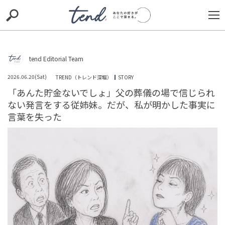
S
S
E
E
A
A
R
R
C
C
H
H
tend Editorial Team
Loaded
:
/
Unmute
100.00%
TIE-UP
お出かけ
original
RECOMMED
editor
2026.06.20(Sat)
TREND（トレンド深堀）
STORY
「あんた貯金ないでしょ」父の葬儀の場で信じられ
trill
nordot
RECOMMEND
ARENA
TOP
ない発言をする従姉妹。だが、私が明かした事実に
言葉を失った
配達員「訴えたら勝てそうじゃね」エレベーター無し5階
への大量の水、その絶望的な光景に同情の声殺到
未分類