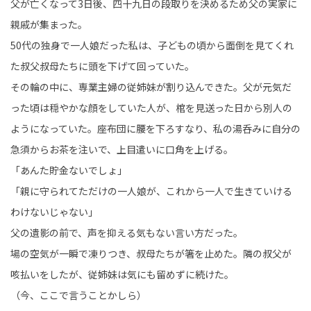
父が亡くなって3日後、四十九日の段取りを決めるため父の実家に
親戚が集まった。
50代の独身で一人娘だった私は、子どもの頃から面倒を見てくれ
た叔父叔母たちに頭を下げて回っていた。
その輪の中に、専業主婦の従姉妹が割り込んできた。父が元気だ
った頃は穏やかな顔をしていた人が、棺を見送った日から別人の
ようになっていた。座布団に腰を下ろすなり、私の湯呑みに自分の
急須からお茶を注いで、上目遣いに口角を上げる。
「あんた貯金ないでしょ」
「親に守られてただけの一人娘が、これから一人で生きていける
わけないじゃない」
父の遺影の前で、声を抑える気もない言い方だった。
場の空気が一瞬で凍りつき、叔母たちが箸を止めた。隣の叔父が
咳払いをしたが、従姉妹は気にも留めずに続けた。
（今、ここで言うことかしら）