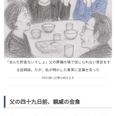
tend Editorial Team
4組の異なるアーティストが一堂に会す音楽ライブ「Re S
ound Special Live」、高校生以下無料という夢のよ...
未分類
ぷれにゅー
金髪ayuか暗髪ayuか…浜崎あゆみの『究極の悩み』にフ
ァンも熱論！「結局何やったって世界一可愛いんだよ
「あんた貯金ないでしょ」父の葬儀の場で信じられない発言をす
ね」
未分類
る従姉妹。だが、私が明かした事実に言葉を失った
tend Editorial Team
ADの後に記事が続きます
父の四十九日前、親戚の会食