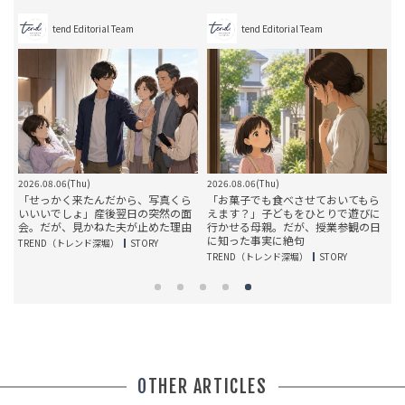
tend Editorial Team
tend Editorial Team
2026.08.06(Thu)
2026.08.06(Thu)
2
い
「せっかく来たんだから、写真くら
「お菓子でも食べさせておいてもら
が
いいいでしょ」産後翌日の突然の面
えます？」子どもをひとりで遊びに
父
会。だが、見かねた夫が止めた理由
行かせる母親。だが、授業参観の日
に知った事実に絶句
TREND（トレンド深堀）
STORY
T
TREND（トレンド深堀）
STORY
OTHER ARTICLES