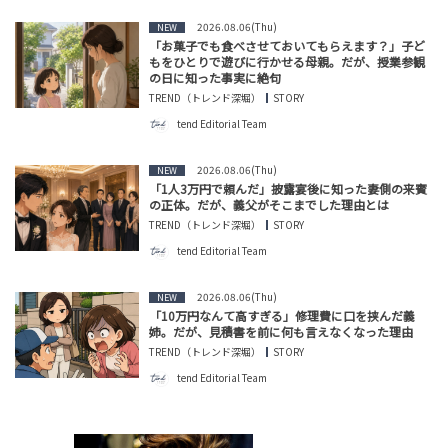
2026.08.06(Thu)
NEW
「お菓子でも食べさせておいてもらえます？」子ど
もをひとりで遊びに行かせる母親。だが、授業参観
の日に知った事実に絶句
TREND（トレンド深堀）
STORY
tend Editorial Team
2026.08.06(Thu)
NEW
「1人3万円で頼んだ」披露宴後に知った妻側の来賓
の正体。だが、義父がそこまでした理由とは
TREND（トレンド深堀）
STORY
tend Editorial Team
2026.08.06(Thu)
NEW
「10万円なんて高すぎる」修理費に口を挟んだ義
姉。だが、見積書を前に何も言えなくなった理由
TREND（トレンド深堀）
STORY
tend Editorial Team