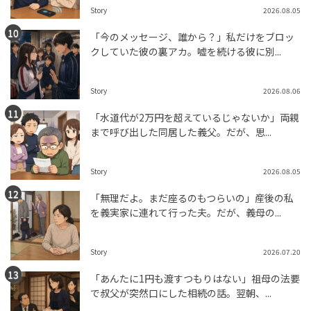
Story
2026.08.05
「今のメッセージ、誰から？」私だけをブロッ
クしていた彼の裏アカ。嘘を続ける彼に別...
Story
2026.08.06
「水道代が2万円を超えているじゃないか」両親
まで呼び出した同居した義父。だが、思...
Story
2026.08.05
「無理だよ。まだ座るのもつらいの」産後の私
を義実家に連れて行った夫。だが、義母の...
Story
2026.07.20
「あんたに1円も渡すつもりはない」祖母の法要
で叔父が突然口にした相続の話。翌朝、...