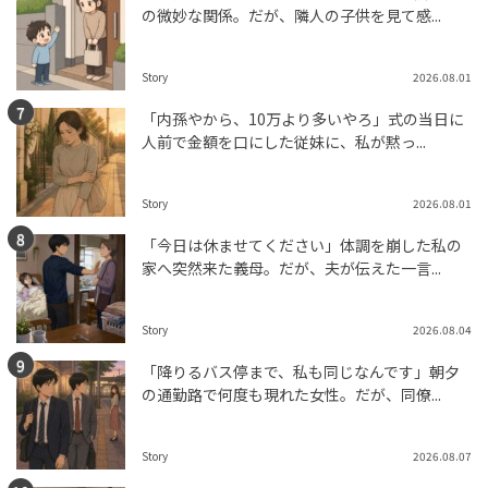
の微妙な関係。だが、隣人の子供を見て感...
Story
2026.08.01
「内孫やから、10万より多いやろ」式の当日に
人前で金額を口にした従妹に、私が黙っ...
Story
2026.08.01
「今日は休ませてください」体調を崩した私の
家へ突然来た義母。だが、夫が伝えた一言...
Story
2026.08.04
「降りるバス停まで、私も同じなんです」朝夕
の通勤路で何度も現れた女性。だが、同僚...
Story
2026.08.07