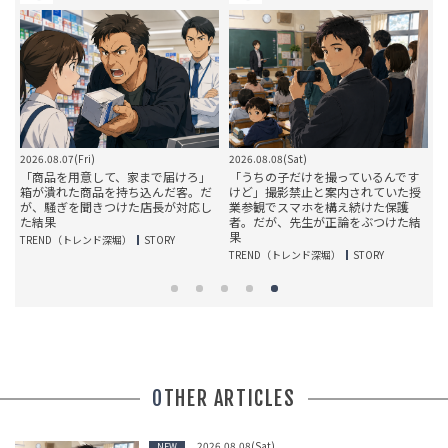
2026.08.07(Fri)
2026.08.08(Sat)
2
」
「商品を用意して、家まで届けろ」
「うちの子だけを撮っているんです
箱が潰れた商品を持ち込んだ客。だ
けど」撮影禁止と案内されていた授
結
が、騒ぎを聞きつけた店長が対応し
業参観でスマホを構え続けた保護
た結果
者。だが、先生が正論をぶつけた結
果
TREND（トレンド深堀）
STORY
T
TREND（トレンド深堀）
STORY
OTHER ARTICLES
2026.08.08(Sat)
NEW