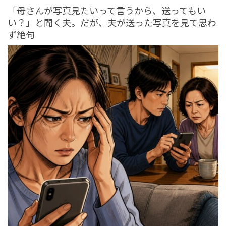
tend Editorial Team
「母さんが写真見たいって言うから、送ってもい
い？」と聞く夫。だが、夫が送った写真を見て思わ
ず絶句
10年の活動に一体何が？人気YouTuberがーどまん、チャ
ンネル脱退を電撃発表、「精神的にキツくなった」と苦
悩を告白
HUMAN（話題の人）
CREATORS
tend Editorial Team
善意で助けた中学生に500万円請求の衝撃！中国で起きた
転倒事故の泥沼訴訟と不可解な交通警察の判断に批判噴
出
SNS BUZZ（SNSで話題）
PEOPLE
tend Editorial Team