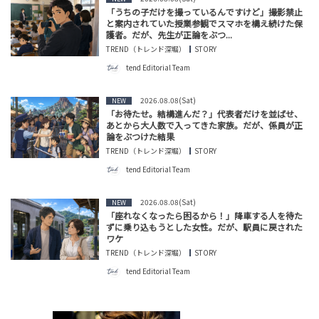
「うちの子だけを撮っているんですけど」撮影禁止
と案内されていた授業参観でスマホを構え続けた保
護者。だが、先生が正論をぶつ...
TREND（トレンド深堀）
STORY
tend Editorial Team
2026.08.08(Sat)
NEW
「お待たせ。結構進んだ？」代表者だけを並ばせ、
あとから大人数で入ってきた家族。だが、係員が正
論をぶつけた結果
TREND（トレンド深堀）
STORY
tend Editorial Team
2026.08.08(Sat)
NEW
「座れなくなったら困るから！」降車する人を待た
ずに乗り込もうとした女性。だが、駅員に戻された
ワケ
TREND（トレンド深堀）
STORY
tend Editorial Team