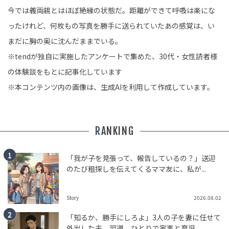
今では義両親とはほぼ絶縁の状態だ。距離ができて呼吸は楽にな
ったけれど、何枚もの写真を勝手に送られていたあの感覚は、い
まだに胸の奥に沈んだままでいる。
※tendが独自に実施したアンケートで集めた、30代・女性読者様
の体験談をもとに記事化しています
※本コンテンツ内の画像は、生成AIを利用して作成しています。
RANKING
「我が子を見張って、報告しているの？」送迎
のたび粗探しを伝えてくるママ友に、私が...
Story
2026.08.02
「知るか、勝手にしろよ」3人の子を妻に任せて
外出した夫。翌週、ひとりで家事と育児...