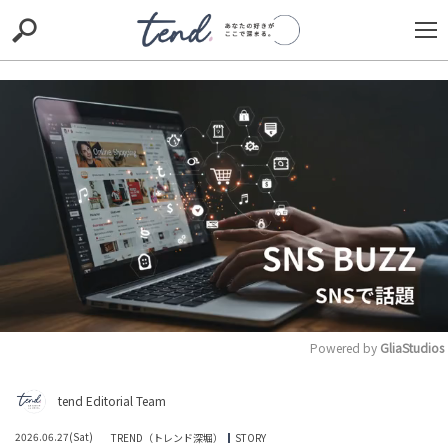
S
S
E
E
A
A
R
R
C
C
H
H
TIE-UP
お出かけ
original
RECOMMED
editor
trill
nordot
RECOMMEND
ARENA
TOP
Powered by 
GliaStudios
M
「家を売るんじゃなかった」貯金3,000万円も六畳一間の
tend Editorial Team
u
74歳男性が後悔、老後の「住まい」と「お金」は別物か
t
SNS BUZZ（SNSで話題）
PEOPLE
2026.06.27(Sat)
TREND（トレンド深堀）
STORY
e