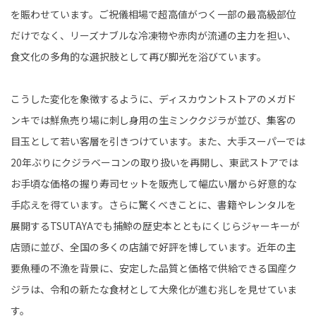
を賑わせています。ご祝儀相場で超高値がつく一部の最高級部位
だけでなく、リーズナブルな冷凍物や赤肉が流通の主力を担い、
食文化の多角的な選択肢として再び脚光を浴びています。
こうした変化を象徴するように、ディスカウントストアのメガド
ンキでは鮮魚売り場に刺し身用の生ミンククジラが並び、集客の
目玉として若い客層を引きつけています。また、大手スーパーでは
20年ぶりにクジラベーコンの取り扱いを再開し、東武ストアでは
お手頃な価格の握り寿司セットを販売して幅広い層から好意的な
手応えを得ています。さらに驚くべきことに、書籍やレンタルを
展開するTSUTAYAでも捕鯨の歴史本とともにくじらジャーキーが
店頭に並び、全国の多くの店舗で好評を博しています。近年の主
要魚種の不漁を背景に、安定した品質と価格で供給できる国産ク
ジラは、令和の新たな食材として大衆化が進む兆しを見せていま
す。