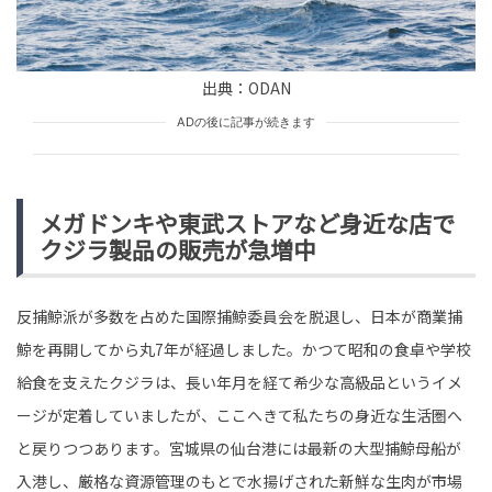
tend Editorial Team
出典：ODAN
「親戚のおじさんの紹介でしょ？」高卒の内定報告を疑
う祖母。入社三年目、再開した祖母を黙らせた従兄の一
ADの後に記事が続きます
言とは
TREND（トレンド深堀）
STORY
tend Editorial Team
メガドンキや東武ストアなど身近な店で
クジラ製品の販売が急増中
スリがされにくいおじさんのお腹ポーチ見つかる！？あ
まりのリアルな見た目に「鍛えたバージョンの方がいい
です笑」と話題沸騰
未分類
反捕鯨派が多数を占めた国際捕鯨委員会を脱退し、日本が商業捕
tend Editorial Team
鯨を再開してから丸7年が経過しました。かつて昭和の食卓や学校
給食を支えたクジラは、長い年月を経て希少な高級品というイメ
ージが定着していましたが、ここへきて私たちの身近な生活圏へ
と戻りつつあります。宮城県の仙台港には最新の大型捕鯨母船が
入港し、厳格な資源管理のもとで水揚げされた新鮮な生肉が市場