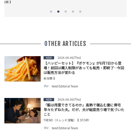
OTHER ARTICLES
2026.08.06(Thu)
NEW
【ハッピーセット】『ポケモン』が8月7日から登
場！前回は購入制限があっても転売・即終了…今回
は販売方法が変わる
未分類
tend Editorial Team
2026.08.06(Thu)
NEW
「飯は用意できてるのか」高熱で寝込む妻に帰宅
早々たずねた夫。だが、夫が総菜売り場で気づいた
こと
TREND（トレンド深堀）
STORY
tend Editorial Team