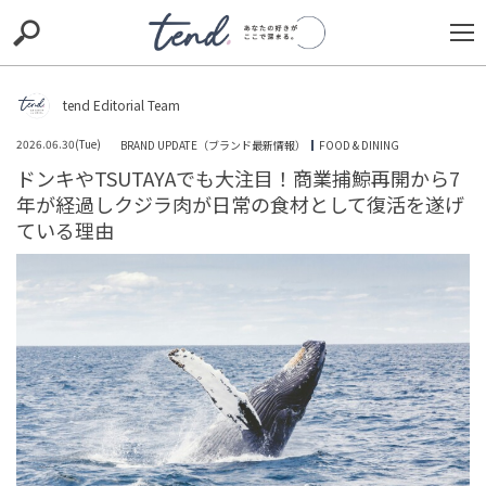
S
S
E
E
A
A
R
R
C
C
tend Editorial Team
H
H
2026.06.30(Tue)
BRAND UPDATE（ブランド最新情報）
FOOD & DINING
TIE-UP
お出かけ
original
RECOMMED
editor
ドンキやTSUTAYAでも大注目！商業捕鯨再開から7
年が経過しクジラ肉が日常の食材として復活を遂げ
trill
nordot
RECOMMEND
ARENA
TOP
ている理由
「何やってんだよ本当に」とSNSで落胆の声。俳優・伊藤
マサミが女性問題を認め、謝罪文を公開
HUMAN（話題の人）
ENTERTAINMENT