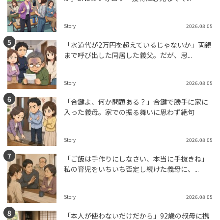
Story
2026.08.05
「水道代が2万円を超えているじゃないか」両親
まで呼び出した同居した義父。だが、思...
Story
2026.08.05
「合鍵よ、何か問題ある？」合鍵で勝手に家に
入った義母。家での振る舞いに思わず絶句
Story
2026.08.05
「ご飯は手作りにしなさい、本当に手抜きね」
私の育児をいちいち否定し続けた義母に、...
Story
2026.08.05
「本人が使わないだけだから」92歳の叔母に携