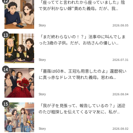
「座っててと言われたから座っていました」陰
で気が利かない嫁”責めた義母。だが、我...
Story
2026.08.05
「まだ終わらないの！？」法事中に叫んでしま
った3歳の子供。だが、お坊さんの優しい...
Story
2026.07.31
「薔薇は60本、王冠も用意したのよ」還暦祝い
に真っ赤なドレスで現れた義母。思わぬ...
Story
2026.08.04
「我が子を見張って、報告しているの？」送迎
のたび粗探しを伝えてくるママ友に、私が...
Story
2026.08.02