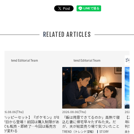
RELATED ARTICLES
tend Editorial Team
tend Editorial Team
tend 
8.06(Thu)
2026.08.06(Thu)
2026.08.06(T
は用意できてるのか」高熱で寝
【2026夏の甲子園】ついに開幕！今
妻「その帽
妻に帰宅早々たずねた夫。だ
年は「2つの史上初」に注目、女性審
強風が吹い
夫が総菜売り場で気づいたこと
判5人デビューとビデオ検証導入
いない夫の
D（トレンド深堀）
STORY
未分類
TREND（ト