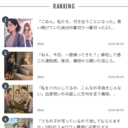
RANKING
「ごめん。私たち、付き合うことになった」慕
い続けていた妹分の裏切り→裏切った2人...
Story
2026.08.05
「ねえ、今日、一度帰ってきた？」帰宅して感
じた違和感。後日、義母から聞いた信じら...
Story
2026.08.05
「私をバカにしてるの、こんなの手抜きじゃな
い」出産祝いのお返しに文句を言う義母。...
Story
2026.08.05
「うちの子が写っているので消してもらえます
か」SNSのフォロワー獲得に必死なママ...