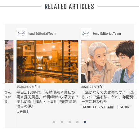
RELATED ARTICLES
tend Editorial Team
tend Editorial Team
2026.08.07(Fri)
2026.08.07(Fri)
2
ん
平日1,100円で「天然温泉×寝転び
「急がなくて大丈夫ですよ」混雑す
た
湯×露天風呂」が朝6時から深夜まで
るレジで焦る私。だが、年配男性の
楽しめる！横浜・上星川『天然温泉
一言に救われた
満天の湯』
TREND（トレンド深堀）
STORY
T
未分類