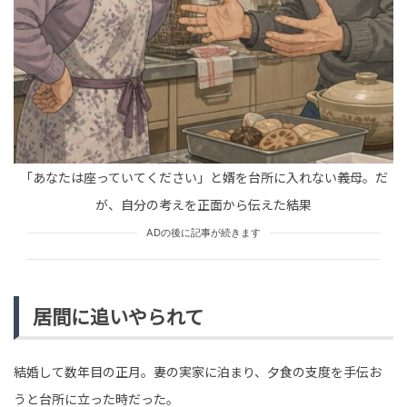
tend Editorial Team
「式が無理なら、いっそ離婚しろ」援助もせず式を強要
した義祖母に、夫が二人の考えを毅然と通した末路
TREND（トレンド深堀）
STORY
tend Editorial Team
「あなたは座っていてください」と婿を台所に入れない義母。だ
「また肌のお手入れタダでやってよ」結婚式前に図々し
くお願いする義妹。だが、結婚後の態度に絶句
が、自分の考えを正面から伝えた結果
TREND（トレンド深堀）
STORY
ADの後に記事が続きます
tend Editorial Team
居間に追いやられて
結婚して数年目の正月。妻の実家に泊まり、夕食の支度を手伝お
うと台所に立った時だった。