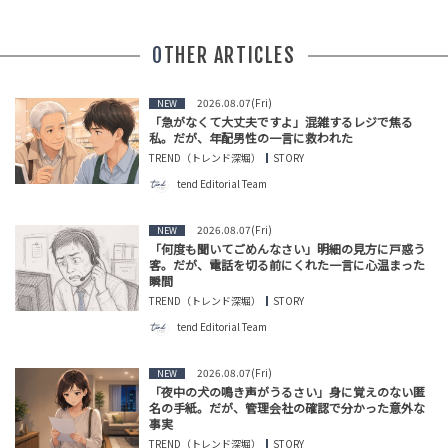
OTHER ARTICLES
2026.08.07(Fri)
NEW
「急がなくて大丈夫ですよ」混雑するレジで焦る
私。だが、年配男性の一言に救われた
TREND（トレンド深堀）
STORY
tend Editorial Team
2026.08.07(Fri)
NEW
「何度も聞いてごめんなさい」明細の見方に戸惑う
客。だが、電話を切る前にくれた一言に心温まった
瞬間
TREND（トレンド深堀）
STORY
tend Editorial Team
2026.08.07(Fri)
NEW
「夜中の犬の鳴き声がうるさい」身に覚えのない匿
名の手紙。だが、管理会社の確認で分かった意外な
事実
TREND（トレンド深堀）
STORY