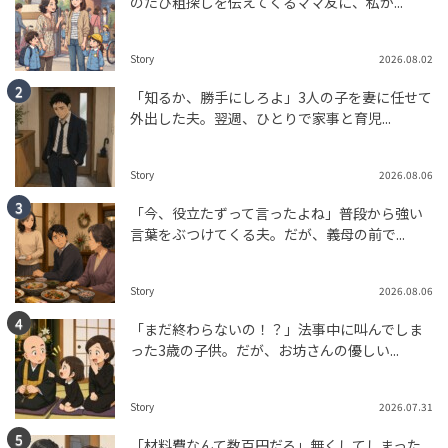
のたび粗探しを伝えてくるママ友に、私が...
Story
2026.08.02
「知るか、勝手にしろよ」3人の子を妻に任せて
外出した夫。翌週、ひとりで家事と育児...
Story
2026.08.06
「今、役立たずって言ったよね」普段から強い
言葉をぶつけてくる夫。だが、義母の前で...
Story
2026.08.06
「まだ終わらないの！？」法事中に叫んでしま
った3歳の子供。だが、お坊さんの優しい...
Story
2026.07.31
「材料費なんて数百円だろ」無くしてしまった