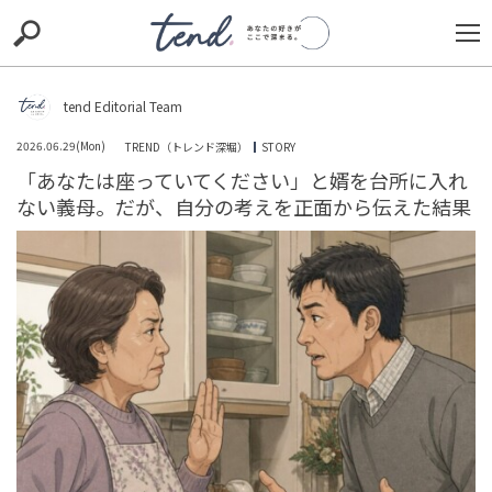
S
S
E
E
A
A
R
R
C
C
tend Editorial Team
H
H
2026.06.29(Mon)
TREND（トレンド深堀）
STORY
TIE-UP
お出かけ
original
RECOMMED
editor
「あなたは座っていてください」と婿を台所に入れ
ない義母。だが、自分の考えを正面から伝えた結果
trill
nordot
RECOMMEND
ARENA
TOP
「うちは2万だから、お前も合わせろ」法事で甥の香典に
ケチをつけ続けた叔父。だが、母が一言で黙らせた瞬間
TREND（トレンド深堀）
STORY