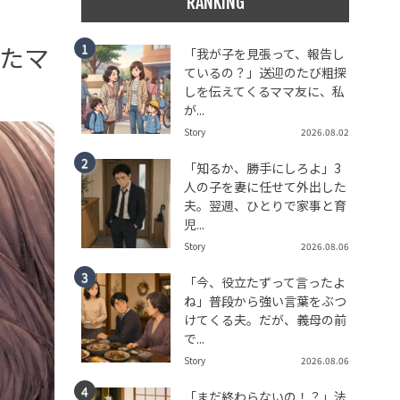
RANKING
たマ
「我が子を見張って、報告し
ているの？」送迎のたび粗探
しを伝えてくるママ友に、私
が...
Story
2026.08.02
「知るか、勝手にしろよ」3
人の子を妻に任せて外出した
夫。翌週、ひとりで家事と育
児...
Story
2026.08.06
「今、役立たずって言ったよ
ね」普段から強い言葉をぶつ
けてくる夫。だが、義母の前
で...
Story
2026.08.06
「まだ終わらないの！？」法