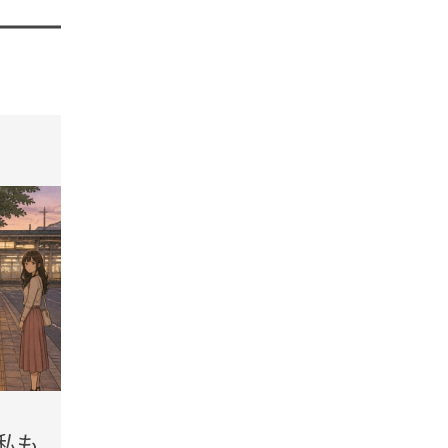
tend Editorial Team
t
2026.08.07(Fri)
2026.08.
私も
平日1,100円で「天然温泉×
「こ