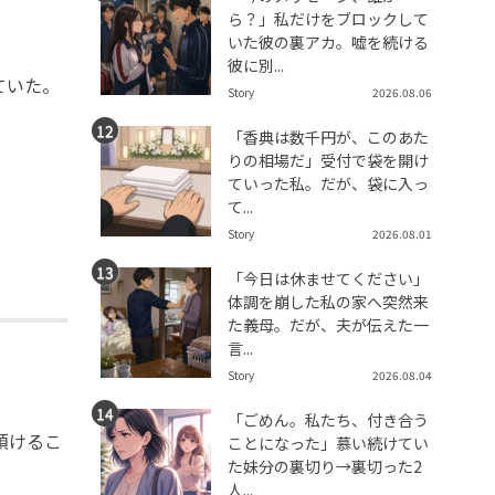
ら？」私だけをブロックして
いた彼の裏アカ。嘘を続ける
彼に別...
ていた。
Story
2026.08.06
「香典は数千円が、このあた
りの相場だ」受付で袋を開け
ていった私。だが、袋に入っ
て...
Story
2026.08.01
「今日は休ませてください」
体調を崩した私の家へ突然来
た義母。だが、夫が伝えた一
言...
Story
2026.08.04
「ごめん。私たち、付き合う
預けるこ
ことになった」慕い続けてい
た妹分の裏切り→裏切った2
人...