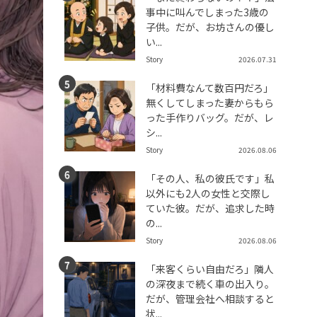
事中に叫んでしまった3歳の
子供。だが、お坊さんの優し
い...
Story
2026.07.31
「材料費なんて数百円だろ」
無くしてしまった妻からもら
った手作りバッグ。だが、レ
シ...
Story
2026.08.06
「その人、私の彼氏です」私
以外にも2人の女性と交際し
ていた彼。だが、追求した時
の...
Story
2026.08.06
「来客くらい自由だろ」隣人
の深夜まで続く車の出入り。
だが、管理会社へ相談すると
状...