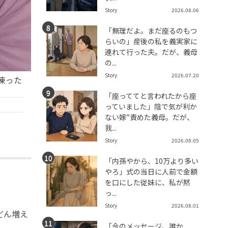
Story
2026.08.06
「無理だよ。まだ座るのもつ
らいの」産後の私を義実家に
連れて行った夫。だが、義母
の...
Story
2026.07.20
凍った
「座っててと言われたから座
っていました」陰で気が利か
ない嫁”責めた義母。だが、
我...
Story
2026.08.05
「内孫やから、10万より多い
やろ」式の当日に人前で金額
を口にした従妹に、私が黙
っ...
Story
2026.08.01
どん増え
「今のメッセージ、誰か